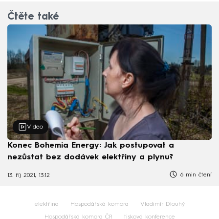
Čtěte také
Video
Konec Bohemia Energy: Jak postupovat a
nezůstat bez dodávek elektřiny a plynu?
6 min čtení
13. říj 2021, 13:12
elektřina
Hospodářská komora
Vladimír Dlouhý
Hospodářská komora ČR
tisková konference