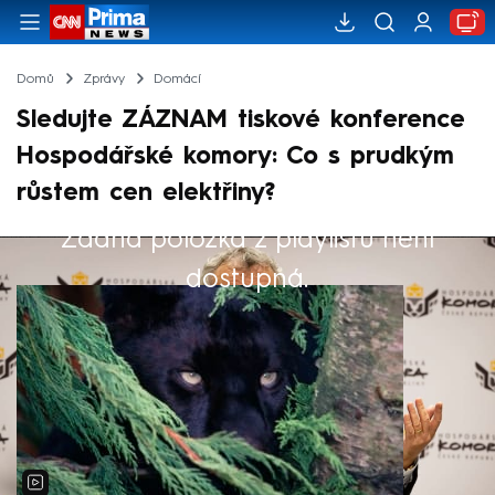
Domů
Zprávy
Domácí
Sledujte ZÁZNAM tiskové konference
Hospodářské komory: Co s prudkým
růstem cen elektřiny?
Žádná položka z playlistu není
Výběr redakce
dostupná.