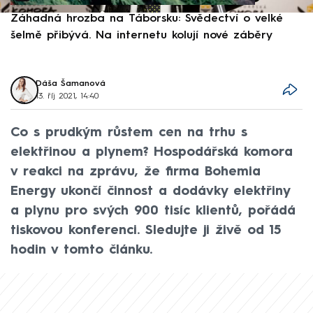
Záhadná hrozba na Táborsku: Svědectví o velké
S
šelmě přibývá. Na internetu kolují nové záběry
d
Dáša Šamanová
13. říj 2021, 14:40
Co s prudkým růstem cen na trhu s
elektřinou a plynem? Hospodářská komora
v reakci na zprávu, že firma Bohemia
Energy ukončí činnost a dodávky elektřiny
a plynu pro svých 900 tisíc klientů, pořádá
tiskovou konferenci. Sledujte ji živě od 15
hodin v tomto článku.