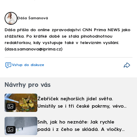
Dáša Šamanová
Dáša přišla do online zpravodajství CNN Prima NEWS jako
stážistka. Po krátké době se stala plnohodnotnou
redaktorkou, kdy vystupuje také v televizním vysílání.
(dasa.samanova@iprima.cz)
Vstup do diskuze
Návrhy pro vás
Žebříček nejhorších jídel světa.
Umístily se i tři české pokrmy, vévodí
skandinávská kuchyně
Sníh, jak ho neznáte: Jak rychle
padá i z čeho se skládá. A vločky