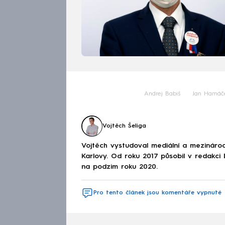
Andrej Babiš
Jan Hamáč
Vojtěch Šeliga
Vojtěch vystudoval mediální a mezinárodní
Karlovy. Od roku 2017 působil v redakc
na podzim roku 2020.
Pro tento článek jsou komentáře vypnuté