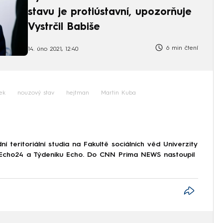
stavu je protiústavní, upozorňuje
Vystrčil Babiše
6 min čtení
14. úno 2021, 12:40
ek
nouzový stav
hejtman
Martin Kuba
 teritoriální studia na Fakultě sociálních věd Univerzity
i Echo24 a Týdeníku Echo. Do CNN Prima NEWS nastoupil