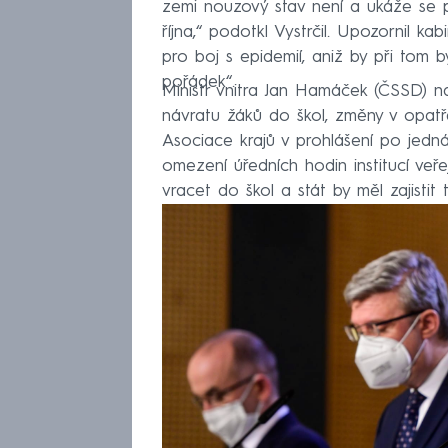
zemi nouzový stav není a ukáže se p
října,“ podotkl Vystrčil. Upozornil ka
pro boj s epidemií, aniž by při tom 
pořádek“.
Ministr vnitra Jan Hamáček (ČSSD) na
návratu žáků do škol, změny v opatře
Asociace krajů v prohlášení po jedná
omezení úředních hodin institucí veře
vracet do škol a stát by měl zajistit 