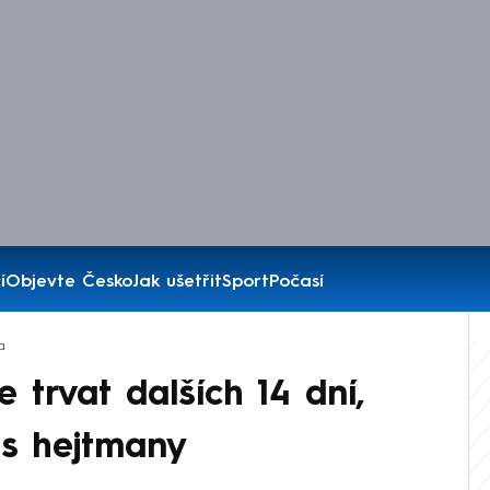
í
Objevte Česko
Jak ušetřit
Sport
Počasí
a
 trvat dalších 14 dní,
 s hejtmany