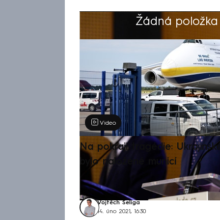
Žádná položka z
Výběr redakce
Video
Na pokraji tragédie: Ukrajinsk
bylo naložené municí
Vojtěch Šeliga
14. úno 2021, 16:30