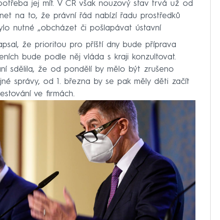
otřeba jej mít. V ČR však nouzový stav trvá už od
binet na to, že právní řád nabízí řadu prostředků
bylo nutné „obcházet či pošlapávat ústavní
psal, že prioritou pro příští dny bude příprava
ních bude podle něj vláda s kraji konzultovat.
ní sdělila, že od pondělí by mělo být zrušeno
jné správy, od 1. března by se pak měly děti začít
testování ve firmách.