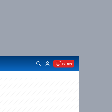
TV živě