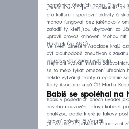
normálních úředních hodin. Otevřou 
„Nemění se nic pro podnikatele, jak 
pro kulturní i sportovní aktivity či s
mohou fungovat bez jakéhokoliv omez
zařadili ty, kteří jsou ubytováni za 
upravili provoz knihoven. Mohou mít 
Havlíček (za ANO).
Ve svém usnesení Asociace krajů ozn
být dlouhodobě zneužíván k zásahu d
nouzový stav znovu vyhlásila.
Hejtmani vyzvali ministra zdravotnict
se to mělo týkat omezení úředních 
někde vytvářejí fronty a epidemie s
Rady Asociace krajů ČR Martin Kuba
Babiš se spoléhal na 
Babiš v posledních dnech uváděl jako
nového nouzového stavu kabinet pož
analýzou, podle které je takový post
ústavní právníci či Vystrčil.
„Je zřejmé, že příslušné ustanovení z