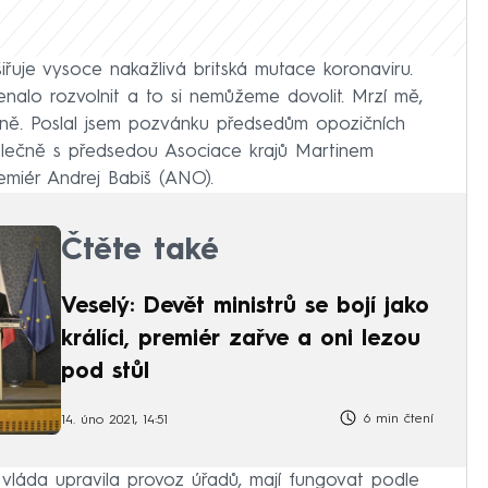
iřuje vysoce nakažlivá britská mutace koronaviru.
alo rozvolnit a to si nemůžeme dovolit. Mrzí mě,
ě. Poslal jsem pozvánku předsedům opozičních
polečně s předsedou Asociace krajů Martinem
remiér Andrej Babiš (ANO).
Čtěte také
Veselý: Devět ministrů se bojí jako
králíci, premiér zařve a oni lezou
pod stůl
6 min čtení
14. úno 2021, 14:51
láda upravila provoz úřadů, mají fungovat podle