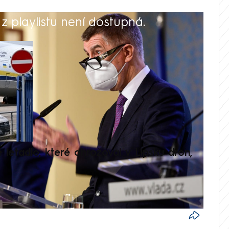
 playlistu není dostupná.
V
é letadlo, které ohrožoval v Lipsku dron,
Přilá
polit