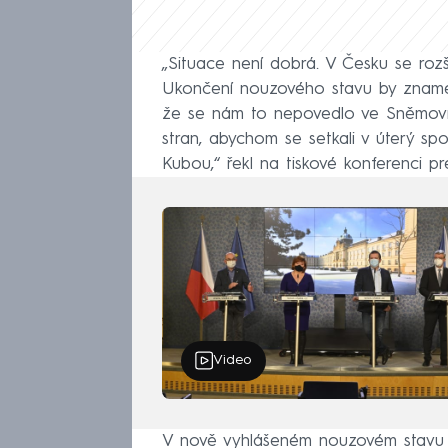
„Situace není dobrá. V Česku se rozš
Ukončení nouzového stavu by znamen
že se nám to nepovedlo ve Sněmovn
stran, abychom se setkali v úterý s
Kubou,“ řekl na tiskové konferenci p
Video
V nově vyhlášeném nouzovém stavu v