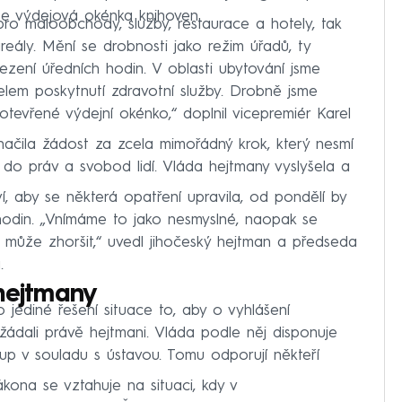
se výdejová okénka knihoven.
pro maloobchody, služby, restaurace a hotely, tak
kiareály. Mění se drobnosti jako režim úřadů, ty
ení úředních hodin. V oblasti ubytování jsme
účelem poskytnutí zdravotní služby. Drobně jsme
otevřené výdejní okénko,“ doplnil vicepremiér Karel
ačila žádost za zcela mimořádný krok, který nesmí
o práv a svobod lidí. Vláda hejtmany vyslyšela a
ví, aby se některá opatření upravila, od pondělí by
hodin. „Vnímáme to jako nesmyslné, naopak se
e může zhoršit,“ uvedl jihočeský hejtman a předseda
.
hejtmany
 jediné řešení situace to, aby o vyhlášení
ádali právě hejtmani. Vláda podle něj disponuje
up v souladu s ústavou. Tomu odporují někteří
ákona se vztahuje na situaci, kdy v