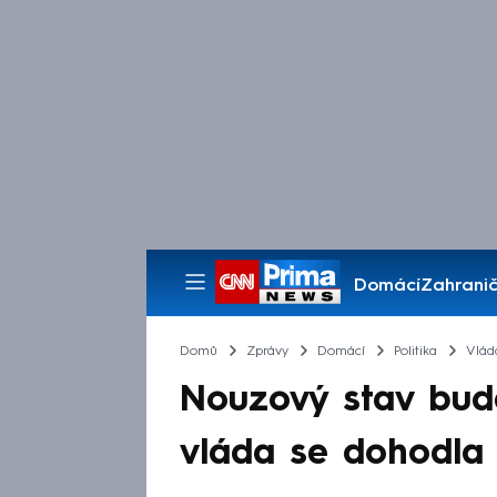
Domácí
Zahranič
Pořady
Domů
Zprávy
Domácí
Politika
Vlád
Nouzový stav bude
vláda se dohodla