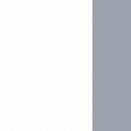
ideo
kat migranty do Česka? Sami by odešli, tvrdí exp
ické sebevraždě