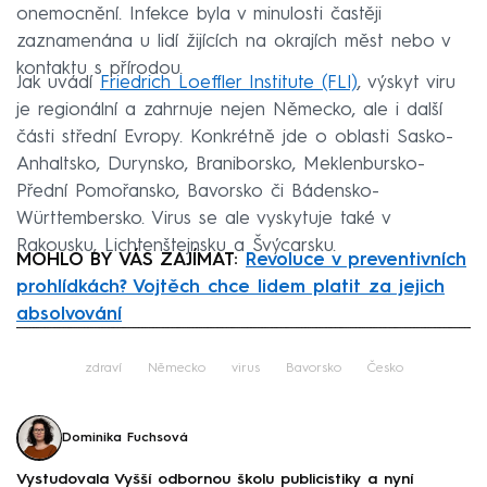
onemocnění. Infekce byla v minulosti častěji
zaznamenána u lidí žijících na okrajích měst nebo v
kontaktu s přírodou.
Jak uvádí
Friedrich Loeffler Institute (FLI)
, výskyt viru
je regionální a zahrnuje nejen Německo, ale i další
části střední Evropy. Konkrétně jde o oblasti Sasko-
Anhaltsko, Durynsko, Braniborsko, Meklenbursko-
Přední Pomořansko, Bavorsko či Bádensko-
Württembersko. Virus se ale vyskytuje také v
Rakousku, Lichtenštejnsku a Švýcarsku.
MOHLO BY VÁS ZAJÍMAT:
Revoluce v preventivních
prohlídkách? Vojtěch chce lidem platit za jejich
absolvování
Failed to fetch
zdraví
Německo
virus
Bavorsko
Česko
Dominika Fuchsová
Vystudovala Vyšší odbornou školu publicistiky a nyní