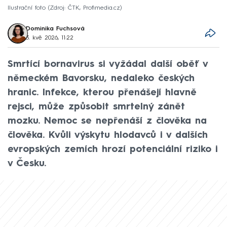
Ilustrační foto
Zdroj: ČTK, Profimedia.cz
Dominika Fuchsová
3. kvě 2026, 11:22
Smrtící bornavirus si vyžádal další oběť v
německém Bavorsku, nedaleko českých
hranic. Infekce, kterou přenášejí hlavně
rejsci, může způsobit smrtelný zánět
mozku. Nemoc se nepřenáší z člověka na
člověka. Kvůli výskytu hlodavců i v dalších
evropských zemích hrozí potenciální riziko i
v Česku.