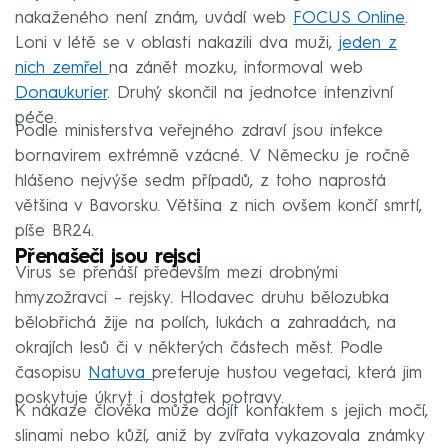
nakaženého není znám, uvádí web
FOCUS Online
.
Loni v létě se v oblasti nakazili dva muži,
jeden z
nich zemřel
na zánět mozku, informoval web
Donaukurier
. Druhý skončil na jednotce intenzivní
péče.
Podle ministerstva veřejného zdraví jsou infekce
bornavirem extrémně vzácné. V Německu je ročně
hlášeno nejvýše sedm případů, z toho naprostá
většina v Bavorsku. Většina z nich ovšem končí smrtí,
píše BR24.
Přenašeči jsou rejsci
Virus se přenáší především mezi drobnými
hmyzožravci – rejsky. Hlodavec druhu bělozubka
bělobřichá žije na polích, lukách a zahradách, na
okrajích lesů či v některých částech měst. Podle
časopisu
Natuva
preferuje hustou vegetaci, která jim
poskytuje úkryt i dostatek potravy.
K nákaze člověka může dojít kontaktem s jejich močí,
slinami nebo kůží, aniž by zvířata vykazovala známky