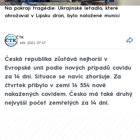
Na pokraji tragédie: Ukrajinské letadlo, které
P
ohrožoval v Lipsku dron, bylo naložené municí
e
ČTK
5. bře 2021, 07:47
Česká republika zůstává nejhorší v
Evropské unii podle nových případů covidu
za 14 dní. Situace se navíc zhoršuje. Za
čtvrtek přibylo v zemi 14 554 nově
nakažených covidem. Česko má také druhý
nejvyšší počet zemřelých za 14 dní.