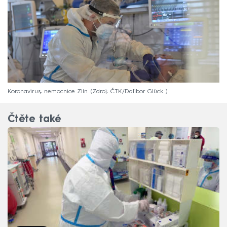
Koronavirus, nemocnice Zlín
Zdroj: ČTK/Dalibor Glück
Čtěte také