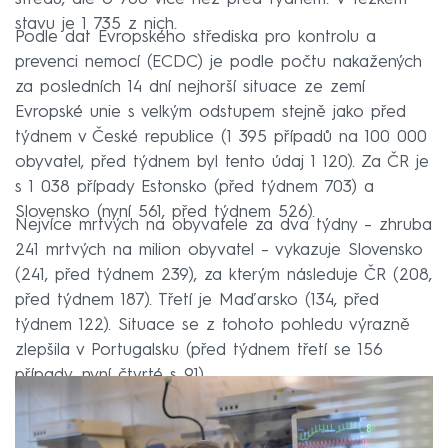
stavu je 1 735 z nich.
Podle dat Evropského střediska pro kontrolu a
prevenci nemocí (ECDC) je podle počtu nakažených
za posledních 14 dní nejhorší situace ze zemí
Evropské unie s velkým odstupem stejně jako před
týdnem v České republice (1 395 případů na 100 000
obyvatel, před týdnem byl tento údaj 1 120). Za ČR je
s 1 038 případy Estonsko (před týdnem 703) a
Slovensko (nyní 561, před týdnem 526).
Nejvíce mrtvých na obyvatele za dva týdny – zhruba
241 mrtvých na milion obyvatel – vykazuje Slovensko
(241, před týdnem 239), za kterým následuje ČR (208,
před týdnem 187). Třetí je Maďarsko (134, před
týdnem 122). Situace se z tohoto pohledu výrazně
zlepšila v Portugalsku (před týdnem třetí se 156
případy, nyní čtvrté s 91).