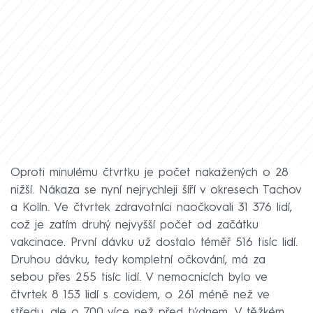
Oproti minulému čtvrtku je počet nakažených o 28
nižší. Nákaza se nyní nejrychleji šíří v okresech Tachov
a Kolín. Ve čtvrtek zdravotníci naočkovali 31 376 lidí,
což je zatím druhý nejvyšší počet od začátku
vakcinace. První dávku už dostalo téměř 516 tisíc lidí.
Druhou dávku, tedy kompletní očkování, má za
sebou přes 255 tisíc lidí. V nemocnicích bylo ve
čtvrtek 8 153 lidí s covidem, o 261 méně než ve
středu, ale o 700 více než před týdnem. V těžkém