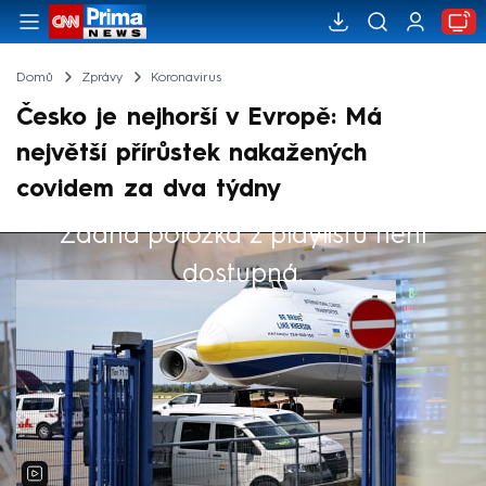
Domů
Zprávy
Koronavirus
Česko je nejhorší v Evropě: Má
největší přírůstek nakažených
covidem za dva týdny
Žádná položka z playlistu není
Výběr redakce
dostupná.