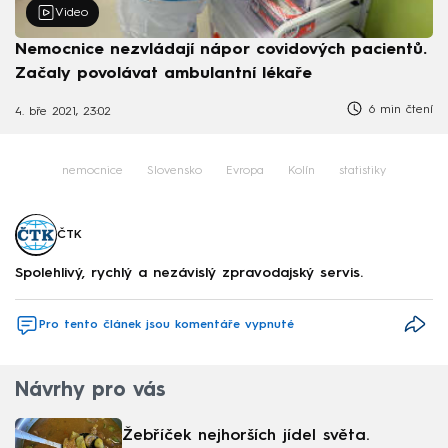
Video
Nemocnice nezvládají nápor covidových pacientů.
Začaly povolávat ambulantní lékaře
6 min čtení
4. bře 2021, 23:02
nemocnice
Slovensko
Evropa
Kolín
statistiky
ČTK
Spolehlivý, rychlý a nezávislý zpravodajský servis.
Pro tento článek jsou komentáře vypnuté
Návrhy pro vás
Žebříček nejhorších jídel světa.