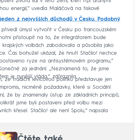
pšení života lidí v této zemi, kteří trpí drahými
hou energií,“ uvedla Maláčová na tiskové
 jeden z nejvyšších důchodů v Česku. Podobný
ov přivedl úmysl vytvořit v Česku po francouzském
chotni přistoupit na to, že integrátorem bude
a krajských volbách zabodovala a působila jako
ce. Čas bohužel ukázal, že hnutí Stačilo! nechce
e postaveno ryze na antisystémovém programu,“
Konečné za jednání. „Neznamená to, že jsme
em je nynější vláda,“ zdůraznila.
, že tradiční levicovou politiku představuje jen
 kompromis, nicméně požadavky, které si Sociální
dní, že by znamenaly ústup ze základních principů,
ěkolikrát jsme byli postaveni před volbu mezi
ích křesel. Stačilo! ale není Spolu,“ napsala
Čtěte také