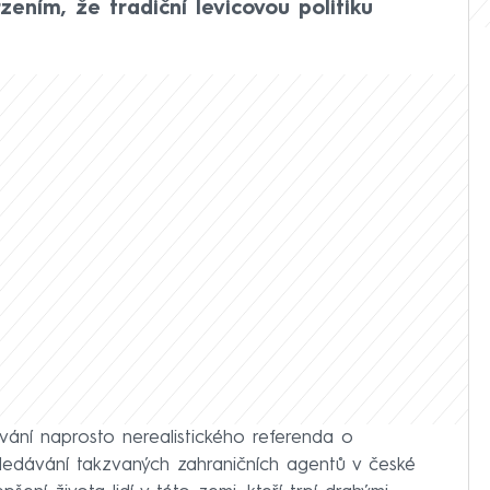
ním, že tradiční levicovou politiku
ování naprosto nerealistického referenda o
ledávání takzvaných zahraničních agentů v české