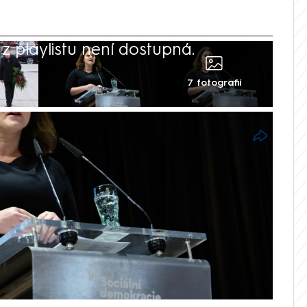
 playlistu není dostupná.
7 fotografií
0
do podzimních sněmovních voleb s
hnutím Stačilo!, oznámila v pondělí
áčová. Hnutí, které zahrnuje KSČM,
levicová témata, bere je pouze jako
zavřely debatu o programu a v neděli
rozhodlo v jednáních nepokračovat.
ankyně Kateřina Konečná reagovala na