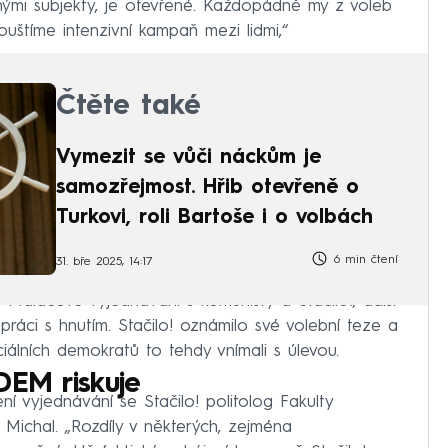
mnými subjekty, je otevřené. Každopádně my z voleb
štíme intenzivní kampaň mezi lidmi,“
Čtěte také
Vymezit se vůči náckům je
samozřejmost. Hřib otevřeně o
Turkovi, roli Bartoše i o volbách
6 min čtení
31. bře 2025, 14:17
a Maláčové vyjednávání s komunisty a Stačilo!, další
ráci s hnutím. Stačilo! oznámilo své volební teze a
ciálních demokratů to tehdy vnímali s úlevou.
DEM riskuje
ní vyjednávání se Stačilo! politolog Fakulty
š Michal. „Rozdíly v některých, zejména