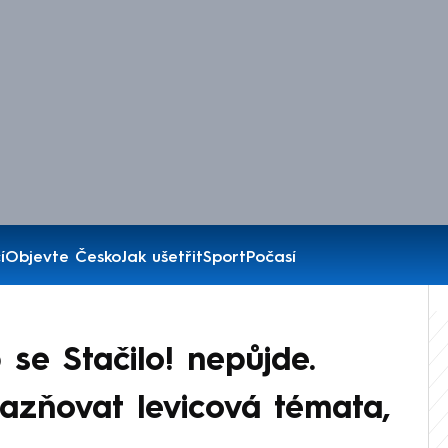
í
Objevte Česko
Jak ušetřit
Sport
Počasí
e Stačilo! nepůjde.
azňovat levicová témata,