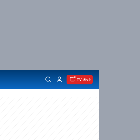
TV živě