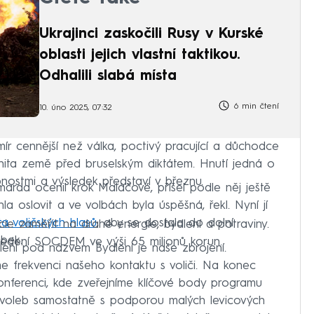
Ukrajinci zaskočili Rusy v Kurské
oblasti jejich vlastní taktikou.
Odhalili slabá místa
6 min čtení
10. úno 2025, 07:32
mír cennější než válka, poctivý pracující a důchodce
nita země před bruselským diktátem. Hnutí jedná o
bnostmi a výsledek představí v březnu.
da ocenil krok Maláčové, přišel podle něj ještě
la oslovit a ve volbách byla úspěšná, řekl. Nyní jí
a voličských hlasů
, aby se dostala do dolní
ie zaměřit na drahé energie, bydlení a potraviny.
bek.
ší vedení SOCDEM ve výši 65 milionů korun.
ní pod názvem Bydlení je naše zbrojení.
e frekvenci našeho kontaktu s voliči. Na konec
nferenci, kde zveřejníme klíčové body programu
do voleb samostatně s podporou malých levicových