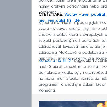
politice. Naším cílem je podstatné zle
nájmy, drahými potravinami nebo dra
konferenci.
ČTĚTE TAKÉ:
Václav Havel pobíral
měli jen další tři lidé
K jednání s hnutím ji podle jejích sl
vzoru levicovou alianci. „Byli jsme o
značka Stačilo!, která v evropských 
subjekt postavený na hodnotách levi
zdůrazňovat levicová témata, ale j
zdůraznila Maláčová a poděkovala 
nepřáteli. Jsme konkurenty, ale soupeř
Konečná na síti X
reagovala tvrzením
hnutí Stačilo! „Snažili jsme se najít
demokracie kladla, byly natolik zása
na nichž hnutí Stačilo! vzniklo. Již n
programem a snadným ziskem lukrativn
Konečná.