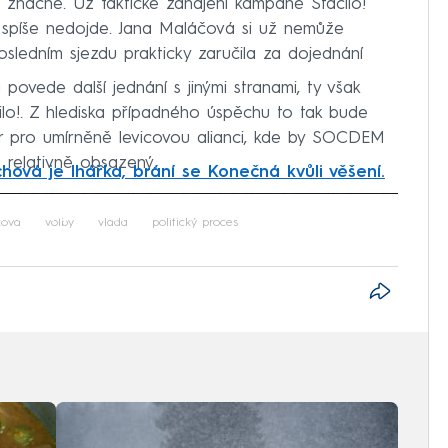
ou značné. Už faktické zahájení kampaně Stačilo!
píše nedojde. Jana Maláčová si už nemůže
osledním sjezdu prakticky zaručila za dojednání
ovede další jednání s jinými stranami, ty však
čilo!. Z hlediska případného úspěchu to tak bude
stor pro umírněně levicovou alianci, kde by SOCDEM
 relativně obsazený.
hová je lhářka, brání se Konečná kvůli věšení.
iled to fetch
čová
volby
vláda
politický proces