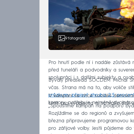
9
fotografií
Pro hnutí podle ní i nadále zůstává 
před tuneláři a podvodníky a suvere
spolupráci i s dalšími subjekty a oso
Bývalý předseda SOCDEM Michal Šmar
včas. Strana má na to, aby voliče stih
průzkumy připisují zhruba 2,5 procent
V kampani se chce sociální demokrac
komory, potřebuje nejméně dvojnáso
Limit pro výdaje na ni schválilo šir
„Spouštíme kampaň na podporu bydle
Rozjíždíme se do regionů a zvyšujem
března připravujeme programovou ko
pro zářijové volby. Jestli půjdeme 