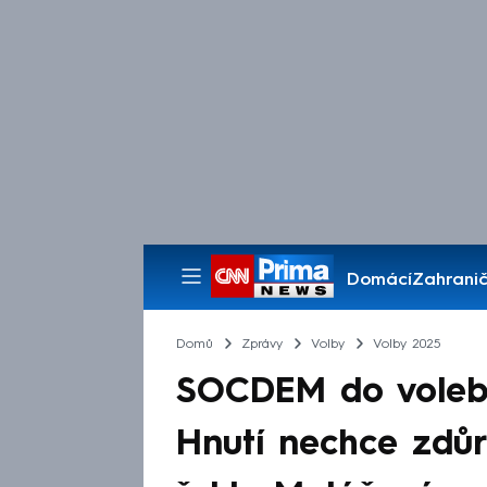
Domácí
Zahranič
Pořady
Domů
Zprávy
Volby
Volby 2025
SOCDEM do voleb s
Hnutí nechce zdůr