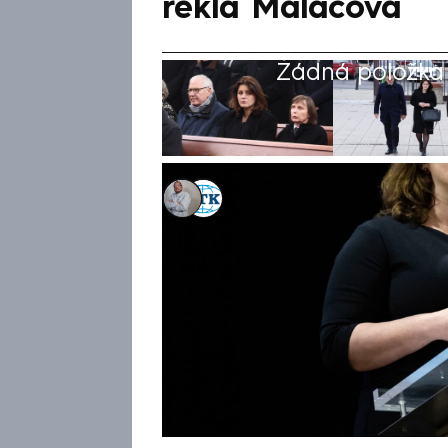
řekla Maláčová
Žádná položka z
Václav Dvořák
,
ČTK
Akt. 10. úno 2025, 12:49
• 10. úno 2025, 10:1
Sociální demokraté nepůjdou 
komunisty, ukončili jednání s 
předsedkyně SOCDEM Jana Mal
podle ní nechce zdůrazňovat 
okrajová. Ve středu strany u
grémium SOCDEM jednomyslně 
Předsedkyně KSČM a europosl