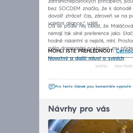
zahraničněpolitických principech, js
bez SOCDEM značilo, že k dohodě s
dovolit ztrácet čas, zároveň se na p
volební aliance,“ sdělil.
Dá se podle něj čekat, že Maláčová p
nemají tak silné preference jako Sta
hodně riskantní a nejisté, míní. Pro
měla dominantní postavení, mu přijde
MOHLI JSTE PŘEHLÉDNOUT:
Černoc
Novotný a další mluví o sviních
Fa
politika
Jana Malá
Pro tento článek jsou komentáře vypnuté
Návrhy pro vás