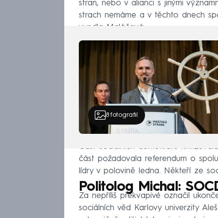
stran, nebo v alianci s jinými význa
strach nemáme a v těchto dnech spou
uvedla Maláčová.
8
fotografií
Část sociálních demokratů kritizoval
část požadovala referendum o spolup
lídry v polovině ledna. Někteří ze so
Politolog Michal: SOC
Za nepříliš překvapivé označil ukonče
sociálních věd Karlovy univerzity Ale