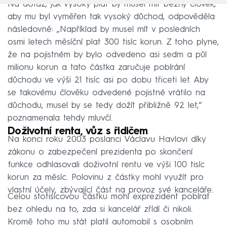
Na dotaz, jak vysoký plat by musel mít běžný člověk,
aby mu byl vyměřen tak vysoký důchod, odpověděla
následovně: „Například by musel mít v posledních
osmi letech měsíční plat 300 tisíc korun. Z toho plyne,
že na pojistném by bylo odvedeno asi sedm a půl
milionu korun a tato částka zaručuje pobírání
důchodu ve výši 21 tisíc asi po dobu třiceti let. Aby
se takovému člověku odvedené pojistné vrátilo na
důchodu, musel by se tedy dožít přibližně 92 let,“
poznamenala tehdy mluvčí.
Doživotní renta, vůz s řidičem
Na konci roku 2003 poslanci Václavu Havlovi díky
zákonu o zabezpečení prezidenta po skončení
funkce odhlasovali doživotní rentu ve výši 100 tisíc
korun za měsíc. Polovinu z částky mohl využít pro
vlastní účely, zbývající část na provoz své kanceláře.
Celou stotisícovou částku mohl exprezident pobírat
bez ohledu na to, zda si kancelář zřídí či nikoli.
Kromě toho mu stát platil automobil s osobním