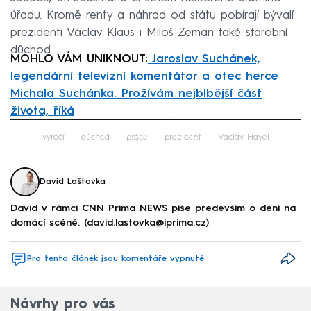
úřadu. Kromě renty a náhrad od státu pobírají bývalí
prezidenti Václav Klaus i Miloš Zeman také starobní
důchod.
MOHLO VÁM UNIKNOUT:
Jaroslav Suchánek,
legendární televizní komentátor a otec herce
Michala Suchánka. Prožívám nejblbější část
života, říká
Failed to fetch
výročí
důchod
práce
prezident
Václav Havel
David Laštovka
David v rámci CNN Prima NEWS píše především o dění na
domácí scéně. (david.lastovka@iprima.cz)
Pro tento článek jsou komentáře vypnuté
Návrhy pro vás