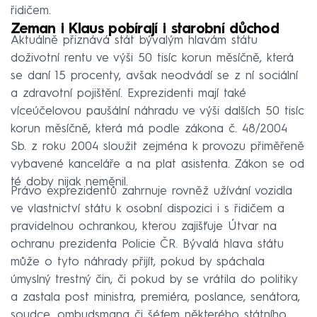
řidičem.
Zeman i Klaus pobírají i starobní důchod
Aktuálně přiznává stát bývalým hlavám státu
doživotní rentu ve výši 50 tisíc korun měsíčně, která
se daní 15 procenty, avšak neodvádí se z ní sociální
a zdravotní pojištění. Exprezidenti mají také
víceúčelovou paušální náhradu ve výši dalších 50 tisíc
korun měsíčně, která má podle zákona č. 48/2004
Sb. z roku 2004 sloužit zejména k provozu přiměřeně
vybavené kanceláře a na plat asistenta. Zákon se od
té doby nijak neměnil.
Právo exprezidentů zahrnuje rovněž užívání vozidla
ve vlastnictví státu k osobní dispozici i s řidičem a
pravidelnou ochrankou, kterou zajišťuje Útvar na
ochranu prezidenta Policie ČR. Bývalá hlava státu
může o tyto náhrady přijít, pokud by spáchala
úmyslný trestný čin, či pokud by se vrátila do politiky
a zastala post ministra, premiéra, poslance, senátora,
soudce, ombudsmana či šéfem některého státního