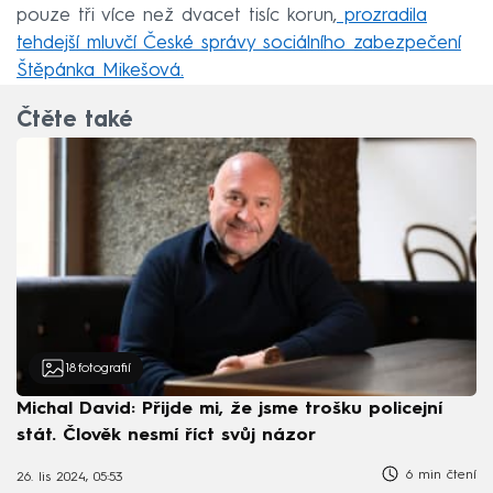
pouze tři více než dvacet tisíc korun,
prozradila
tehdejší mluvčí České správy sociálního zabezpečení
Štěpánka Mikešová.
Čtěte také
18
fotografií
Michal David: Přijde mi, že jsme trošku policejní
stát. Člověk nesmí říct svůj názor
6 min čtení
26. lis 2024, 05:53