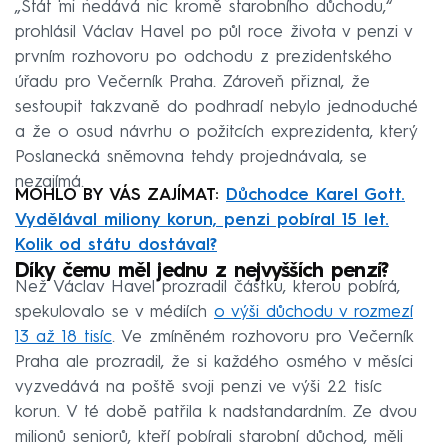
„Stát mi nedává nic kromě starobního důchodu,“
prohlásil Václav Havel po půl roce života v penzi v
prvním rozhovoru po odchodu z prezidentského
úřadu pro Večerník Praha. Zároveň přiznal, že
sestoupit takzvaně do podhradí nebylo jednoduché
a že o osud návrhu o požitcích exprezidenta, který
Poslanecká sněmovna tehdy projednávala, se
nezajímá.
MOHLO BY VÁS ZAJÍMAT:
Důchodce Karel Gott.
Vydělával miliony korun, penzi pobíral 15 let.
Kolik od státu dostával?
Díky čemu měl jednu z nejvyšších penzí?
Než Václav Havel prozradil částku, kterou pobírá,
spekulovalo se v médiích
o výši důchodu v rozmezí
13 až 18 tisíc
. Ve zmíněném rozhovoru pro Večerník
Praha ale prozradil, že si každého osmého v měsíci
vyzvedává na poště svoji penzi ve výši 22 tisíc
korun. V té době patřila k nadstandardním. Ze dvou
milionů seniorů, kteří pobírali starobní důchod, měli