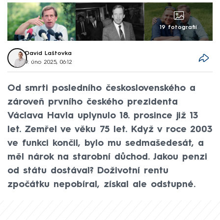
19 fotografií
David Laštovka
9. úno 2025, 06:12
Od smrti posledního československého a
zároveň prvního českého prezidenta
Václava Havla uplynulo 18. prosince již 13
let. Zemřel ve věku 75 let. Když v roce 2003
ve funkci končil, bylo mu sedmašedesát, a
měl nárok na starobní důchod. Jakou penzi
od státu dostával? Doživotní rentu
zpočátku nepobíral, získal ale odstupné.