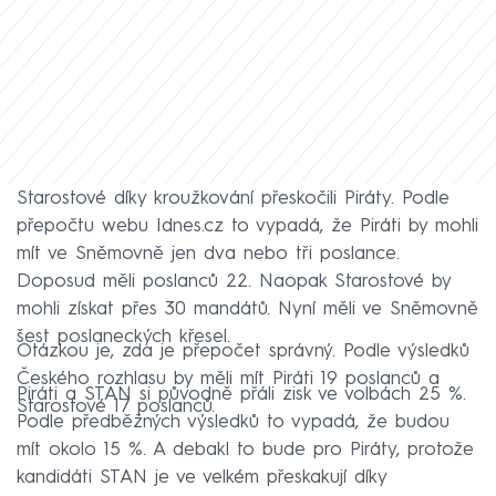
Starostové díky kroužkování přeskočili Piráty. Podle
přepočtu webu Idnes.cz to vypadá, že Piráti by mohli
mít ve Sněmovně jen dva nebo tři poslance.
Doposud měli poslanců 22. Naopak Starostové by
mohli získat přes 30 mandátů. Nyní měli ve Sněmovně
šest poslaneckých křesel.
Otázkou je, zda je přepočet správný. Podle výsledků
Českého rozhlasu by měli mít Piráti 19 poslanců a
Piráti a STAN si původně přáli zisk ve volbách 25 %.
Starostové 17 poslanců.
Podle předběžných výsledků to vypadá, že budou
mít okolo 15 %. A debakl to bude pro Piráty, protože
kandidáti STAN je ve velkém přeskakují díky