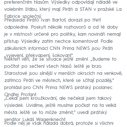
preferenčním hlasům. Výsledky odpovídají náladě ve
volebním štábu, který mají Piráti a STAN v pražské La
Fabrice společný.
Předseda Pirátů Ivan Bartoš dorazil po třetí
odpoledne. Poskytl několik rozhovorů a od té doby
je v místnosti určené pro politiky, kam novináři nemají
přístup. Výsledky zatím nechce komentovat. Podle
zákulisních informací CNN Prima NEWS jsou Piráti
„vyjevení, překvapení, šokovaní“.
Někteří věří, že se situace ještě změní. „Budeme to
počítat po sečtení všech hlasů. Ještě je brzo.
Starostové jsou silnější v menších okrscích na venkově,
zatímco Piráti ve městech, které se sčítají později,“
prohlásil pro CNN Prima NEWS pirátský poslanec
Ondřej Profant.
„Čekal jsem kroužkování, ale nečekal jsem takový
výsledek. Uvidíme, ještě musíme počkat na ta velká
města. Ještě se to může změnit,“ uvedl pirátský
senátor Lukáš Wagenknecht.
Podle něj je však nálada dobrá, protože si všichni