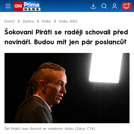
Domů
Zprávy
Volby
Volby 2025
Šokovaní Piráti se raději schovali před
novináři. Budou mít jen pár poslanců?
Šéf Pirátů Ivan Bartoš ve volebním štábu
Zdroj: ČTK