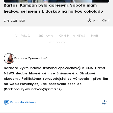
Bartoš: Kampaň byla agresivní. Sobotu mám
hezkou, šel jsem s Liduškou na horkou čokoládu
6 min čtení
9. říj 2021, 16:05
Vít Rakušan
Sněmovna
CNN Prima NEWS
Piráti
Ivan Bartoš
Barbora Zykmundová
Barbora Zykmundová (rozená Zpěváčková) v CNN Prima
NEWS sleduje hlavně dění ve Sněmovně a Strakově
akademii. Politickému zpravodajství se věnovala i před tím
na webu Novinky.cz, kde pracovala šest let.
(Barbora.Zykmundova@iprima.cz)
Vstup do diskuze