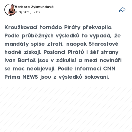
Barbora Zykmundová
9. říj 2021, 17:03
Kroužkovací tornádo Piráty překvapilo.
Podle průběžných výsledků to vypadá, že
mandáty spíše ztratí, naopak Starostové
hodně získají. Poslanci Pirátů i šéf strany
Ivan Bartoš jsou v zákulisí a mezi novináři
se moc neobjevují. Podle informací CNN
Prima NEWS jsou z výsledků šokovaní.