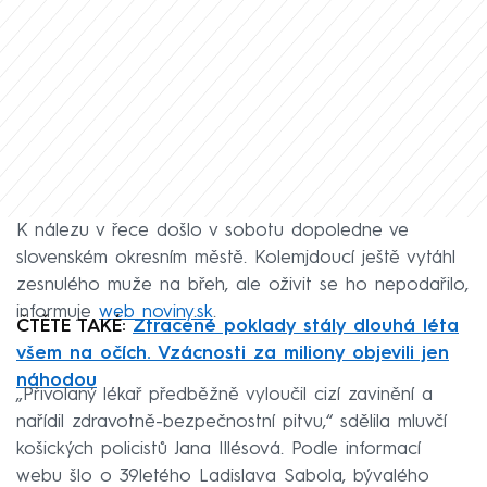
K nálezu v řece došlo v sobotu dopoledne ve
slovenském okresním městě. Kolemjdoucí ještě vytáhl
zesnulého muže na břeh, ale oživit se ho nepodařilo,
informuje
web noviny.sk
.
ČTĚTE TAKÉ:
Ztracené poklady stály dlouhá léta
všem na očích. Vzácnosti za miliony objevili jen
náhodou
„Přivolaný lékař předběžně vyloučil cizí zavinění a
nařídil zdravotně-bezpečnostní pitvu,“ sdělila mluvčí
košických policistů Jana Illésová. Podle informací
webu šlo o 39letého Ladislava Sabola, bývalého