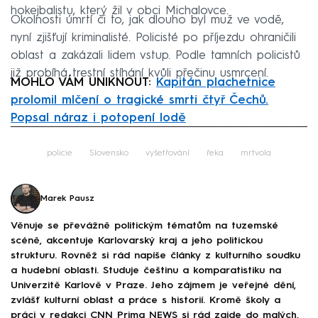
hokejbalistu, který žil v obci Michalovce.
Okolnosti úmrtí či to, jak dlouho byl muž ve vodě,
nyní zjišťují kriminalisté. Policisté po příjezdu ohraničili
oblast a zakázali lidem vstup. Podle tamních policistů
již probíhá trestní stíhání kvůli přečinu usmrcení.
MOHLO VÁM UNIKNOUT:
Kapitán plachetnice
prolomil mlčení o tragické smrti čtyř Čechů.
Popsal náraz i potopení lodě
Failed to fetch
policie
Slovensko
vyšetřování
řeka
mrtvola
Marek Pausz
Věnuje se převážně politickým tématům na tuzemské
scéně, akcentuje Karlovarský kraj a jeho politickou
strukturu. Rovněž si rád napíše články z kulturního soudku
a hudební oblasti. Studuje češtinu a komparatistiku na
Univerzitě Karlově v Praze. Jeho zájmem je veřejné dění,
zvlášť kulturní oblast a práce s historií. Kromě školy a
práci v redakci CNN Prima NEWS si rád zajde do malých,