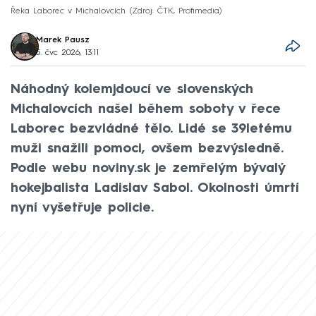
Řeka Laborec v Michalovcích
Zdroj: ČTK, Profimedia
Marek Pausz
5. čvc 2026, 13:11
Náhodný kolemjdoucí ve slovenských
Michalovcích našel během soboty v řece
Laborec bezvládné tělo. Lidé se 39letému
muži snažili pomoci, ovšem bezvýsledně.
Podle webu noviny.sk je zemřelým bývalý
hokejbalista Ladislav Sabol. Okolnosti úmrtí
nyní vyšetřuje policie.