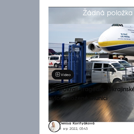
Žádná položka z
Výběr redakce
Video
Na pokraji tragédie: Ukrajinsk
bylo naložené municí
Denisa Korityáková
9. srp 2022, 05:45