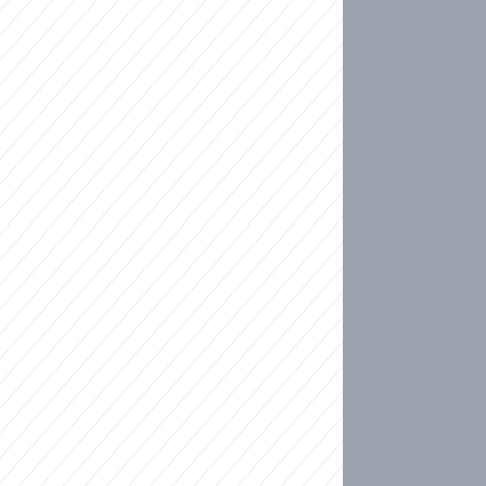
ideo
kat migranty do Česka? Sami by odešli, tvrdí exp
ické sebevraždě