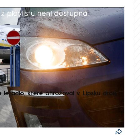
 playlistu není dostupná.
V
é letadlo, které ohrožoval v Lipsku dron,
Přilá
polit