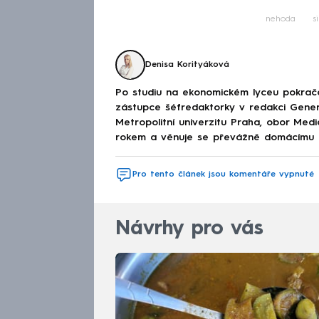
nehoda
s
Denisa Korityáková
Po studiu na ekonomickém lyceu pokračov
zástupce šéfredaktorky v redakci Genera
Metropolitní univerzitu Praha, obor Med
rokem a věnuje se převážně domácímu děn
Pro tento článek jsou komentáře vypnuté
Návrhy pro vás