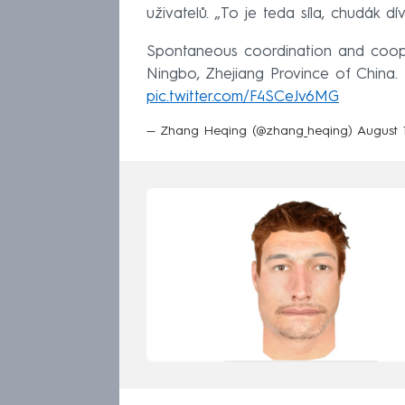
uživatelů. „To je teda síla, chudák dív
Spontaneous coordination and cooper
Ningbo, Zhejiang Province of China.
pic.twitter.com/F4SCeJv6MG
— Zhang Heqing (@zhang_heqing)
August 