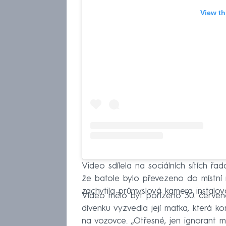
View th
Video sdílela na sociálních sítích řa
že batole bylo převezeno do místní 
zachytila průmyslová kamera instalov
Video mělo být pořízeno 30. červen
dívenku vyzvedla její matka, která ko
na vozovce. „Otřesné, jen ignorant m