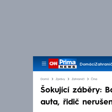
Domácí
Zahranič
Pořady
Domů
Zprávy
Zahraničí
Čína
Šokující záběry: 
auta, řidič neruše