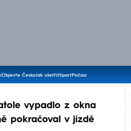
í
Objevte Česko
Jak ušetřit
Sport
Počasí
Batole vypadlo z okna
ně pokračoval v jízdě