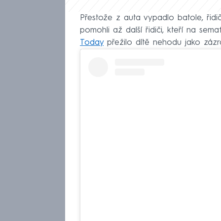
Přestože z auta vypadlo batole, řidič
pomohli až další řidiči, kteří na sema
Today
přežilo dítě nehodu jako zázr