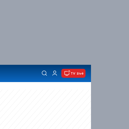
TV živě