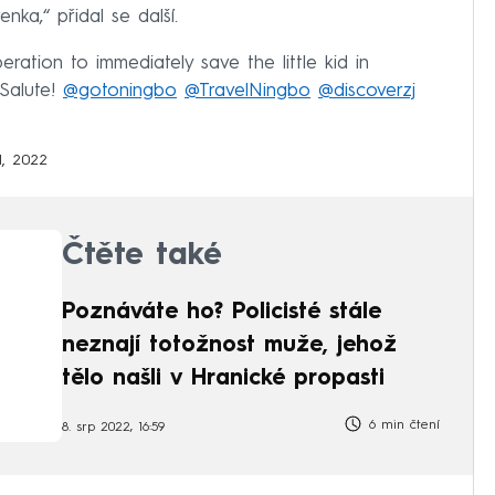
enka,“ přidal se další.
ation to immediately save the little kid in
 Salute!
@gotoningbo
@TravelNingbo
@discoverzj
1, 2022
Čtěte také
Poznáváte ho? Policisté stále
neznají totožnost muže, jehož
tělo našli v Hranické propasti
6 min čtení
8. srp 2022, 16:59