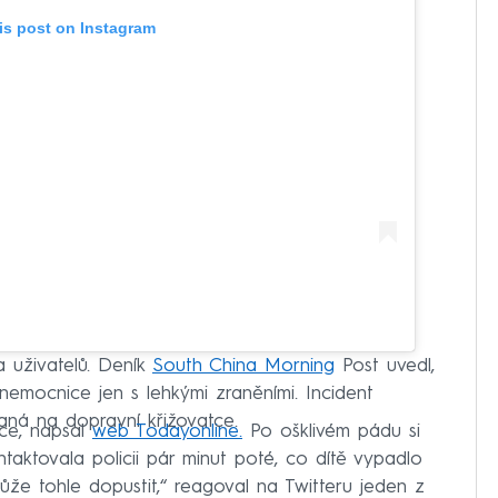
is post on Instagram
da uživatelů. Deník
South China Morning
Post uvedl,
nemocnice jen s lehkými zraněními. Incident
aná na dopravní křižovatce.
ce, napsal
web Todayonline.
Po ošklivém pádu si
ntaktovala policii pár minut poté, co dítě vypadlo
ůže tohle dopustit,“ reagoval na Twitteru jeden z