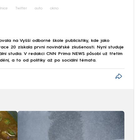
ilnice
Twitter
auto
okno
ala na Vyšší odborné škole publicistiky, kde jako
ce 20 získala první novinářské zkušenosti. Nyní studuje
iální studia. V redakci CNN Prima NEWS působí už třetím
í, a to od politiky až po sociální témata.