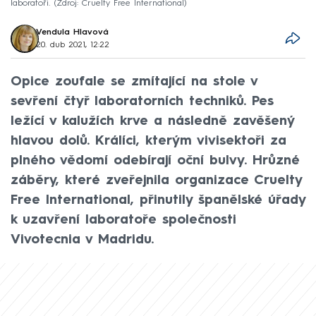
laboratoři.
Zdroj: Cruelty Free International
Vendula Hlavová
20. dub 2021, 12:22
Opice zoufale se zmítající na stole v
sevření čtyř laboratorních techniků. Pes
ležící v kalužích krve a následně zavěšený
hlavou dolů. Králíci, kterým vivisektoři za
plného vědomí odebírají oční bulvy. Hrůzné
záběry, které zveřejnila organizace Cruelty
Free International, přinutily španělské úřady
k uzavření laboratoře společnosti
Vivotecnia v Madridu.