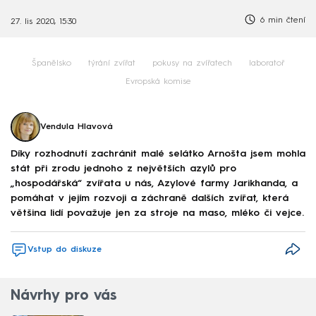
6 min čtení
27. lis 2020, 15:30
Španělsko
týrání zvířat
pokusy na zvířatech
laboratoř
Evropská komise
Vendula Hlavová
Díky rozhodnutí zachránit malé selátko Arnošta jsem mohla
stát při zrodu jednoho z největších azylů pro
„hospodářská“ zvířata u nás, Azylové farmy Jarikhanda, a
pomáhat v jejím rozvoji a záchraně dalších zvířat, která
většina lidí považuje jen za stroje na maso, mléko či vejce.
Vstup do diskuze
Návrhy pro vás