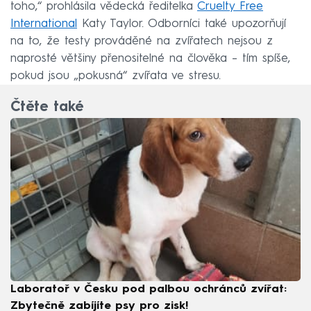
toho,“ prohlásila vědecká ředitelka
Cruelty Free
International
Katy Taylor. Odborníci také upozorňují
na to, že testy prováděné na zvířatech nejsou z
naprosté většiny přenositelné na člověka – tím spíše,
pokud jsou „pokusná“ zvířata ve stresu.
Čtěte také
Laboratoř v Česku pod palbou ochránců zvířat:
Zbytečně zabíjíte psy pro zisk!