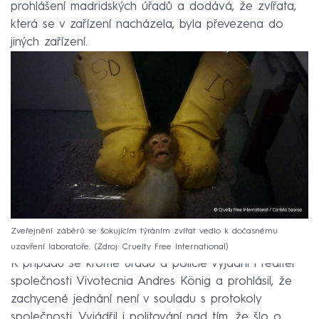
prohlášení madridských úřadů a dodává, že zvířata,
která se v zařízení nacházela, byla převezena do
jiných zařízení.
Zveřejnění záběrů se šokujícím týráním zvířat vedlo k dočasnému
uzavření laboratoře.
Zdroj: Cruelty Free International
K případu se kromě úřadů a policie vyjádřil i ředitel
společnosti Vivotecnia Andres König a prohlásil, že
zachycené jednání není v souladu s protokoly
společnosti. Vyjádřil i politování nad tím, že šlo o