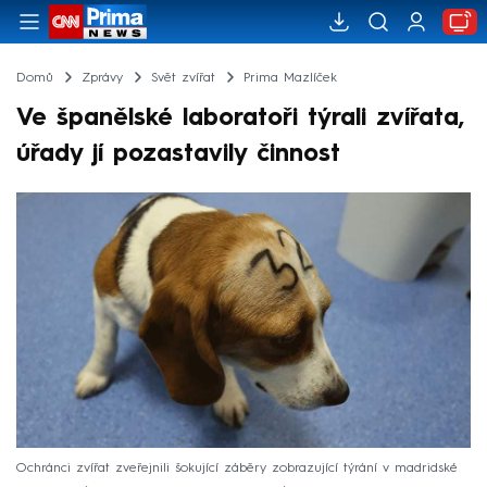
Domů
Zprávy
Svět zvířat
Prima Mazlíček
Ve španělské laboratoři týrali zvířata,
úřady jí pozastavily činnost
Ochránci zvířat zveřejnili šokující záběry zobrazující týrání v madridské