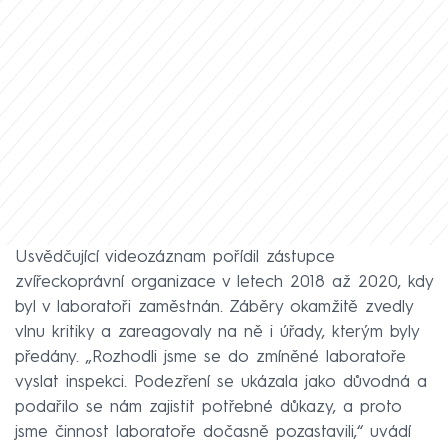
Usvědčující videozáznam pořídil zástupce
zvířeckoprávní organizace v letech 2018 až 2020, kdy
byl v laboratoři zaměstnán. Záběry okamžitě zvedly
vlnu kritiky a zareagovaly na ně i úřady, kterým byly
předány. „Rozhodli jsme se do zmíněné laboratoře
vyslat inspekci. Podezření se ukázala jako důvodná a
podařilo se nám zajistit potřebné důkazy, a proto
jsme činnost laboratoře dočasně pozastavili,“ uvádí