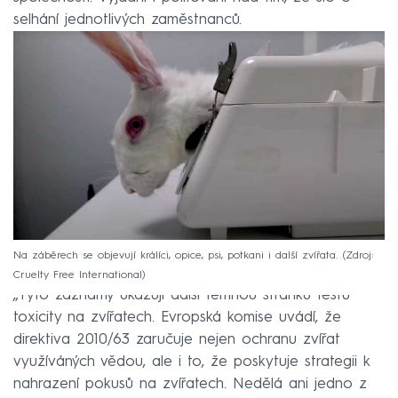
selhání jednotlivých zaměstnanců.
Na záběrech se objevují králíci, opice, psi, potkani i další zvířata.
Zdroj:
Cruelty Free International
„Tyto záznamy ukazují další temnou stránku testů
toxicity na zvířatech. Evropská komise uvádí, že
direktiva 2010/63 zaručuje nejen ochranu zvířat
využíváných vědou, ale i to, že poskytuje strategii k
nahrazení pokusů na zvířatech. Nedělá ani jedno z