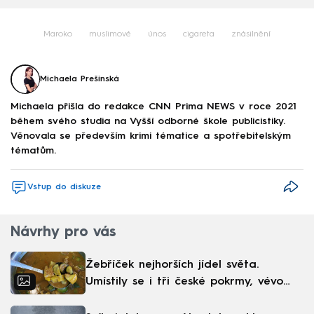
Maroko
muslimové
únos
cigareta
znásilnění
Michaela Prešinská
Michaela přišla do redakce CNN Prima NEWS v roce 2021
během svého studia na Vyšší odborné škole publicistiky.
Věnovala se především krimi tématice a spotřebitelským
tématům.
Vstup do diskuze
Návrhy pro vás
Žebříček nejhorších jídel světa.
Umístily se i tři české pokrmy, vévodí
skandinávská kuchyně