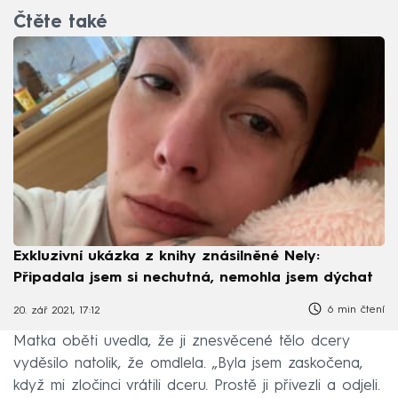
Čtěte také
Exkluzivní ukázka z knihy znásilněné Nely:
Připadala jsem si nechutná, nemohla jsem dýchat
6 min čtení
20. zář 2021, 17:12
Matka oběti uvedla, že ji znesvěcené tělo dcery
vyděsilo natolik, že omdlela. „Byla jsem zaskočena,
když mi zločinci vrátili dceru. Prostě ji přivezli a odjeli.