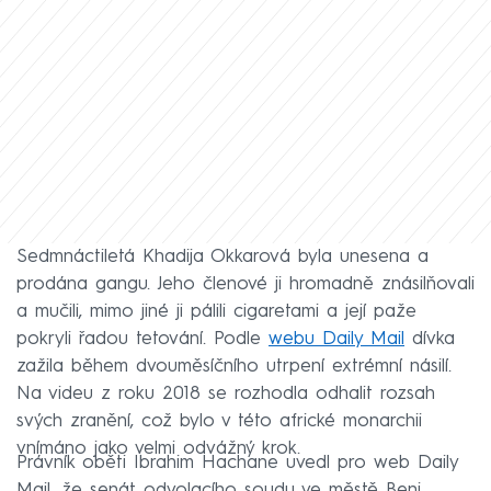
Sedmnáctiletá Khadija Okkarová byla unesena a
prodána gangu. Jeho členové ji hromadně znásilňovali
a mučili, mimo jiné ji pálili cigaretami a její paže
pokryli řadou tetování. Podle
webu Daily Mail
dívka
zažila během dvouměsíčního utrpení extrémní násilí.
Na videu z roku 2018 se rozhodla odhalit rozsah
svých zranění, což bylo v této africké monarchii
vnímáno jako velmi odvážný krok.
Právník oběti Ibrahim Hachane uvedl pro web Daily
Mail, že senát odvolacího soudu ve městě Beni