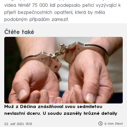
videa téměř 75 000 lidí podepsalo petici vyzývající k
přijetí bezpečnostních opatření, která by měla
podobným případům zamezit.
Čtěte také
Muž z Děčína znásilňoval svou sedmiletou
nevlastní dceru. U soudu zazněly hrůzné detaily
6 min čtení
22. zář 2021, 13:13