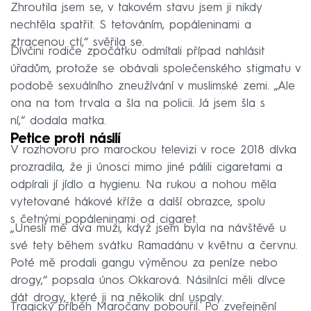
Zhroutila jsem se, v takovém stavu jsem ji nikdy
nechtěla spatřit. S tetováním, popáleninami a
ztracenou ctí,“ svěřila se.
Dívčini rodiče zpočátku odmítali případ nahlásit
úřadům, protože se obávali společenského stigmatu v
podobě sexuálního zneužívání v muslimské zemi. „Ale
ona na tom trvala a šla na policii. Já jsem šla s
ní,“ dodala matka.
Petice proti násilí
V rozhovoru pro marockou televizi v roce 2018 dívka
prozradila, že ji únosci mimo jiné pálili cigaretami a
odpírali jí jídlo a hygienu. Na rukou a nohou měla
vytetované hákové kříže a další obrazce, spolu
s četnými popáleninami od cigaret.
„Unesli mě dva muži, když jsem byla na návštěvě u
své tety během svátku Ramadánu v květnu a červnu.
Poté mě prodali gangu výměnou za peníze nebo
drogy,“ popsala únos Okkarová. Násilníci měli dívce
dát drogy, které ji na několik dní uspaly.
Tragický příběh Maročany pobouřil. Po zveřejnění