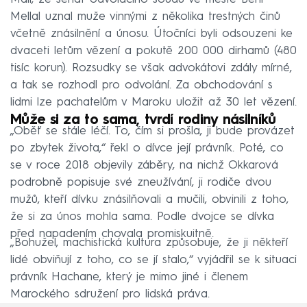
Mellal uznal muže vinnými z několika trestných činů
včetně znásilnění a únosu. Útočníci byli odsouzeni ke
dvaceti letům vězení a pokutě 200 000 dirhamů (480
tisíc korun). Rozsudky se však advokátovi zdály mírné,
a tak se rozhodl pro odvolání. Za obchodování s
lidmi lze pachatelům v Maroku uložit až 30 let vězení.
Může si za to sama, tvrdí rodiny násilníků
„Oběť se stále léčí. To, čím si prošla, ji bude provázet
po zbytek života,“ řekl o dívce její právník. Poté, co
se v roce 2018 objevily záběry, na nichž Okkarová
podrobně popisuje své zneužívání, ji rodiče dvou
mužů, kteří dívku znásilňovali a mučili, obvinili z toho,
že si za únos mohla sama. Podle dvojce se dívka
před napadením chovala promiskuitně.
„Bohužel, machistická kultura způsobuje, že ji někteří
lidé obviňují z toho, co se jí stalo,“ vyjádřil se k situaci
právník Hachane, který je mimo jiné i členem
Marockého sdružení pro lidská práva.