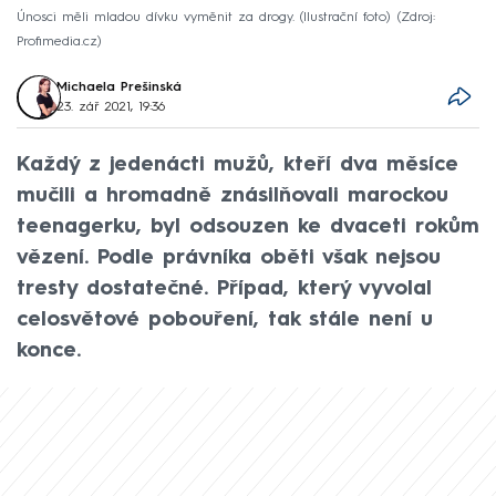
Únosci měli mladou dívku vyměnit za drogy. (Ilustrační foto)
Zdroj:
Profimedia.cz
Michaela Prešinská
23. zář 2021, 19:36
Každý z jedenácti mužů, kteří dva měsíce
mučili a hromadně znásilňovali marockou
teenagerku, byl odsouzen ke dvaceti rokům
vězení. Podle právníka oběti však nejsou
tresty dostatečné. Případ, který vyvolal
celosvětové pobouření, tak stále není u
konce.