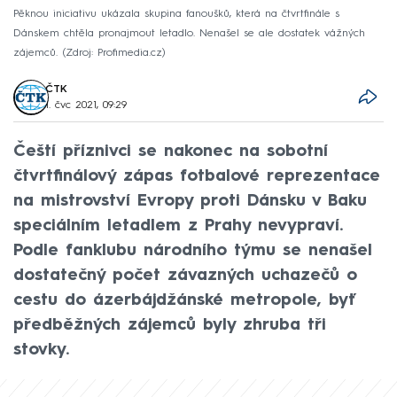
Pěknou iniciativu ukázala skupina fanoušků, která na čtvrtfinále s
Dánskem chtěla pronajmout letadlo. Nenašel se ale dostatek vážných
zájemců.
Zdroj: Profimedia.cz
ČTK
1. čvc 2021, 09:29
Čeští příznivci se nakonec na sobotní
čtvrtfinálový zápas fotbalové reprezentace
na mistrovství Evropy proti Dánsku v Baku
speciálním letadlem z Prahy nevypraví.
Podle fanklubu národního týmu se nenašel
dostatečný počet závazných uchazečů o
cestu do ázerbájdžánské metropole, byť
předběžných zájemců byly zhruba tři
stovky.