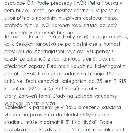
asociace ČR. Podle předsedy FAČR Petra Fouska v
něm budou mimo jiné desítky partnerů. V jednom
stroji přímo s národním mužstvem cestovat nelze,
protože tým je kvůli koronavirové situaci po celý
šampionát v takzvané bublině.
Jelikož do Baku nelétá z Prahy přímý spoj, je otázkou,
kolik českých fanoušků se po vlastní ose s nutností
přestupu do Ázerbájdžánu vypraví. Vstupenky si
každý ze zájemců z řad fanklubu stejně jako na
předchozí zápasy Eura mohl koupit na ticketingovém
portálu UEFA, která je pořadatelem turnaje. Prodej
lístků ve třech cenových kategoriích od 75 eur (1 913
korun) do 225 eur (5 738 korun) začal v
úterý. Zároveň tamní úřady na základě vstupenky
vydávají speciální víza.
Vzhledem k pandemii je v Baku omezena kapacita
zhruba na polovinu a do hlediště Olympijského
stadionu může maximálně 31 tisíc diváků. Podle
protokolu musí každý z táborů dostat minimálně pět