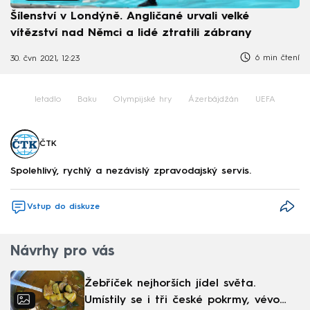
Šílenství v Londýně. Angličané urvali velké
vítězství nad Němci a lidé ztratili zábrany
6 min čtení
30. čvn 2021, 12:23
letadlo
Baku
Olympijské hry
Ázerbájdžán
UEFA
ČTK
Spolehlivý, rychlý a nezávislý zpravodajský servis.
Vstup do diskuze
Návrhy pro vás
Žebříček nejhorších jídel světa.
Umístily se i tři české pokrmy, vévodí