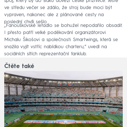
spoj, který by do Baku dovezl české příznivce. Ještě
ve středu večer se zdálo, že stroj bude moci být
vypraven, nakonec ale z plánované cesty na
poslední chvíli sešlo.
„Fanouškovské letadlo se bohužel nepodařilo obsadit.
I přesto patří velké poděkování organizátorovi
Michalu Šikošovi a společnosti Smartwings, která se
snažila vyjít vstříc nabídkou charteru,“ uvedl na
sociálních sítích reprezentační fanklub.
Čtěte také