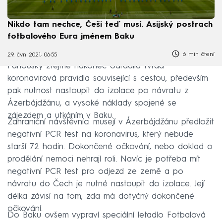
Nikdo tam nechce, Češi teď musí. Asijský postrach
fotbalového Eura jménem Baku
6 min čtení
29. čvn 2021, 06:55
Fanoušky zřejmě nakonec odradila tvrdá
koronavirová pravidla související s cestou, především
pak nutnost nastoupit do izolace po návratu z
Ázerbájdžánu, a vysoké náklady spojené se
zájezdem a utkáním v Baku.
Zahraniční návštěvníci musejí v Ázerbájdžánu předložit
negativní PCR test na koronavirus, který nebude
starší 72 hodin. Dokončené očkování, nebo doklad o
prodělání nemoci nehrají roli. Navíc je potřeba mít
negativní PCR test pro odjezd ze země a po
návratu do Čech je nutné nastoupit do izolace. Její
délka závisí na tom, zda má dotyčný dokončené
očkování.
Do Baku ovšem vypraví speciální letadlo Fotbalová