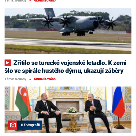
Téma: Nehody
Aktualizováno
■
Zřítilo se turecké vojenské letadlo. K zemi
šlo ve spirále hustého dýmu, ukazují záběry
Téma: Nehody
Aktualizováno
■
10 fotografií