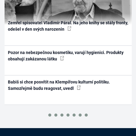
Zemřel spisovatel Vladimír Páral. Na jeho knihy se stály fronty,
odešel v den svých narozenin
Pozor na nebezpečnou kosmetiku, varují hygienici. Produkty
obsahují zakázanou látku
Babiš si chce posvítit na Klempířovu kulturní politiku.
Samozřejmě budu reagovat, uvedl