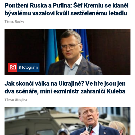
Ponížení Ruska a Putina: Šéf Kremlu se klaněl
bývalému vazalovi kvůli sestřelenému letadlu
Téma: Rusko
8 fotografií
Jak skončí válka na Ukrajině? Ve hře jsou jen
dva scénáře, míní exministr zahraničí Kuleba
Téma: Ukrajina