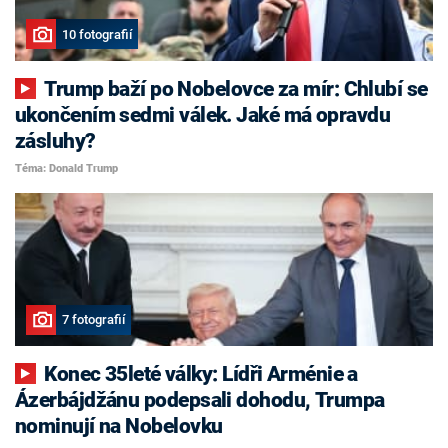
10 fotografií
Trump baží po Nobelovce za mír: Chlubí se
ukončením sedmi válek. Jaké má opravdu
zásluhy?
Téma: Donald Trump
7 fotografií
Konec 35leté války: Lídři Arménie a
Ázerbájdžánu podepsali dohodu, Trumpa
nominují na Nobelovku