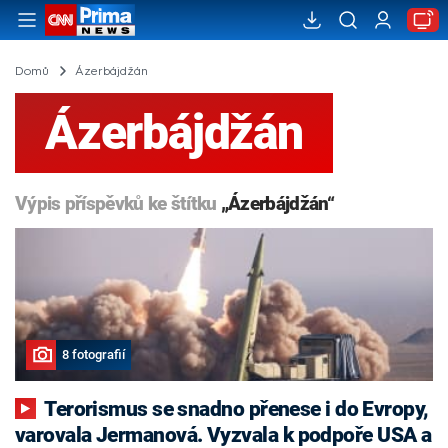
Domů
Ázerbájdžán
Ázerbájdžán
Výpis příspěvků ke štítku
„Ázerbájdžán“
8 fotografií
Terorismus se snadno přenese i do Evropy,
varovala Jermanová. Vyzvala k podpoře USA a