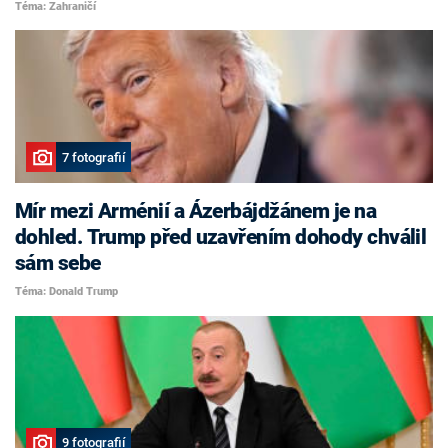
Téma: Zahraničí
7 fotografií
Mír mezi Arménií a Ázerbájdžánem je na
dohled. Trump před uzavřením dohody chválil
sám sebe
Téma: Donald Trump
9 fotografií