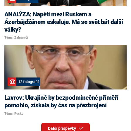
ANALÝZA: Napětí mezi Ruskem a
Ázerbájdžánem eskaluje. Má se svět bát další
války?
Téma: Zahraničí
12 fotografií
Lavrov: Ukrajině by bezpodmínečné příměří
pomohlo, získala by čas na přezbrojení
Téma: Rusko
Další příspěvky