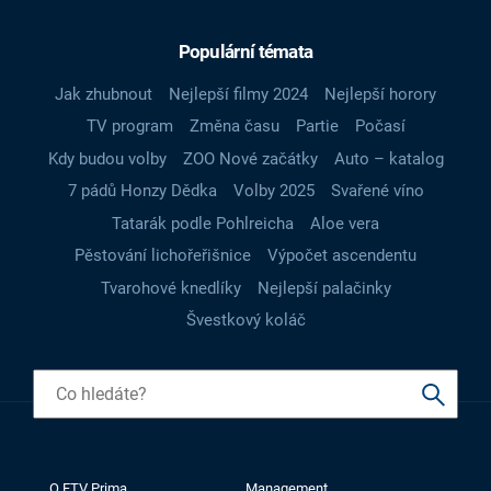
Populární témata
Jak zhubnout
Nejlepší filmy 2024
Nejlepší horory
TV program
Změna času
Partie
Počasí
Kdy budou volby
ZOO Nové začátky
Auto – katalog
7 pádů Honzy Dědka
Volby 2025
Svařené víno
Tatarák podle Pohlreicha
Aloe vera
Pěstování lichořeřišnice
Výpočet ascendentu
Tvarohové knedlíky
Nejlepší palačinky
Švestkový koláč
O FTV Prima
Management