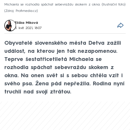
Michaela se rozhodla spáchat sebevraždu skokem z okna. (Ilustrační foto)
Zdroj: Profimedia.cz
Eliška Míková
3. kvě 2021, 18:07
Obyvatelé slovenského města Detva zažili
událost, na kterou jen tak nezapomenou.
Teprve šestatřicetiletá Michaela se
rozhodla spáchat sebevraždu skokem z
okna. Na onen svět si s sebou chtěla vzít i
svého psa. Žena pád nepřežila. Rodina nyní
truchlí nad svojí ztrátou.