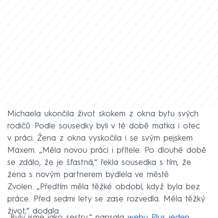
Michaela ukončila život skokem z okna bytu svých
rodičů. Podle sousedky byli v té době matka i otec
v práci. Žena z okna vyskočila i se svým pejskem
Maxem. „Měla novou práci i přítele. Po dlouhé době
se zdálo, že je šťastná,“ řekla sousedka s tím, že
žena s novým partnerem bydlela ve městě
Zvolen. „Předtím měla těžké období, když byla bez
práce. Před sedmi lety se zase rozvedla. Měla těžký
život,“ dodala.
„Byly jsme jako sestry,“ napsala
webu Plus jeden