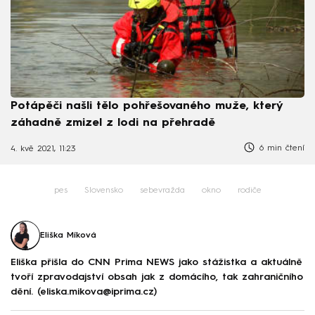
Potápěči našli tělo pohřešovaného muže, který
záhadně zmizel z lodi na přehradě
6 min čtení
4. kvě 2021, 11:23
pes
Slovensko
sebevražda
okno
rodiče
Eliška Míková
Eliška přišla do CNN Prima NEWS jako stážistka a aktuálně
tvoří zpravodajství obsah jak z domácího, tak zahraničního
dění. (eliska.mikova@iprima.cz)