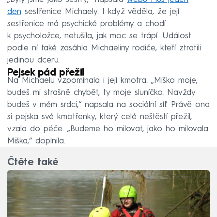
den
sestřenice Michaely. I když věděla, že její
sestřenice má psychické problémy a chodí
k psycholožce, netušila, jak moc se trápí. Událost
podle ní také zasáhla Michaeliny rodiče, kteří ztratili
jedinou dceru.
Pejsek pád přežil
Na Michaelu vzpomínala i její kmotra. „Miško moje,
budeš mi strašně chybět, ty moje sluníčko. Navždy
budeš v mém srdci,“ napsala na sociální síť. Právě ona
si pejska své kmotřenky, který celé neštěstí přežil,
vzala do péče. „Budeme ho milovat, jako ho milovala
Miška,“ doplnila.
Čtěte také