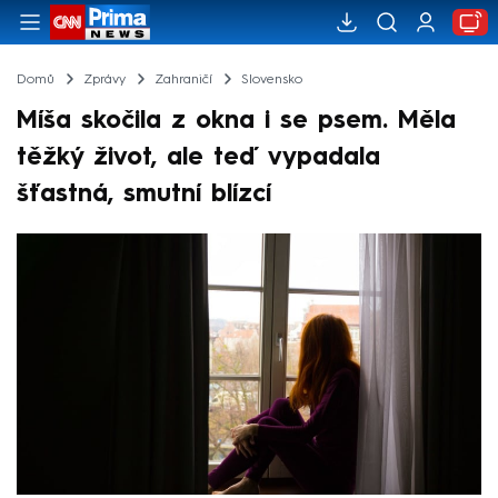
Domů
Zprávy
Zahraničí
Slovensko
Míša skočila z okna i se psem. Měla
těžký život, ale teď vypadala
šťastná, smutní blízcí