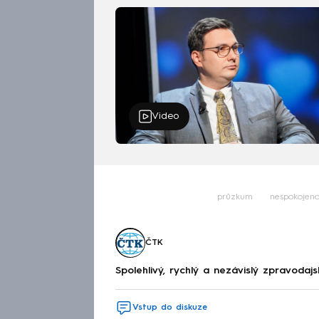
Video
průzkum
nespokojeno
ČTK
Spolehlivý, rychlý a nezávislý zpravodajs
Vstup do diskuze