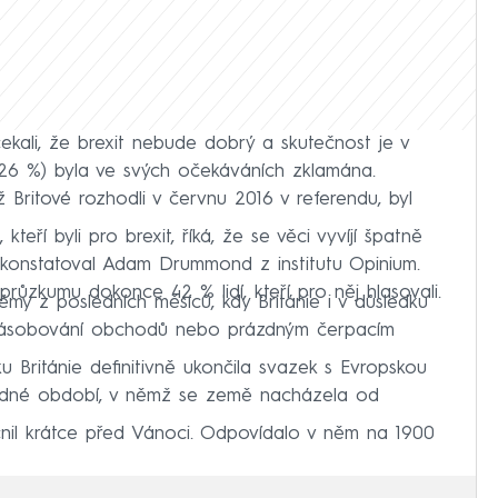
čekali, že brexit nebude dobrý a skutečnost je v
a (26 %) byla ve svých očekáváních zklamána.
ritové rozhodli v červnu 2016 v referendu, byl
teří byli pro brexit, říká, že se věci vyvíjí špatně
“ konstatoval Adam Drummond z institutu Opinium.
růzkumu dokonce 42 % lidí, kteří pro něj hlasovali.
my z posledních měsíců, kdy Británie i v důsledku
v zásobování obchodů nebo prázdným čerpacím
 Británie definitivně ukončila svazek s Evropskou
hodné období, v němž se země nacházela od
nil krátce před Vánoci. Odpovídalo v něm na 1900