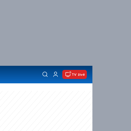
TV živě