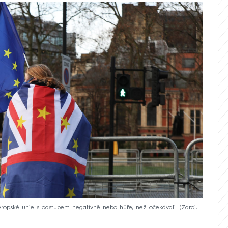
vropské unie s odstupem negativně nebo hůře, než očekávali.
Zdroj: