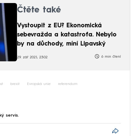
Čtěte také
Vystoupit z EU? Ekonomická
sebevražda a katastrofa. Nebylo
by na důchody, míní Lipavský
6 min čtení
29. zář 2021, 23:02
st
brexit
Evropská unie
referendum
ký servis.