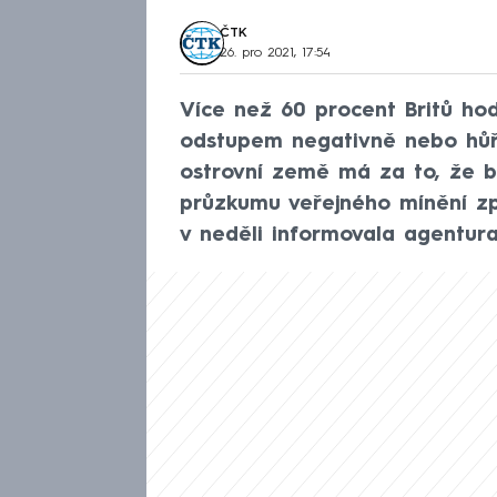
ČTK
26. pro 2021, 17:54
Více než 60 procent Britů hod
odstupem negativně nebo hůře
ostrovní země má za to, že bre
průzkumu veřejného mínění z
v neděli informovala agentur