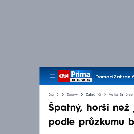
Domácí
Zahranič
Pořady
Domů
Zprávy
Zahraničí
Velká Británie
Špatný, horší než 
podle průzkumu br