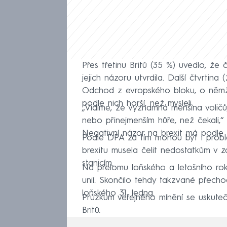
Přes třetinu Britů (35 %) uvedlo, že 
jejich názoru utvrdila. Další čtvrtin
Odchod z evropského bloku, o němž B
podle nich horší, než mysleli.
„Vidíme, že významná menšina voličů, k
nebo přinejmenším hůře, než čekali,
Negativní názor na brexit má podle p
Podle DPA za tím mohou být i problé
brexitu musela čelit nedostatkům 
stanicím.
Na přelomu loňského a letošního roku
unií. Skončilo tehdy takzvané přec
loňského 31. ledna.
Průzkum veřejného mínění se uskuteč
Britů.