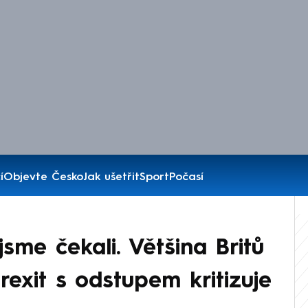
í
Objevte Česko
Jak ušetřit
Sport
Počasí
jsme čekali. Většina Britů
exit s odstupem kritizuje