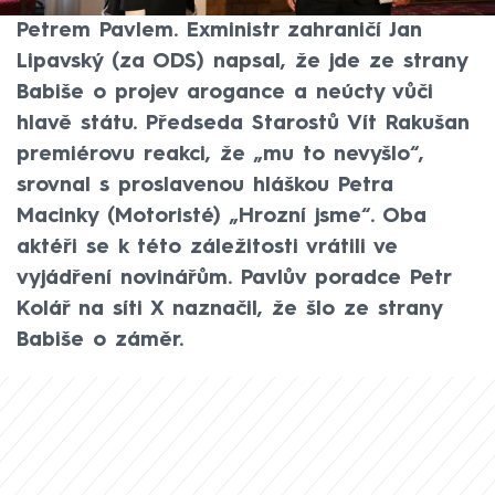
páteční ranní schůzku s prezidentem
Petrem Pavlem. Exministr zahraničí Jan
Lipavský (za ODS) napsal, že jde ze strany
Babiše o projev arogance a neúcty vůči
hlavě státu. Předseda Starostů Vít Rakušan
premiérovu reakci, že „mu to nevyšlo“,
srovnal s proslavenou hláškou Petra
Macinky (Motoristé) „Hrozní jsme“. Oba
aktéři se k této záležitosti vrátili ve
vyjádření novinářům. Pavlův poradce Petr
Kolář na síti X naznačil, že šlo ze strany
Babiše o záměr.