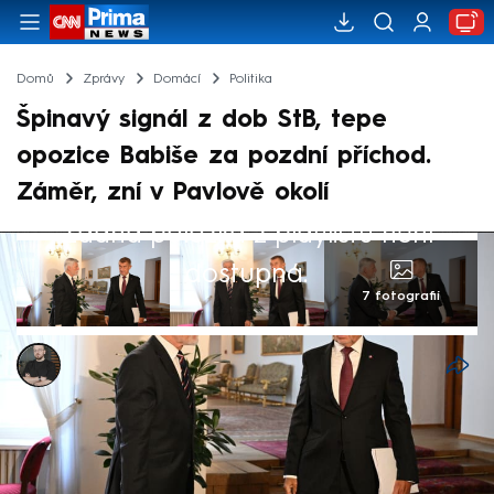
Domů
Zprávy
Domácí
Politika
Špinavý signál z dob StB, tepe
opozice Babiše za pozdní příchod.
Záměr, zní v Pavlově okolí
Žádná položka z playlistu není
dostupná.
7 fotografií
Marek Pausz
8. kvě 2026, 21:25
Opoziční politici tepou premiéra Andreje
Babiše (ANO) za jeho pozdní příchod na