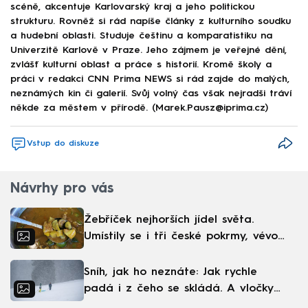
scéně, akcentuje Karlovarský kraj a jeho politickou
strukturu. Rovněž si rád napíše články z kulturního soudku
a hudební oblasti. Studuje češtinu a komparatistiku na
Univerzitě Karlově v Praze. Jeho zájmem je veřejné dění,
zvlášť kulturní oblast a práce s historií. Kromě školy a
práci v redakci CNN Prima NEWS si rád zajde do malých,
neznámých kin či galerií. Svůj volný čas však nejradši tráví
někde za městem v přírodě. (Marek.Pausz@iprima.cz)
Vstup do diskuze
Návrhy pro vás
Žebříček nejhorších jídel světa.
Umístily se i tři české pokrmy, vévodí
skandinávská kuchyně
Sníh, jak ho neznáte: Jak rychle
padá i z čeho se skládá. A vločky
nejsou bílé