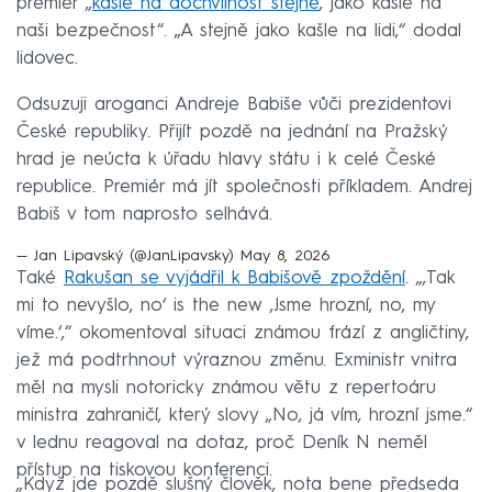
premiér „
kašle na dochvilnost stejně
, jako kašle na
naši bezpečnost“. „A stejně jako kašle na lidi,“ dodal
lidovec.
Odsuzuji aroganci Andreje Babiše vůči prezidentovi
České republiky. Přijít pozdě na jednání na Pražský
hrad je neúcta k úřadu hlavy státu i k celé České
republice. Premiér má jít společnosti příkladem. Andrej
Babiš v tom naprosto selhává.
— Jan Lipavský (@JanLipavsky)
May 8, 2026
Také
Rakušan se vyjádřil k Babišově zpoždění
. „‚Tak
mi to nevyšlo, no‘ is the new ‚Jsme hrozní, no, my
víme.‘,“ okomentoval situaci známou frází z angličtiny,
jež má podtrhnout výraznou změnu. Exministr vnitra
měl na mysli notoricky známou větu z repertoáru
ministra zahraničí, který slovy „No, já vím, hrozní jsme.“
v lednu reagoval na dotaz, proč Deník N neměl
přístup na tiskovou konferenci.
„Když jde pozdě slušný člověk, nota bene předseda