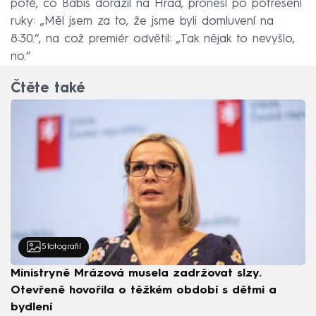
poté, co Babiš dorazil na Hrad, pronesl po potřesení
ruky: „Měl jsem za to, že jsme byli domluvení na
8:30.“, na což premiér odvětil: „Tak nějak to nevyšlo,
no.“
Čtěte také
5
fotografií
Ministryně Mrázová musela zadržovat slzy.
Otevřeně hovořila o těžkém období s dětmi a
bydlení