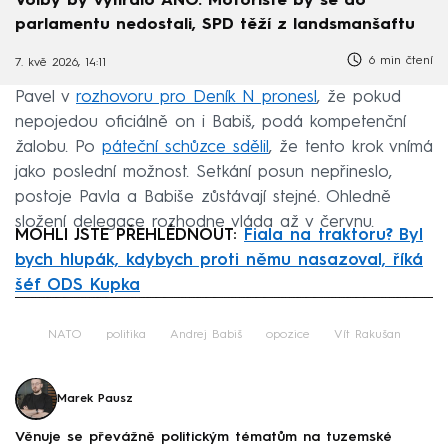
Volby by vyhrálo ANO. Motoristé by se do
parlamentu nedostali, SPD těží z landsmanšaftu
6 min čtení
7. kvě 2026, 14:11
Pavel v
rozhovoru pro Deník N pronesl
, že pokud
nepojedou oficiálně on i Babiš, podá kompetenční
žalobu. Po
páteční schůzce sdělil
, že tento krok vnímá
jako poslední možnost. Setkání posun nepřineslo,
postoje Pavla a Babiše zůstávají stejné. Ohledně
složení delegace rozhodne vláda až v červnu.
MOHLI JSTE PŘEHLÉDNOUT:
Fiala na traktoru? Byl
bych hlupák, kdybych proti němu nasazoval, říká
šéf ODS Kupka
Failed to fetch
NATO
politika
Andrej Babiš
opozice
Vít Rakušan
Marek Pausz
Věnuje se převážně politickým tématům na tuzemské