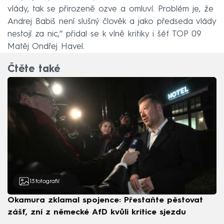
vlády, tak se přirozeně ozve a omluví. Problém je, že
Andrej Babiš není slušný člověk a jako předseda vlády
nestojí za nic,“ přidal se k vlně kritiky i šéf TOP 09
Matěj Ondřej Havel.
Čtěte také
13
fotografií
Okamura zklamal spojence: Přestaňte pěstovat
zášť, zní z německé AfD kvůli kritice sjezdu