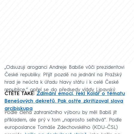
„Odsuzuji aroganci Andreje Babiše vůči prezidentovi
České republiky. Přijít pozdě na jednání na Pražský
hrad je neúcta k úřadu hlavy státu i k celé České
republice,“ opřel se do předsedy vlády Lipavský.
ČTĚTE TAKÉ:
Ždímání emocí, řekl Kolář o tématu
Benešových dekretů. Pak ostře zkritizoval slova
arcibiskupa
Podle člena zahraničního výboru by měl Babiš jít
příkladem, ale prý v tom „naprosto selhává“. Podle
europoslance Tomáše Zdechovského (KDU-ČSL)