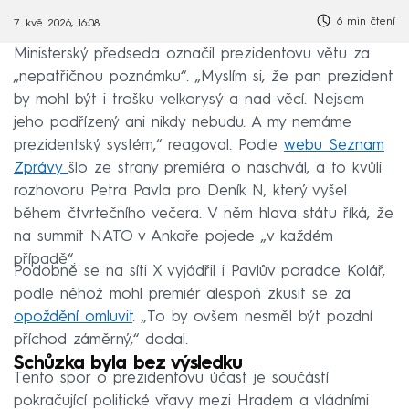
6 min čtení
7. kvě 2026, 16:08
Ministerský předseda označil prezidentovu větu za
„nepatřičnou poznámku“. „Myslím si, že pan prezident
by mohl být i trošku velkorysý a nad věcí. Nejsem
jeho podřízený ani nikdy nebudu. A my nemáme
prezidentský systém,“ reagoval. Podle
webu Seznam
Zprávy
šlo ze strany premiéra o naschvál, a to kvůli
rozhovoru Petra Pavla pro Deník N, který vyšel
během čtvrtečního večera. V něm hlava státu říká, že
na summit NATO v Ankaře pojede „v každém
případě“.
Podobně se na síti X vyjádřil i Pavlův poradce Kolář,
podle něhož mohl premiér alespoň zkusit se za
opoždění omluvit
. „To by ovšem nesměl být pozdní
příchod záměrný,“ dodal.
Schůzka byla bez výsledku
Tento spor o prezidentovu účast je součástí
pokračující politické vřavy mezi Hradem a vládními