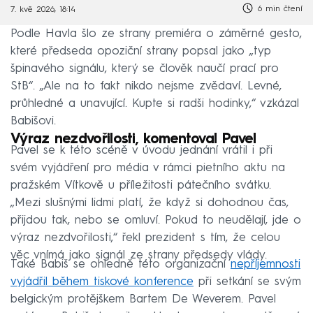
6 min čtení
7. kvě 2026, 18:14
Podle Havla šlo ze strany premiéra o záměrné gesto,
které předseda opoziční strany popsal jako „typ
špinavého signálu, který se člověk naučí prací pro
StB“. „Ale na to fakt nikdo nejsme zvědaví. Levné,
průhledné a unavující. Kupte si radši hodinky,“ vzkázal
Babišovi.
Výraz nezdvořilosti, komentoval Pavel
Pavel se k této scéně v úvodu jednání vrátil i při
svém vyjádření pro média v rámci pietního aktu na
pražském Vítkově u příležitosti pátečního svátku.
„Mezi slušnými lidmi platí, že když si dohodnou čas,
přijdou tak, nebo se omluví. Pokud to neudělají, jde o
výraz nezdvořilosti,“ řekl prezident s tím, že celou
věc vnímá jako signál ze strany předsedy vlády.
Také Babiš se ohledně této organizační
nepříjemnosti
vyjádřil během tiskové konference
při setkání se svým
belgickým protějškem Bartem De Weverem. Pavel