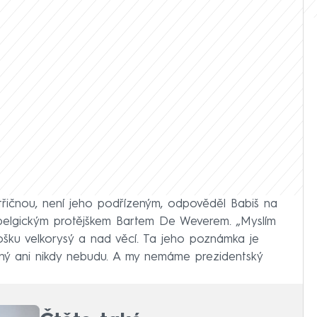
atřičnou, není jeho podřízeným, odpověděl Babiš na
belgickým protějškem Bartem De Weverem. „Myslím
rošku velkorysý a nad věcí. Ta jeho poznámka je
ený ani nikdy nebudu. A my nemáme prezidentský