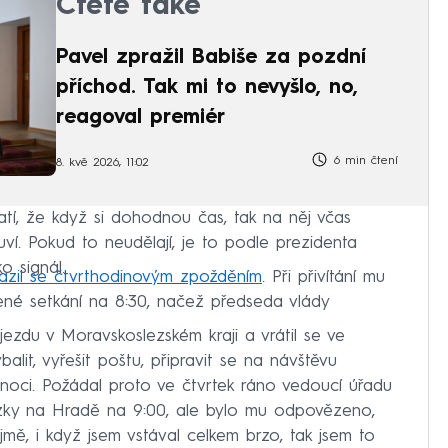
Čtěte také
Pavel zpražil Babiše za pozdní
příchod. Tak mi to nevyšlo, no,
reagoval premiér
6 min čtení
8. kvě 2026, 11:02
latí, že když si dohodnou čas, tak na něj včas
ví. Pokud to neudělají, je to podle prezidenta
o signál.
razil se čtvrthodinovým zpožděním
. Při přivítání mu
ené setkání na 8:30, načež předseda vlády
jezdu v Moravskoslezském kraji a vrátil se ve
balit, vyřešit poštu, připravit se na návštěvu
lnoci. Požádal proto ve čtvrtek ráno vedoucí úřadu
zky na Hradě na 9:00, ale bylo mu odpovězeno,
mě, i když jsem vstával celkem brzo, tak jsem to