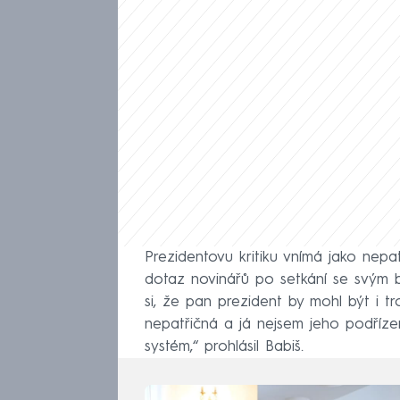
Prezidentovu kritiku vnímá jako nep
dotaz novinářů po setkání se svým 
si, že pan prezident by mohl být i t
nepatřičná a já nejsem jeho podříz
systém,“ prohlásil Babiš.