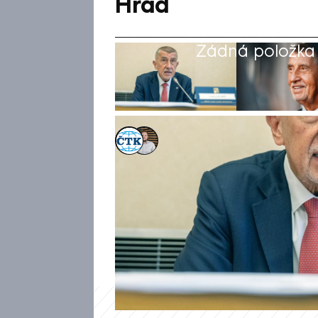
Hrad
Žádná položka z
ČTK
,
Ladislav Šustr
8. kvě 2026, 14:16
Premiér Andrej Babiš (ANO) se
Pavla za premiérův pozdní př
nad věcí, nejsem jeho podříze
žádal o posunutí schůzky, al
vyhověno.