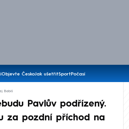
í
Objevte Česko
Jak ušetřit
Sport
Počasí
ej Babiš
budu Pavlův podřízený.
ku za pozdní příchod na