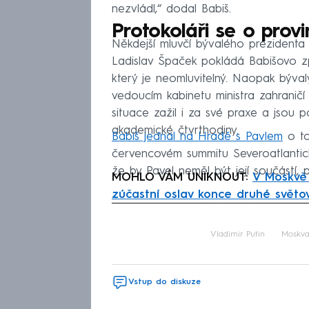
nezvládl,“ dodal Babiš.
Protokoláři se o prov
Někdejší mluvčí bývalého prezidenta
Ladislav Špaček pokládá Babišovo zp
který je neomluvitelný. Naopak bývalý
vedoucím kabinetu ministra zahraničí 
situace zažil i za své praxe a jsou 
akademické čtvrthodiny.
Babiš jednal na Hradě s Pavlem
o to
červencovém summitu Severoatlantické
že by Pavel neměl být její součástí, 
MOHLO VÁM UNIKNOUT:
V Moskvě 
zúčastní oslav konce druhé světo
Fa
Vladimir Putin
Moskv
Vstup do diskuze