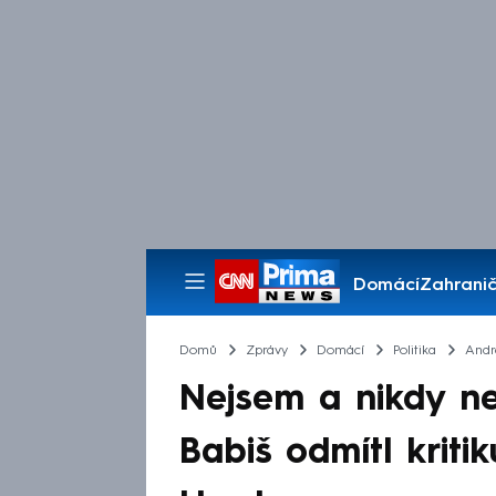
Domácí
Zahranič
Pořady
Domů
Zprávy
Domácí
Politika
Andr
Nejsem a nikdy ne
Babiš odmítl kriti