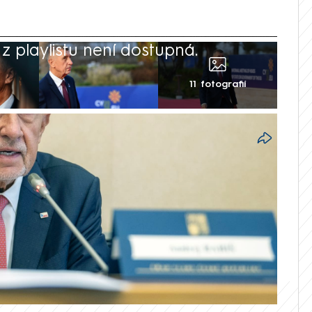
 playlistu není dostupná.
11 fotografií
 ohradil proti kritice prezidenta Petra
íchod na schůzku na Hradě. Mohl by být
ný a nikdy nebudu, řekl. Podle svých slov
e nebylo mu ze strany Pražského hradu