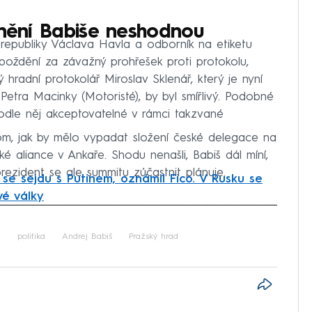
inění Babiše neshodnou
 republiky Václava Havla a odborník na etiketu
oždění za závažný prohřešek proti protokolu,
 hradní protokolář Miroslav Sklenář, který je nyní
Petra Macinky (Motoristé), by byl smířlivý. Podobné
podle něj akceptovatelné v rámci takzvané
m, jak by mělo vypadat složení české delegace na
 aliance v Ankaře. Shodu nenašli, Babiš dál míní,
prezident se ale summitu zúčastnit plánuje.
se sejdu s Putinem, oznámil Fico. V Rusku se
vé války
iled to fetch
a
politika
Andrej Babiš
Pražský hrad