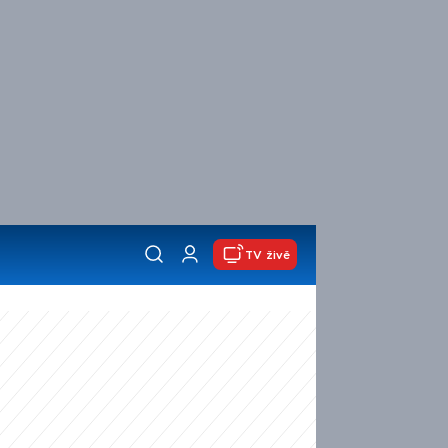
TV živě