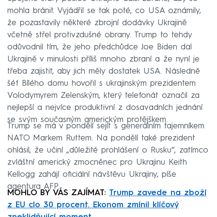
mohla bránit. Vyjádřil se tak poté, co USA oznámily,
že pozastavily některé zbrojní dodávky Ukrajině
včetně střel protivzdušné obrany. Trump to tehdy
odůvodnil tím, že jeho předchůdce Joe Biden dal
Ukrajině v minulosti příliš mnoho zbraní a že nyní je
třeba zajistit, aby jich měly dostatek USA. Následně
šéf Bílého domu hovořil s ukrajinským prezidentem
Volodymyrem Zelenským, který telefonát označil za
nejlepší a nejvíce produktivní z dosavadních jednání
se svým současným americkým protějškem.
Trump se má v pondělí sejít s generálním tajemníkem
NATO Markem Ruttem. Na pondělí také prezident
ohlásil, že učiní „důležité prohlášení o Rusku“, zatímco
zvláštní americký zmocněnec pro Ukrajinu Keith
Kellogg zahájí oficiální návštěvu Ukrajiny, píše
agentura AFP.
MOHLO BY VÁS ZAJÍMAT:
Trump zavede na zboží
z EU clo 30 procent. Ekonom zmínil klíčový