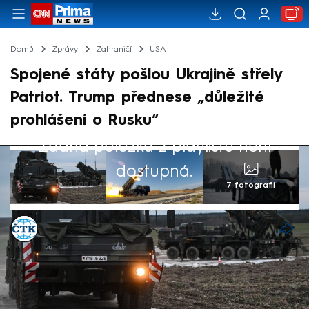
Domů
Zprávy
Zahraničí
USA
Spojené státy pošlou Ukrajině střely
Patriot. Trump přednese „důležité
prohlášení o Rusku“
Žádná položka z playlistu není
dostupná.
7 fotografií
ČTK
14. čvc 2025, 06:25
Spojené státy pošlou Ukrajině střely
systémů protivzdušné obrany Patriot, ale