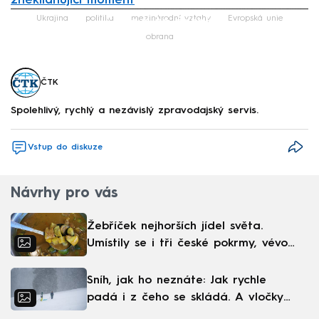
zneklidňující moment
Failed to fetch
Ukrajina
politika
mezinárodní vztahy
Evropská unie
obrana
ČTK
Spolehlivý, rychlý a nezávislý zpravodajský servis.
Vstup do diskuze
Návrhy pro vás
Žebříček nejhorších jídel světa.
Umístily se i tři české pokrmy, vévodí
skandinávská kuchyně
Sníh, jak ho neznáte: Jak rychle
padá i z čeho se skládá. A vločky
nejsou bílé