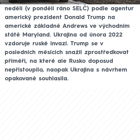
Evropská unie (EU) za ně zaplatí, řekl v
neděli (v pondělí ráno SELČ) podle agentur
americký prezident Donald Trump na
americké základně Andrews ve východním
státě Maryland. Ukrajina od února 2022
vzdoruje ruské invazi. Trump se v
posledních měsících snažil zprostředkovat
příměří, na které ale Rusko doposud
nepřistoupilo, naopak Ukrajina s návrhem
opakovaně souhlasila.