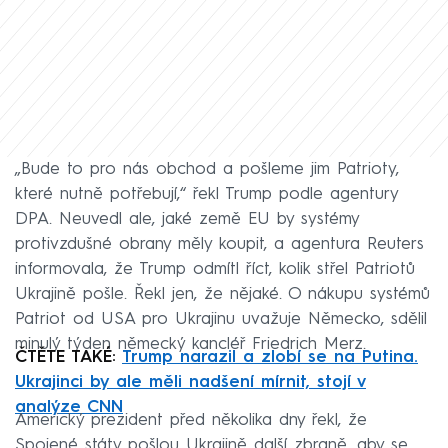
„Bude to pro nás obchod a pošleme jim Patrioty,
které nutně potřebují,“ řekl Trump podle agentury
DPA. Neuvedl ale, jaké země EU by systémy
protivzdušné obrany měly koupit, a agentura Reuters
informovala, že Trump odmítl říct, kolik střel Patriotů
Ukrajině pošle. Řekl jen, že nějaké. O nákupu systémů
Patriot od USA pro Ukrajinu uvažuje Německo, sdělil
minulý týden německý kancléř Friedrich Merz.
ČTĚTE TAKÉ:
Trump narazil a zlobí se na Putina.
Ukrajinci by ale měli nadšení mírnit, stojí v
analýze CNN
Americký prezident před několika dny řekl, že
Spojené státy pošlou Ukrajině další zbraně, aby se