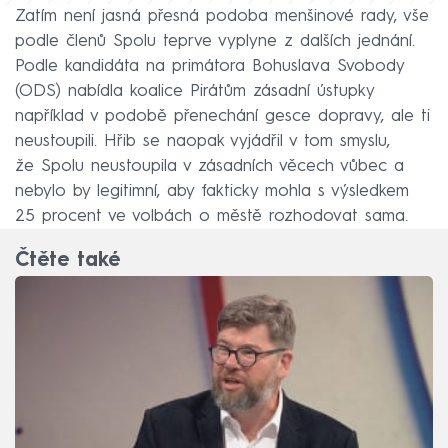
Zatím není jasná přesná podoba menšinové rady, vše
podle členů Spolu teprve vyplyne z dalších jednání.
Podle kandidáta na primátora Bohuslava Svobody
(ODS) nabídla koalice Pirátům zásadní ústupky
například v podobě přenechání gesce dopravy, ale ti
neustoupili. Hřib se naopak vyjádřil v tom smyslu,
že Spolu neustoupila v zásadních věcech vůbec a
nebylo by legitimní, aby fakticky mohla s výsledkem
25 procent ve volbách o městě rozhodovat sama.
Čtěte také