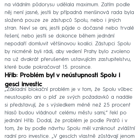
na vládním půdorysu udělala maximum. Zatím podle
něj není jasné, jestli by případná menšinová rada byla
složená pouze ze zástupců Spolu, nebo i jiných
stran. Neví se ani, jestli půjde o dočasné nebo trvalé
řešení, nebo jestli se dokonce během jednání
nepodaří domluvit většinovou koalici. Zástupci Spolu
by nicméně byli rádi, aby vedení Prahy bylo zvoleno
na už dvakrát přerušeném ustavujícím zastupitelstvu,
které bude pokračovat 15. prosince.
Hřib: Problém byl v neústupnosti Spolu i
gesci investic
„Základní blokační problém je v tom, že Spolu vůbec
neustoupilo ani o píď ze svých požadavků a nadále
si představují, že s výsledkem méně než 25 procent
hlasů budou vládnout celému městu sami,“ řekl po
jednání Hřib. Dodal, že problém je podle Pirátů i v
tom, že by podle návrhu Spolu měl vzniknout zvláštní
radní pro investice. „V gescích vlastně zůstávají jenom