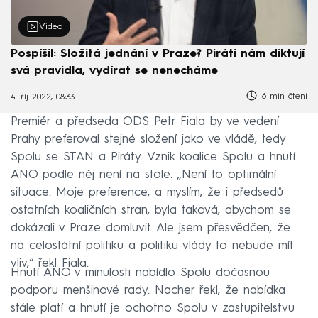
Video
Pospíšil: Složitá jednání v Praze? Piráti nám diktují
svá pravidla, vydírat se nenecháme
6 min čtení
4. říj 2022, 08:33
Premiér a předseda ODS Petr Fiala by ve vedení
Prahy preferoval stejné složení jako ve vládě, tedy
Spolu se STAN a Piráty. Vznik koalice Spolu a hnutí
ANO podle něj není na stole. „Není to optimální
situace. Moje preference, a myslím, že i předsedů
ostatních koaličních stran, byla taková, abychom se
dokázali v Praze domluvit. Ale jsem přesvědčen, že
na celostátní politiku a politiku vlády to nebude mít
vliv,“ řekl Fiala.
Hnutí ANO v minulosti nabídlo Spolu dočasnou
podporu menšinové rady. Nacher řekl, že nabídka
stále platí a hnutí je ochotno Spolu v zastupitelstvu