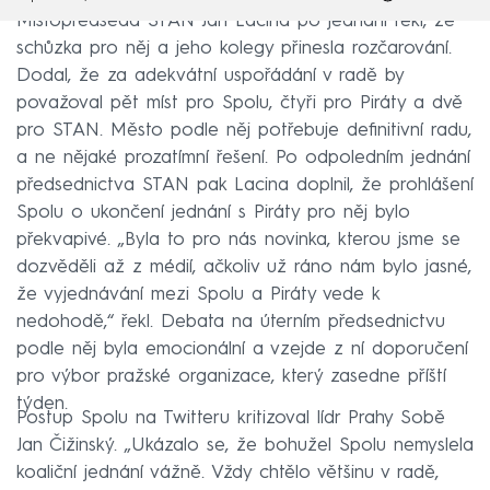
Místopředseda STAN Jan Lacina po jednání řekl, že
schůzka pro něj a jeho kolegy přinesla rozčarování.
Dodal, že za adekvátní uspořádání v radě by
považoval pět míst pro Spolu, čtyři pro Piráty a dvě
pro STAN. Město podle něj potřebuje definitivní radu,
a ne nějaké prozatímní řešení. Po odpoledním jednání
předsednictva STAN pak Lacina doplnil, že prohlášení
Spolu o ukončení jednání s Piráty pro něj bylo
překvapivé. „Byla to pro nás novinka, kterou jsme se
dozvěděli až z médií, ačkoliv už ráno nám bylo jasné,
že vyjednávání mezi Spolu a Piráty vede k
nedohodě,“ řekl. Debata na úterním předsednictvu
podle něj byla emocionální a vzejde z ní doporučení
pro výbor pražské organizace, který zasedne příští
týden.
Postup Spolu na Twitteru kritizoval lídr Prahy Sobě
Jan Čižinský. „Ukázalo se, že bohužel Spolu nemyslela
koaliční jednání vážně. Vždy chtělo většinu v radě,