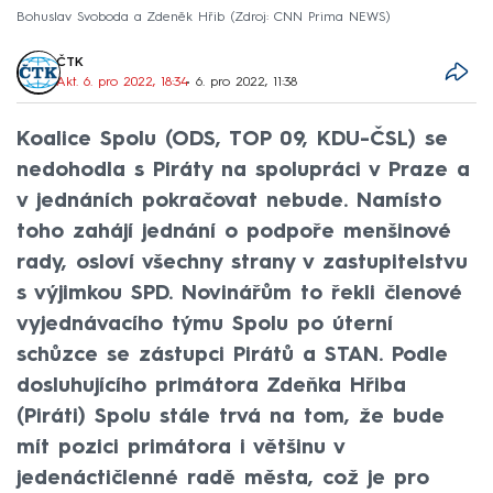
Bohuslav Svoboda a Zdeněk Hřib
Zdroj: CNN Prima NEWS
ČTK
Akt. 6. pro 2022, 18:34
• 6. pro 2022, 11:38
Koalice Spolu (ODS, TOP 09, KDU-ČSL) se
nedohodla s Piráty na spolupráci v Praze a
v jednáních pokračovat nebude. Namísto
toho zahájí jednání o podpoře menšinové
rady, osloví všechny strany v zastupitelstvu
s výjimkou SPD. Novinářům to řekli členové
vyjednávacího týmu Spolu po úterní
schůzce se zástupci Pirátů a STAN. Podle
dosluhujícího primátora Zdeňka Hřiba
(Piráti) Spolu stále trvá na tom, že bude
mít pozici primátora i většinu v
jedenáctičlenné radě města, což je pro