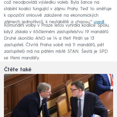
což neodpovídá výsledku voleb. Byla šance na
stabilní koalici fungující v zájmu Prahy. Teď to směřuje
k opoziční smlouvě založené na ekonomických
zájmech jednotlivců, k nestabilitě a chaosu,“
uvedl
.
Komunální volby v Praze letos vyhrála koalice Spolu,
když získala v 65členném zastupitelstvu 19 mandátů.
Druhé skončilo ANO se 14 a třetí Piráti se 13
zastupiteli. Čtvrtá Praha sobě má 11 mandátů, pět
zastupitelů má na pátém místě STAN. Šestá je SPD
se třemi mandáty.
Čtěte také