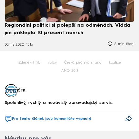
Regionální politici si polepší na odměnách. Vláda
jim přiklepla 10 procent navrch
6 min čtení
30. lis 2022, 15:16
Zdeněk Hřib
volby
Česká pirátská strana
koalice
ANO 2011
ČTK
Spolehlivý, rychlý a nezávislý zpravodajský servis.
Pro tento článek jsou komentáře vypnuté