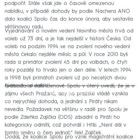
podpořit. Stále však jde o časově omezenou
nabídku, v případě dohody by podle Nachera ANO
dalo koalici Spolu čas do konce února, aby sestavila
většinovou radu.
Vyjednávání o novém vedení hlavního města trvá od
voleb už 73 dní, a je tak nejdelší v historii Česka. Od
voleb na podzim 1994 se na zvolení nového vedení
města čekalo nejdéle měsíc a půl. V roce 2010 byli
rada a primátor zvolení 45 dní po volbách, o čtyři
roky později to trvalo jen o den déle. V letech 1994
a 1998 byli primátoři zvoleni už po necelých dvou
týdnech od voleb.
Svoboda a další členové Spolu v úterý uvedli, že je v
Failed to fetch
zájmu všech Pražanů, aby na pražské vládě vznikla
co nejrychleji dohoda, a jednání s Piráty nikam
nevedla. Požadavek na většinu v radě pro Spolu je
podle Zdeňka Zajíčka (ODS) zásadní a Piráti ho
kategoricky odmítli, což potvrdil i Hřib. „Není dál v
tomto směru o čem jednat,“ řekl Zajíček.
Dodal, že koalice Spolu pro vznik magistrátní koalice