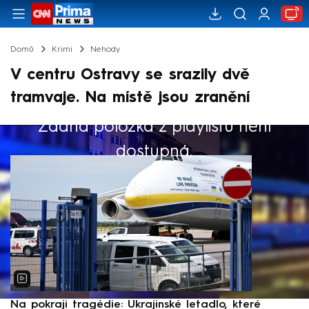
Domů
Krimi
Nehody
V centru Ostravy se srazily dvě
tramvaje. Na místě jsou zranění
Žádná položka z playlistu není
Výběr redakce
dostupná.
Na pokraji tragédie: Ukrajinské letadlo, které
P