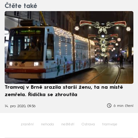
Čtěte také
Tramvaj v Brně srazila starší ženu, ta na místě
zemřela. Řidička se zhroutila
6 min čtení
14. pro 2020, 09:36
zranění
nehoda
neštěstí
Ostrava
tramvaje