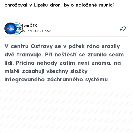
ohrožoval v Lipsku dron, bylo naložené municí
e
tom
,
ČTK
15. led 2021, 07:59
V centru Ostravy se v pátek ráno srazily
dvě tramvaje. Při neštěstí se zranilo sedm
lidí. Příčina nehody zatím není známa, na
místě zasahují všechny složky
integrovaného záchranného systému.