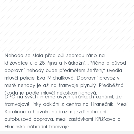
Nehoda se stala před půl sedmou ráno na
křižovatce ulic 28. října a Nádražní. „Příčina a důvod
dopravní nehody bude předmětem šetření,“ uvedla
mluvčí policie Eva Michalíková. Dopravní provoz v
místě nehody je až na tramvaje plynulý. Předběžná
škoda je podle mluvčí několikamilionová.
DPO na svých internetových stránkách oznámil, že
tramvajové linky odklání z centra na Hranečník. Mezi
Karolinou a hlavním nádražím jezdí náhradní
autobusová doprava, mezi zastávkami Křižíkova a
Hlučínská náhradní tramvaje.