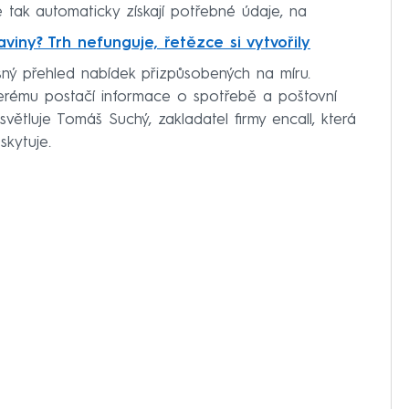
 tak automaticky získají potřebné údaje, na
viny? Trh nefunguje, řetězce si vytvořily
sný přehled nabídek přizpůsobených na míru.
kterému postačí informace o spotřebě a poštovní
větluje Tomáš Suchý, zakladatel firmy encall, která
kytuje.