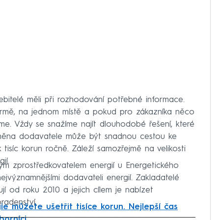
řebitelé měli při rozhodování potřebné informace.
ormě, na jednom místě a pokud pro zákazníka něco
e. Vždy se snažíme najít dlouhodobé řešení, které
 změna dodavatele může být snadnou cestou ke
tisíc korun ročně. Záleží samozřejmě na velikosti
ií.
vaným zprostředkovatelem energií u Energetického
ejvýznamnějšími dodavateli energií. Zakladatelé
jí od roku 2010 a jejich cílem je nabízet
radenství.
e můžete ušetřit tisíce korun. Nejlepší čas
borníci