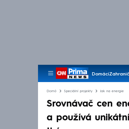
Domácí
Zahranič
Pořady
Domů
Speciální projekty
Jak na energie
Srovnávač cen ene
a používá unikátní