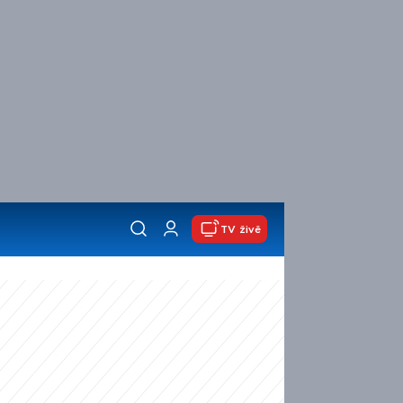
TV živě