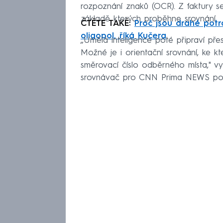
rozpoznání znaků (OCR). Z faktury se
základě kterých proběhne srovnání.
ČTĚTE TAKÉ:
Proč jsou drahé potra
oligopol, říká Kučera
„Umělá inteligence poté připraví pře
Možné je i orientační srovnání, ke 
směrovací číslo odběrného místa," vys
srovnávač pro CNN Prima NEWS pos