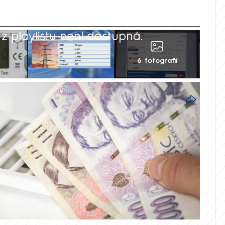
 playlistu není dostupná.
6 fotografií
tní srovnávač cen energií. Ten díky
ákům a čtenářům zpravodajství objevit
 plyn. Na zálohách můžete díky němu