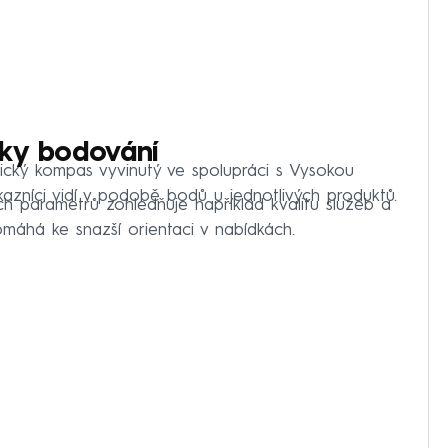
íky bodování
ický kompas vyvinutý ve spolupráci s Vysokou
azníci vidí v podobě bodů u jednotlivých produktů.
 parametrů zohledňuje například kvalitu služeb a
omáhá ke snazší orientaci v nabídkách.