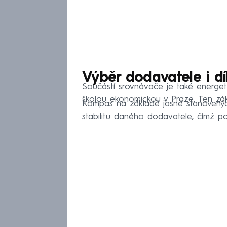
Výběr dodavatele i d
Součástí srovnávače je také energet
školou ekonomickou v Praze. Ten zák
Kompas na základě jasně stanovených
stabilitu daného dodavatele, čímž p