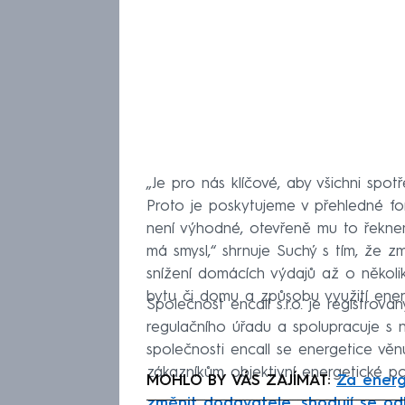
„Je pro nás klíčové, aby všichni spot
Proto je poskytujeme v přehledné f
není výhodné, otevřeně mu to řeknem
má smysl,“ shrnuje Suchý s tím, že
snížení domácích výdajů až o několik 
bytu či domu a způsobu využití energ
Společnost encall s.r.o. je registro
regulačního úřadu a spolupracuje s n
společnosti encall se energetice věnu
zákazníkům objektivní energetické po
MOHLO BY VÁS ZAJÍMAT:
Za energi
změnit dodavatele, shodují se od