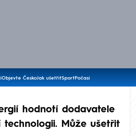
í
Objevte Česko
Jak ušetřit
Sport
Počasí
rgií hodnotí dodavatele
 technologii. Může ušetřit