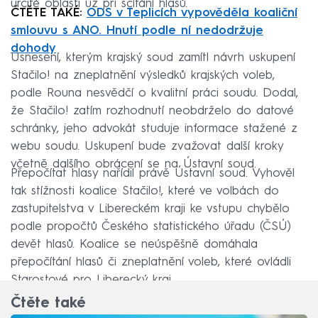
určité oblasti už při sčítání hlasů.
ČTĚTE TAKÉ:
ODS v Teplicích vypověděla koaliční
smlouvu s ANO. Hnutí podle ní nedodržuje
dohody
Usnesení, kterým krajský soud zamítl návrh uskupení
Stačilo! na zneplatnění výsledků krajských voleb,
podle Rouna nesvědčí o kvalitní práci soudu. Dodal,
že Stačilo! zatím rozhodnutí neobdrželo do datové
schránky, jeho advokát studuje informace stažené z
webu soudu. Uskupení bude zvažovat další kroky
včetně dalšího obrácení se na Ústavní soud.
Přepočítat hlasy nařídil právě Ústavní soud. Vyhověl
tak stížnosti koalice Stačilo!, které ve volbách do
zastupitelstva v Libereckém kraji ke vstupu chybělo
podle propočtů Českého statistického úřadu (ČSÚ)
devět hlasů. Koalice se neúspěšně domáhala
přepočítání hlasů či zneplatnění voleb, které ovládli
Starostové pro Liberecký kraj.
Čtěte také