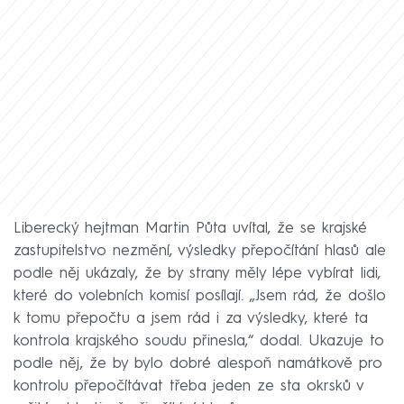
Liberecký hejtman Martin Půta uvítal, že se krajské
zastupitelstvo nezmění, výsledky přepočítání hlasů ale
podle něj ukázaly, že by strany měly lépe vybírat lidi,
které do volebních komisí posílají. „Jsem rád, že došlo
k tomu přepočtu a jsem rád i za výsledky, které ta
kontrola krajského soudu přinesla,“ dodal. Ukazuje to
podle něj, že by bylo dobré alespoň namátkově pro
kontrolu přepočítávat třeba jeden ze sta okrsků v