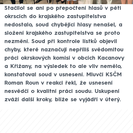
kraji, vyplývá z informací na webu soudu.
Stačilo! se ani po přepočtení hlasů v pěti
okrscích do krajského zastupitelstva
nedostalo, soud chybějící hlasy nenašel, a
složení krajského zastupitelstva se proto
nezmění. Soud při kontrole lístků objevil
chyby, které naznačují nepříliš svědomitou
práci okrskových komisí v obcích Kacanovy
a Křižany, na výsledek to ale vliv nemělo,
konstatoval soud v usnesení. Mluvčí KSČM
Roman Roun v reakci řekl, že usnesení
nesvědčí o kvalitní práci soudu. Uskupení
zváží další kroky, blíže se vyjádří v úterý.