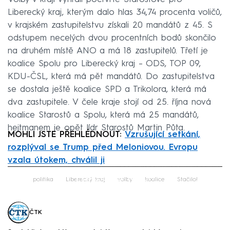
Liberecký kraj, kterým dalo hlas 34,74 procenta voličů,
v krajském zastupitelstvu získali 20 mandátů z 45. S
odstupem necelých dvou procentních bodů skončilo
na druhém místě ANO a má 18 zastupitelů. Třetí je
koalice Spolu pro Liberecký kraj –⁠⁠⁠⁠⁠⁠ ODS, TOP 09,
KDU-ČSL, která má pět mandátů. Do zastupitelstva
se dostala ještě koalice SPD a Trikolora, která má
dva zastupitele. V čele kraje stojí od 25. října nová
koalice Starostů a Spolu, která má 25 mandátů,
hejtmanem je opět lídr Starostů Martin Půta.
MOHLI JSTE PŘEHLÉDNOUT:
Vzrušující setkání,
rozplýval se Trump před Meloniovou. Evropu
vzala útokem, chválil ji
Failed to fetch
politika
Liberecký kraj
volby
koalice
Stačilo!
ČTK