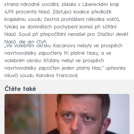
strana národně sociální, získala v Libereckém kraji
4,99 procenta hlasů. Zástupci koalice předložili
krajskému soudu čestná prohlášení několika voličů,
týkala se domnělých pochybení komisí při sčítání
hlasů. Soud při přepočítání nenašel pro Stačilo! devět
hlasů, ale jen čtyři.
„Ve volebním okrsku Kacanovy nebyly ve prospěch
navrhovatelky započteny tři platné hlasy, a ve
volebním okrsku Křižany nebyl ve prospěch
navrhovatelky započten jeden platný hlas,“ upřesnila
mluvčí soudu Karolina Francová.
Čtěte také