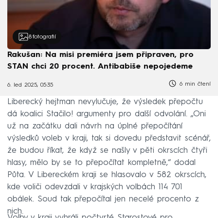
8
fotografií
Rakušan: Na misi premiéra jsem připraven, pro
STAN chci 20 procent. Antibabiše nepojedeme
6 min čtení
6. led 2025, 05:35
Liberecký hejtman nevylučuje, že výsledek přepočtu
dá koalici Stačilo! argumenty pro další odvolání. „Oni
už na začátku dali návrh na úplné přepočítání
výsledků voleb v kraji, tak si dovedu představit scénář,
že budou říkat, že když se našly v pěti okrscích čtyři
hlasy, mělo by se to přepočítat kompletně,“ dodal
Půta. V Libereckém kraji se hlasovalo v 582 okrscích,
kde voliči odevzdali v krajských volbách 114 701
obálek. Soud tak přepočítal jen necelé procento z
nich.
Volby v kraji vyhráli počtvrté Starostové pro