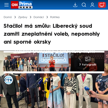
Domů
Zprávy
Domácí
Politika
Stačilo! má smůlu: Liberecký soud
zamítl zneplatnění voleb, nepomohly
ani sporné okrsky
Žádná položka z playlistu není
dostupná.
7 fotografií
ČTK
Akt. 6. led 2025, 18:39
• 6. led 2025, 18:07
Liberecký soud znovu zamítl návrh koalice
Stačilo! na zneplatnění voleb v Libereckém