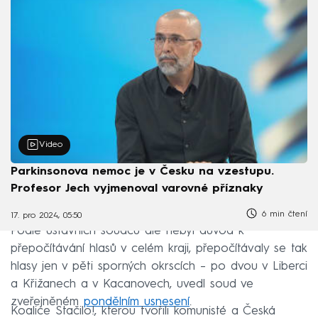
Video
Parkinsonova nemoc je v Česku na vzestupu.
Profesor Jech vyjmenoval varovné příznaky
6 min čtení
17. pro 2024, 05:50
Podle ústavních soudců ale nebyl důvod k
přepočítávání hlasů v celém kraji, přepočítávaly se tak
hlasy jen v pěti sporných okrscích – po dvou v Liberci
a Křižanech a v Kacanovech, uvedl soud ve
zveřejněném
pondělním usnesení
.
Koalice Stačilo!, kterou tvořili komunisté a Česká