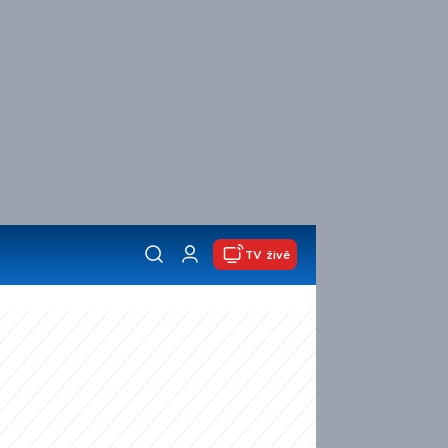
TV živě