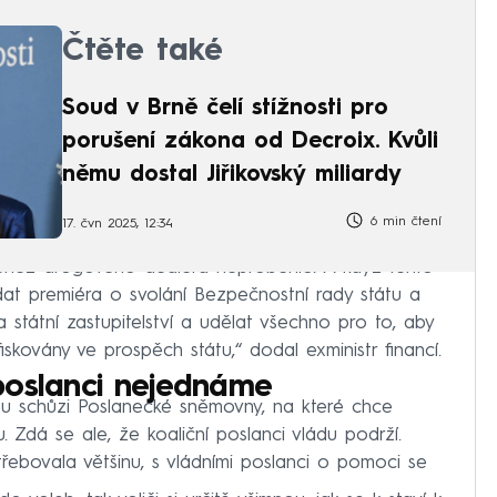
Čtěte také
Soud v Brně čelí stížnosti pro
porušení zákona od Decroix. Kvůli
němu dostal Jiřikovský miliardy
6 min čtení
17. čvn 2025, 12:34
peněz drogového dealera neproběhlo. A když tento
dat premiéra o svolání Bezpečnostní rady státu a
a státní zastupitelství a udělat všechno pro to, aby
skovány ve prospěch státu,“ dodal exministr financí.
poslanci nejednáme
u schůzi Poslanecké sněmovny, na které chce
u. Zdá se ale, že koaliční poslanci vládu podrží.
řebovala většinu, s vládními poslanci o pomoci se