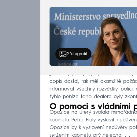
9
fotografií
„Bez něj (Stanjury) by žádné praní 
dopis dostal, tak měl okamžitě požá
informovat všechny rozvědky, policii 
tyhle peníze toho dealera byly zkonfi
O pomoci s vládními 
Opozice na úterý svolala mimořádno
kabinetu Petra Fialy vyslovit nedůvěr
Opozice by k vyslovení nedůvěry pot
svržením kabinetu prý nejedná.