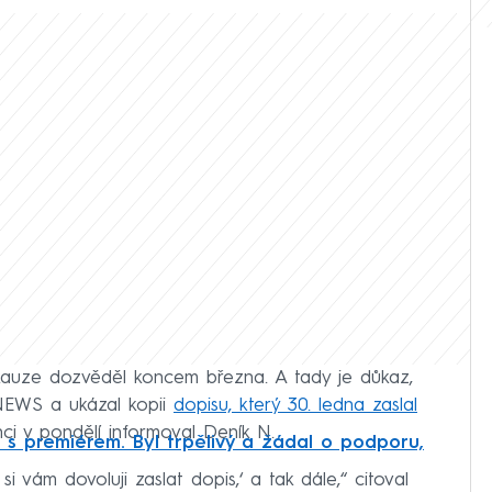
é kauze dozvěděl koncem března. A tady je důkaz,
NEWS a ukázal kopii
dopisu, který 30. ledna zaslal
nci v pondělí informoval Deník N.
N s premiérem. Byl trpělivý a žádal o podporu,
i vám dovoluji zaslat dopis,‘ a tak dále,“ citoval