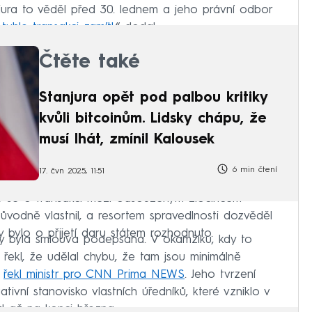
ura to věděl před 30. lednem a jeho právní odbor
tuhle transakci zamítl
,“ dodal.
Čtěte také
Stanjura opět pod palbou kritiky
kvůli bitcoinům. Lidsky chápu, že
musí lhát, zmínil Kalousek
6 min čtení
17. čvn 2025, 11:51
 že se o transakci mezi odsouzeným zločincem
původně vlastnil, a resortem spravedlnosti dozvěděl
 bylo o přijetí daru státem rozhodnuto.
dy byla smlouva podepsána. V okamžiku, kdy to
řekl, že udělal chybu, že tam jsou minimálně
“
řekl ministr pro CNN Prima NEWS
. Jeho tvrzení
ivní stanovisko vlastních úředníků, které vzniklo v
tl až na konci března.