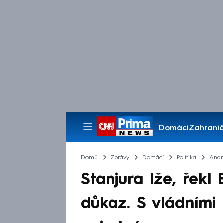
Domácí
Zahranič
Pořady
Domů
Zprávy
Domácí
Politika
Andr
Stanjura lže, řekl
důkaz. S vládními