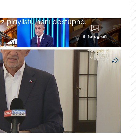
 playlistu není dostupná.
8 fotografií
a (ODS) lže, řekl ve vysílání CNN Prima
zičního hnutí Andrej Babiš (ANO).
 že exministr spravedlnosti Pavel Blažek
lal dopis, ve kterém ho informoval o
. To je v rozporu s tím, co Stanjura dříve
aní peněz drogového dealera neproběhlo,“
átní kasy.