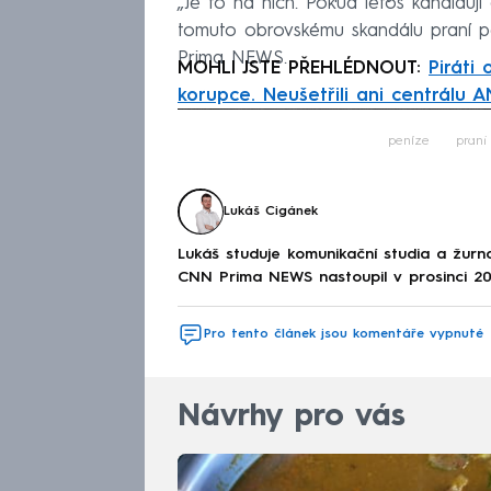
„Je to na nich. Pokud letos kandidují d
tomuto obrovskému skandálu praní 
Prima NEWS.
MOHLI JSTE PŘEHLÉDNOUT:
Piráti 
korupce. Neušetřili ani centrálu 
Fa
peníze
praní
Lukáš Cigánek
Lukáš studuje komunikační studia a žurnal
CNN Prima NEWS nastoupil v prosinci 20
Pro tento článek jsou komentáře vypnuté
Návrhy pro vás