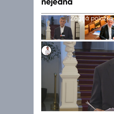
nejedná
Žádná položka z
Lukáš Cigánek
17. čvn 2025, 20:15
Ministr financí Zbyněk Stanjur
NEWS předseda největšího opo
Narážel tím na zjištění médií,
Stanjurovi na konci ledna zas
záměru přijmout bitcoinový dar
tvrdil. „Bez něj by žádné pr
dodal Babiš na adresu šéfa st