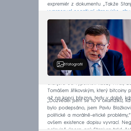
expremiér z dokumentu. „Takže Stanj
vypracoval negativní stanovisko, aby 
8
fotografií
Stanjura od vypuknutí kauzy tvrdil,
Tomášem Jiřikovským, který bitcoiny 
až na konci března, tedy v době, kdy
„Dozvěděl jsem se to v okamžiku, k
bylo podepsáno, jsem Pavlu Blažkovi 
politické a morálně-etické problémy,
ovšem existence dopisu vyvrací. Negat
polovině února, prý Stanjura také če