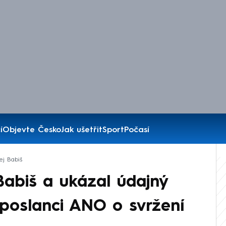
í
Objevte Česko
Jak ušetřit
Sport
Počasí
ej Babiš
 Babiš a ukázal údajný
 poslanci ANO o svržení