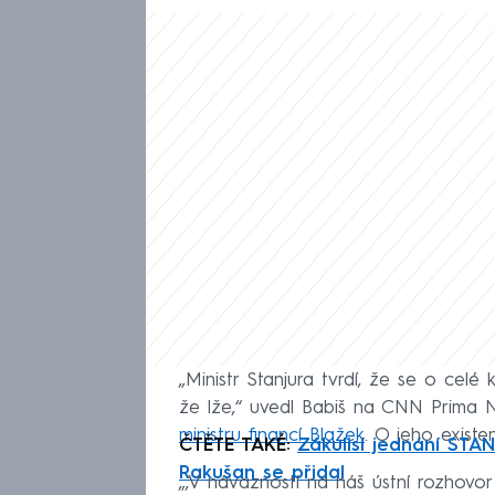
„Ministr Stanjura tvrdí, že se o cel
že lže,“ uvedl Babiš na CNN Prima 
ministru financí Blažek
. O jeho existe
ČTĚTE TAKÉ:
Zákulisí jednání STA
Rakušan se přidal
„‚V návaznosti na náš ústní rozhovor s