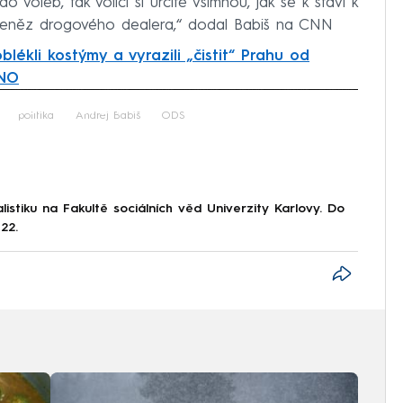
o voleb, tak voliči si určitě všimnou, jak se k staví k
peněz drogového dealera,“ dodal Babiš na CNN
oblékli kostýmy a vyrazili „čistit“ Prahu od
ANO
iled to fetch
politika
Andrej Babiš
ODS
istiku na Fakultě sociálních věd Univerzity Karlovy. Do
22.