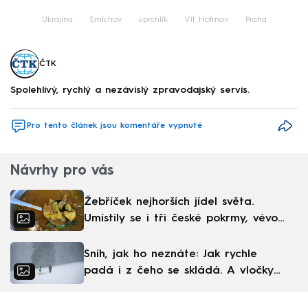
Ukrajina
Smíchov
uprchlík
Vít Hofman
Praha
ČTK
Spolehlivý, rychlý a nezávislý zpravodajský servis.
Pro tento článek jsou komentáře vypnuté
Návrhy pro vás
Žebříček nejhorších jídel světa.
Umístily se i tři české pokrmy, vévodí
skandinávská kuchyně
Sníh, jak ho neznáte: Jak rychle
padá i z čeho se skládá. A vločky
nejsou bílé