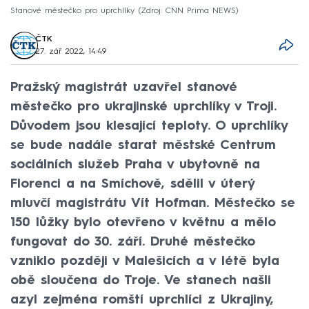
Stanové městečko pro uprchlíky
Zdroj: CNN Prima NEWS
ČTK
27. zář 2022, 14:49
Pražský magistrát uzavřel stanové
městečko pro ukrajinské uprchlíky v Troji.
Důvodem jsou klesající teploty. O uprchlíky
se bude nadále starat městské Centrum
sociálních služeb Praha v ubytovně na
Florenci a na Smíchově, sdělil v úterý
mluvčí magistrátu Vít Hofman. Městečko se
150 lůžky bylo otevřeno v květnu a mělo
fungovat do 30. září. Druhé městečko
vzniklo později v Malešicích a v létě byla
obě sloučena do Troje. Ve stanech našli
azyl zejména romští uprchlíci z Ukrajiny,