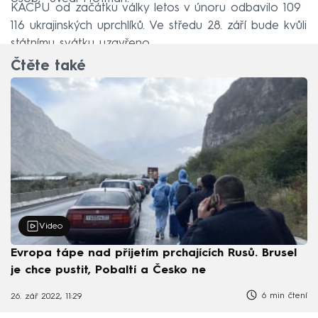
KACPU od začátku války letos v únoru odbavilo 109
116 ukrajinských uprchlíků. Ve středu 28. září bude kvůli
státnímu svátku uzavřeno.
Čtěte také
Video
Evropa tápe nad přijetím prchajících Rusů. Brusel
je chce pustit, Pobaltí a Česko ne
6 min čtení
26. zář 2022, 11:29