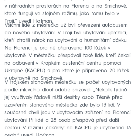
v náhradních prostorách na Florenci a na Smíchově,
které fungují ve stejném režimu, jako tomu bylo v
Troji,“ uvedl Hofman.
Všichni lidé z městečka už byli převezeni autobusem
do nového ubytování. V Troji byli ubytováni uprchlíci,
kteří ztratili nárok na ubytování a humanitární dávku.
Na Florenci je pro ně připraveno 100 lůžek v
ubytovně. V městečku přespávali také lidé, kteří čekali
na odbavení v Krajském asistenční centru pomoci
Ukrajině (KACPU) a pro které je připraveno 20 lůžek
v ubytovně na Smíchově.
V trojském stanovém městečku se počet ubytovaných
podle mluvčího dlouhodobě snižoval. „Několik týdnů
jej využívaly řádově nižší desítky osob. Těsně před
uzavřením stanového městečka zde bylo 13 lidí. V
současné chvíli jsou v ubytovacím zařízení na Florenci
ubytováni tři lidé a 28 osob přespává před další
cestou. V režimu ‚čekárny' na KACPU je ubytováno 13
osob,“ uvedl Hofman.