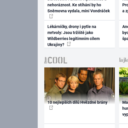
nehoráznost. Ke stíhání by ho
Pr
Sněmovna vydala, míní Vondráček
a 
Lékárničky, drony i pytle na
Ane
mrtvoly: Jsou tržiště jako
byd
Wildberries legitimním cílem
šp
Ukrajiny?
10 nejlepších dílů Hvězdné brány
Ma
hum
vy