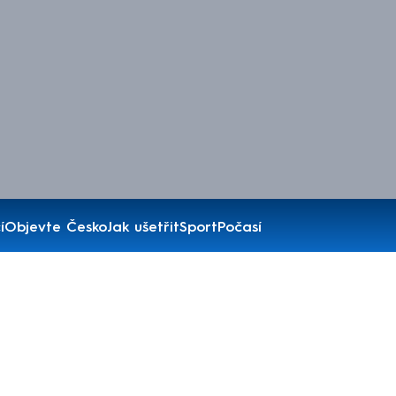
í
Objevte Česko
Jak ušetřit
Sport
Počasí