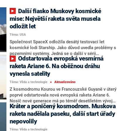
Další fiasko Muskovy kosmické
mise: Největší raketa světa musela
odložit let
Téma: USA
Společnost SpaceX odložila desátý testovací let
kosmické lodi Starship. Jako důvod uvedla problémy s
pozemními systémy. Jedná se o další v sérii
Odstartovala evropská vesmírná
neúspěchů ředitele této vesmírné společnosti Elona
Muska v souvislosti se zkušebními starty největší a
raketa Ariane 6. Na oběžnou dráhu
nejsilnější rakety na světě, píše agentura AFP.
vynesla satelity
Téma: Věda a technologie
Aktualizováno
■
Z kosmodromu Kourou ve Francouzské Guyaně v úterý
poprvé odstartovala nová evropská raketa Ariane 6.
Nosič nové generace má po téměř desetiletém vývoji
Kráter a poničený kosmodrom. Muskova
nahradit předchozí model Ariane 5, který se do
vesmíru poprvé vydal v roce 1996 a naposledy loni v
raketa nadělala paseku, další start úřady
červenci. Ariane 6 na nízkou oběžnou dráhu Země
nepovolily
vynesla devět miniaturních satelitů CubeSat a na
Téma: Věda a technologie
palubě měla i řadu experimentálních prvků, které na