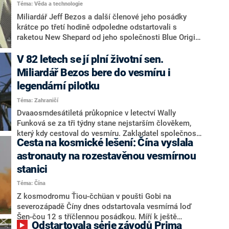
Téma: Věda a technologie
Další nemocnice zahájí očkování ve čtvrtek, kdy
Miliardář Jeff Bezos a další členové jeho posádky
vakcínu distributor začne rozvážet také do ordinací
krátce po třetí hodině odpoledne odstartovali s
praktických lékařů a dalších očkovacích center.
raketou New Shepard od jeho společnosti Blue Origin
směrem k hranici vesmíru. Celý let trval zhruba deset
minut, Bezosův modul nakonec přistál zpět na Zemi.
V 82 letech se jí plní životní sen.
Let je významný i tím, že se ho společně zúčastnili
Miliardář Bezos bere do vesmíru i
dosud nejstarší i nejmladší astronaut. Firma Blue
legendární pilotku
Origin se tak zřejmě zařadí mezi soukromé
společnosti schopné dopravovat do vesmíru
Téma: Zahraničí
astronauty.
Dvaaosmdesátiletá průkopnice v letectví Wally
Funková se za tři týdny stane nejstarším člověkem,
který kdy cestoval do vesmíru. Zakladatel společnosti
Cesta na kosmické lešení: Čína vyslala
Blue Origin a nejbohatší muž světa Jeff Bezos si ji
totiž vybral jako čestného hosta své první výpravy do
astronauty na rozestavěnou vesmírnou
vesmíru.
stanici
Téma: Čína
Z kosmodromu Ťiou-čchüan v poušti Gobi na
severozápadě Číny dnes odstartovala vesmírná loď
Šen-čou 12 s tříčlennou posádkou. Míří k ještě
Odstartovala série závodů Prima
nedokončené čínské vesmírné stanici. Informovaly o