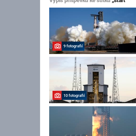
Výpis příspěvků ke štítku
„start“
9 fotografií
10 fotografií