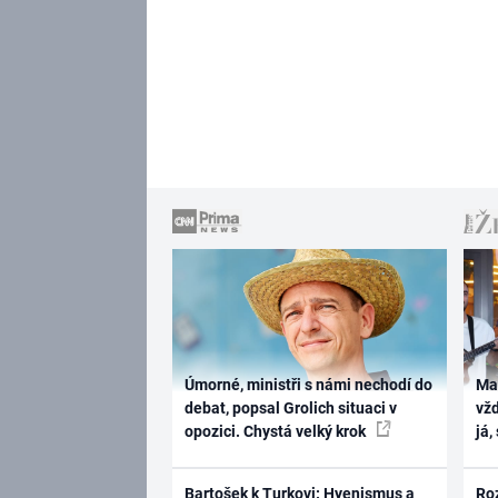
Úmorné, ministři s námi nechodí do
Ma
debat, popsal Grolich situaci v
vž
opozici. Chystá velký krok
já,
Bartošek k Turkovi: Hyenismus a
Ro