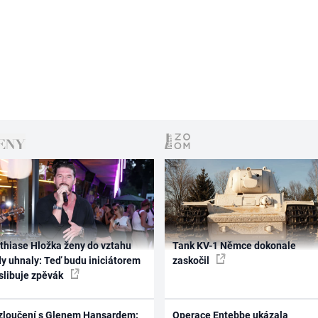
thiase Hložka ženy do vztahu
Tank KV-1 Němce dokonale
dy uhnaly: Teď budu iniciátorem
zaskočil
 slibuje zpěvák
zloučení s Glenem Hansardem:
Operace Entebbe ukázala