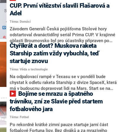
tom agentury. Jde o start prvního čínského
CUP. První vítězství slavili Flašarová a
pilotovaného kosmického plavidla za téměř
Adel
posledních pět let
Téma: Domácí
Závodem Generali Česká pojišťovna Stolové hory
odstartoval dvanáctidílný seriál Prima CUP. V krajinné
oblasti Broumovsko byl pro účastníky připraven po
Čtyřikrát a dost? Muskova raketa
vydatném dešti nelehký okruh. Náročnosti přidaly i
dopolední přeháňky, ale ani ty neodradily několik
Starship zatím vždy vybuchla, teď
stovek účastníků, aby se postavili na start. V
startuje znovu
odpoledních hodinách jim pak bylo odměnou slunce.
Téma: Věda a technologie
Na odpalovací rampě v Texasu se v pondělí bude
chystat k odletu raketa Starship z divize SpaceX, která
má v budoucnu dopravovat lidi na Mars. Start se na
Bojíme se mrazu a špatného
začátek nového týdne přesunul z pátku. Ačkoli stroj
při třech testovacích letech prozatím ukázal, že
trávníku, zní ze Slavie před startem
vystoupá do výšky několika kilometrů, nakonec během
fotbalového jara
mise vždy explodoval. Čtvrté selhání by tak Elonu
Téma: Fotbal
Muskovi už nemuselo snadno projít.
Po rekordně krátké zimní pauze startuje jarní část
fotbalové Fortuna ligy. Bez diváků a za mrazivého