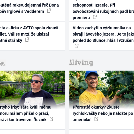
outěná rakev, dojemná řeč Bona
schopnosti Izraele. Při
zpěv Irglové s Vedderem
osvobozování rukojmích padl br
premiéra
ta a Jirka z AYTO spolu zkouší
Video zachytilo výzkumníka na
let. Válise mrzí, že ukázal
okraji lávového jezera. Je to jak
atné stránky
pohled do Slunce, hlásil vzruše
rtyho frky: Táta kvůli mému
Přerostlé okurky? Zkuste
oru málem přišel o práci,
rychlokvašky nebo je naložte po
práví kontroverzní Řezník
americku!