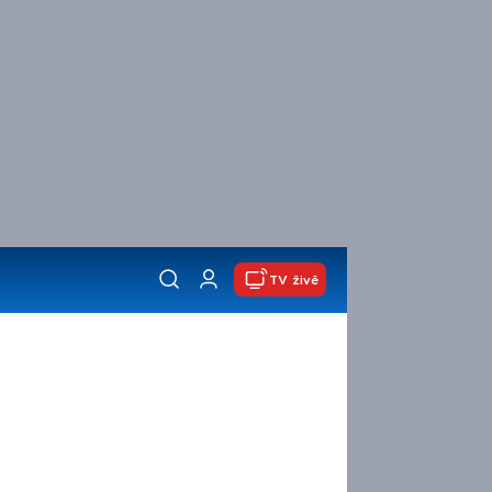
TV živě