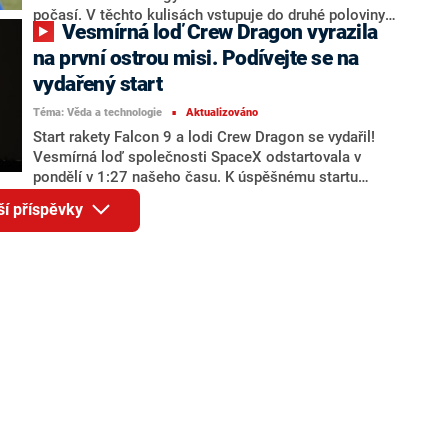
počasí. V těchto kulisách vstupuje do druhé poloviny
Vesmírná loď Crew Dragon vyrazila
soutěže také favorit na celkové vítězství – pražská
Slavia. Ta útočí na třetí titul v řadě.
na první ostrou misi. Podívejte se na
vydařený start
Téma: Věda a technologie
Aktualizováno
■
Start rakety Falcon 9 a lodi Crew Dragon se vydařil!
Vesmírná loď společnosti SpaceX odstartovala v
pondělí v 1:27 našeho času. K úspěšnému startu
pogratulovali Joe Biden i Donald Trump. Původně byl
ší příspěvky
termín naplánován na sobotní noc, ale Národní úřad
pro letectví a kosmonautiku (NASA) kvůli
nepříznivému počasí start rakety odložil. Sledovat
průběh letu můžete v přímém přenosu v tomto článku.