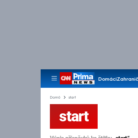
Domácí
Zahranič
Pořady
Domů
start
start