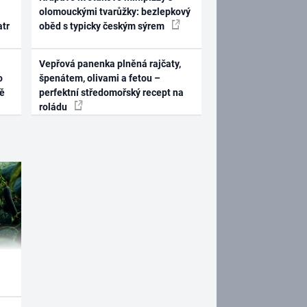
olomouckými tvarůžky: bezlepkový
atr
oběd s typicky českým sýrem
Vepřová panenka plněná rajčaty,
o
špenátem, olivami a fetou –
ně
perfektní středomořský recept na
roládu