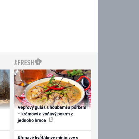
Vepřový guláš s houbami a pórkem
– krémový a voňavý pokrm z
jednoho hrnce
Křupavé květákové minipizzy s