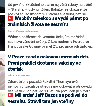
orbitě nezůstanou. Jsou mezi nimi například dva
Od prvního zkušebního startu největší rakety na světě
návratové moduly, které si vyzkouší cestu z vesmíru
– Starship – uplynul týden. Bohužel se ukazuje, že
zpět na Zemi.
poškození kosmodromu Starbase je větší, než se
Webbův teleskop se vydá pátrat po
předpokládalo. Elon Musk a jeho společnost SpaceX
budou muset před dalším startem mnohé napravit.
známkách života ve vesmíru
Téma: Věda a technologie
Vědce a nadšence do vesmíru čekají mimořádně
napínavé vánoční svátky. Z kosmodromu Kourou ve
Francouzské Guyaně by měl 25. prosince odstartovat
teleskop Jamese Webba, který se vydá zkoumat
historii kosmu i pátrat po možných známkách života.
V Praze začalo očkování menších dětí.
Start rakety Ariane 5 je naplánován na 13:20
První praktici dostanou vakcíny ve
středoevropského času, vědci doufají, že už nebude
čtvrtek
žádný další odklad třeba.
Téma: Koronavirus
Zdravotníci v pražské Fakultní Thomayerově
nemocnici začali ve středu ráno očkovat proti covidu
děti ve věku od pěti do 11 let. Na první den jich rodiče
Miliardář Jeff Bezos se podíval do
registrovali desítky, řekl mluvčí nemocnice Petr Sulek.
Očkovací látky určené dětem, které mají proti běžné
vesmíru. Strávil tam jen vteřiny
vakcíně asi třetinovou sílu, dostala nemocnice v úterý.