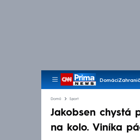
Domácí
Zahranič
Pořady
Domů
Sport
Jakobsen chystá 
na kolo. Viníka p