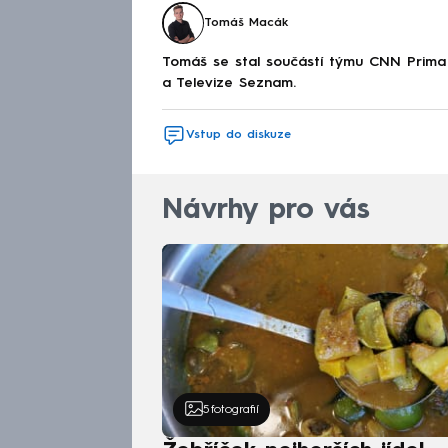
Tomáš Macák
Tomáš se stal součástí týmu CNN Prima 
a Televize Seznam.
Vstup do diskuze
Návrhy pro vás
5
fotografií