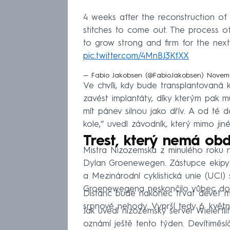
4 weeks after the reconstruction of
stitches to come out. The process of
to grow strong and firm for the nex
pic.twitter.com/4MnBJ3KfXX
— Fabio Jakobsen (@FabioJakobsen)
Novemb
Ve chvíli, kdy bude transplantovaná k
zavést implantáty, díky kterým pak 
mít pánev silnou jako dřív. A od té
kole,“ uvedl závodník, který mimo ji
Trest, který nemá ob
Mistra Nizozemska z minulého roku na
Dylan Groenewegen. Zástupce ekipy
a Mezinárodní cyklistická unie (UCI) s
Groenewegena neskončilo vůbec do
Distanc bude nakonec trvat devět 
srpnové nehody. Vyprší tedy 6. května
Jak uvedl nizozemský server Wielerfl
oznámí ještě tento týden. Devítiměsí