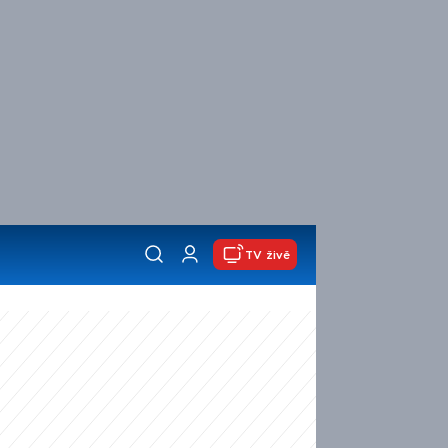
TV živě