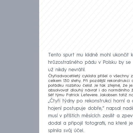
Tento spurt mu klidně mohl ukončit k
hrůzostrašného pádu v Polsku by se 
už nikdy nevrátil.
Čtyřiadvacetiletý cyklista přišel o všechny 
celkem 130 stehy. Při pozdější rekonstrukci
pořádku rozbitou čelist. Je tak zřejmé, že
absolvovat dlouhý návrat i do normálního ž
šéf týmu Patrick Lefevere. Jakobsen totiž n
„Čtyři týdny po rekonstrukci horní a d
hojení postupuje dobře,“ napsal nadě
musí v příštích měsících zesílit a zp
dodal a připojil fotografii, na které 
splnila svůj účel.