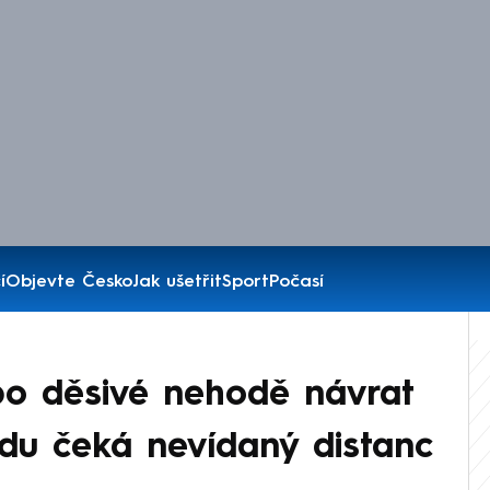
í
Objevte Česko
Jak ušetřit
Sport
Počasí
po děsivé nehodě návrat
ádu čeká nevídaný distanc