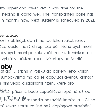
 my upper and lower jaw it was time for the
 healing is going well. The transplanted bone has
t 4 months now. Next surgery is scheduled in 2021.
er 2, 2020
ost stabilnější, do ní mohou lékaři Jakobsenovi
může dostat nový chrup. „Za pár týdnů bych mohl
 doby bych mohl pomalu začít zase s tréninkem na
né vyhrál v loňském roce dvě etapy na Vueltě.
doby
tlačil 5. srpna v Polsku do bariéry jeho krajan
 Jumbo-Visma má od té doby zastavenou činnost
 ním vedla disciplinární řízení, které pro
bře.
měsíců, přičemž bude započítáván zpětně už od
 příštího roku.
its, o trestu už rozhodla nezávislá komise a UCI ho
ční zákaz startu za jiné než dopingové provinění