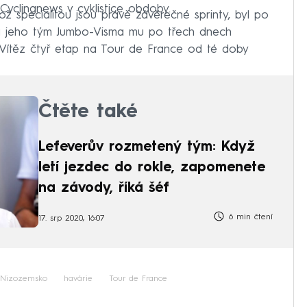
yclingnews v cyklistice obdoby.
 specialitou jsou právě závěrečné sprinty, byl po
n a jeho tým Jumbo-Visma mu po třech dnech
. Vítěz čtyř etap na Tour de France od té doby
Čtěte také
Lefeverův rozmetený tým: Když
letí jezdec do rokle, zapomenete
na závody, říká šéf
6 min čtení
17. srp 2020, 16:07
Nizozemsko
havárie
Tour de France