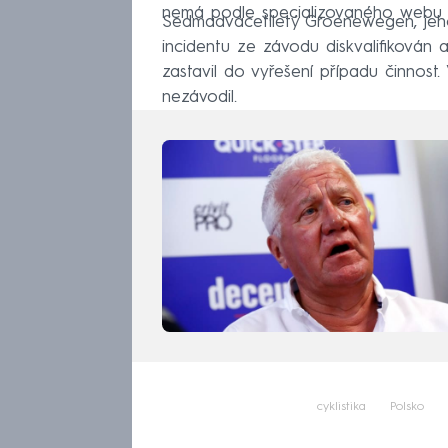
nemá podle specializovaného webu C
Sedmadvacetiletý Groenewegen, jehož
incidentu ze závodu diskvalifiková
zastavil do vyřešení případu činnost
nezávodil.
cyklistika
Polsko