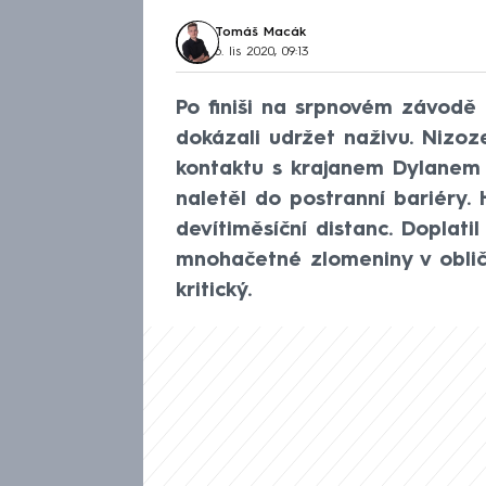
Tomáš Macák
6. lis 2020, 09:13
Po finiši na srpnovém závodě 
dokázali udržet naživu. Nizoz
kontaktu s krajanem Dylanem
naletěl do postranní bariéry.
devítiměsíční distanc. Doplat
mnohačetné zlomeniny v obliče
kritický.