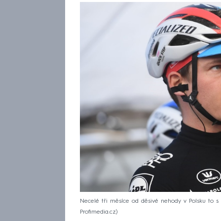
Necelé tři měsíce od děsivé nehody v Polsku to s
Profimedia.cz