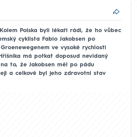
Kolem Polska byli lékaři rádi, že ho vůbec
emský cyklista Fabio Jakobsen po
 Groenewegenem ve vysoké rychlosti
 Hříšníka má potkat doposud nevídaný
il na to, že Jakobsen měl po pádu
ji a celkově byl jeho zdravotní stav