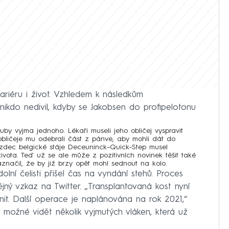
ariéru i život. Vzhledem k následkům
nikdo nedivil, kdyby se Jakobsen do profipelotonu
zuby vyjma jednoho. Lékaři museli jeho obličej vyspravit
 obličeje mu odebrali část z pánve, aby mohli dát do
 jezdec belgické stáje Deceuninck–Quick-Step musel
ivota. Teď už se ale může z pozitivních novinek těšit také
aznačil, že by již brzy opět mohl sednout na kolo.
olní čelisti přišel čas na vyndání stehů. Proces
jný vzkaz na Twitter. „Transplantovaná kost nyní
evnit. Další operace je naplánována na rok 2021,“
je možné vidět několik vyjmutých vláken, která už