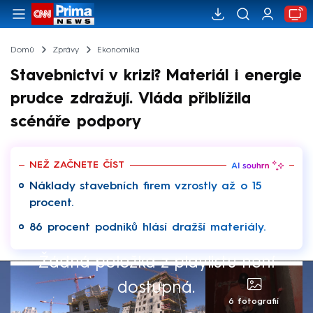
Domů
Zprávy
Ekonomika
Stavebnictví v krizi? Materiál i energie
prudce zdražují. Vláda přiblížila
scénáře podpory
NEŽ ZAČNETE ČÍST
Náklady stavebních firem vzrostly až o 15
procent.
86 procent podniků hlásí dražší materiály.
Žádná položka z playlistu není
dostupná.
6 fotografií