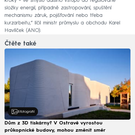
kroky – ve smyslu dalšího vstupu do regulované
složky energií, případně zastropování, spuštění
mechanismu záruk, pojišťování nebo třeba
kurzarbeitu,“ líčil ministr průmyslu a obchodu Karel
Havlíček (ANO).
Čtěte také
8
fotografií
Dům z 3D tiskárny? V Ostravě vyrostou
průkopnické budovy, mohou změnit směr