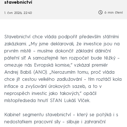
stavebnictví
6 min čtení
1. čvn 2026, 22:40
Stavebnictví chce vláda podpořit především státními
zakázkami. „My jsme deklarovali, že investice jsou na
prvním místě – musíme dokončit základní dálniční
páteřní síť. A samozřejmě ten rozpočet bude těžký –
omezuje nás Evropská komise,“ vzkázal premiér
Andrej Babiš (ANO). „Nerozumím tomu, proč vláda
chce jít cestou velkého zadlužování – tím roztáčí kola
inflace a zvyšování úrokových sazeb, a to v
neprospěch investic jako takových,“ opáčil
místopředseda hnutí STAN Lukáš Vlček.
Kabinet segmentu stavebnictví – který se potýká i s
nedostatkem pracovní síly – slibuje i zahraniční