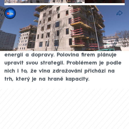
Lucie Hlubučková
9. čvn 2026, 06:58
Krize na Blízkém východě zdražila náklady
stavebních firem až o 15 procent. Válka má
dopad na ceny stavebních materiálů,
energií a dopravy. Polovina firem plánuje
upravit svou strategii. Problémem je podle
nich i to, že vlna zdražování přichází na
trh, který je na hraně kapacity.