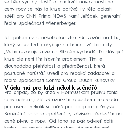
se týká výroby plastů a tam kvůli navázanosti na
ceny ropy se nás ta krize dotýká i v této oblasti,“
sdělil pro CNN Prima NEWS Kamil Jeřábek, generální
ředitel společnosti Wienerberger.
Jde přitom už o několikátou vlnu zdražování na trhu,
který se už teď pohybuje na hraně své kapacity.
„Velmi rezonuje krize na Blízkém východě. Ta stávající
krize ale není tím hlavním problémem. Tím je
dlouhodobá přehřátost a předraženost, která
postupně narůstá,“ uvedl pro redakci zakladatel a
ředitel společnosti Central Group Dušan Kunovský.
Vláda má pro krizi několik scénářů
Pro případ, že by krize v Hormuzském průlivu táhla
ceny nahoru ještě výraznějším způsobem, má vláda
připraveno několik scénářů pro podporu průmyslu.
Konkrétní podoba opatření by závisela především na
ceně plynu a ropy. „Od toho se pak odvíjejí další