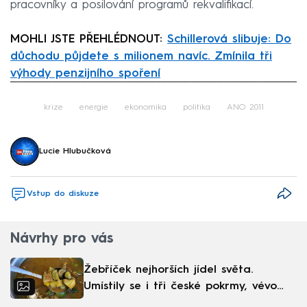
pracovníky a posilování programů rekvalifikací.
MOHLI JSTE PŘEHLÉDNOUT:
Schillerová slibuje: Do
důchodu půjdete s milionem navíc. Zmínila tři
výhody penzijního spoření
Failed to fetch
krize
energie
ekonomika
politika
ANO 2011
Lucie Hlubučková
Vstup do diskuze
Návrhy pro vás
Žebříček nejhorších jídel světa.
Umístily se i tři české pokrmy, vévodí
skandinávská kuchyně