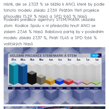
místě, ale se 27,03 % se blížila k ANO, které by podle
tohoto modelu získalo 27,59. Pirátům třetí projekce
přisoudila 15,29 % hlasů a SPD 9,60 % hlasů.
Poslední predikce agentury STEM/MARK ukázala
zlom. Koalice Spolu v ní přeskočila hnutí ANO se
ziskem 27,46 % hlasů. Babišova partaj by v posledním
modelu získala 27,37 %, Piráti 15,45 a SPD 9,66 %
voličských hlasů.