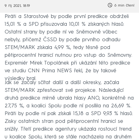
6 min čtení
9. říj 2021, 18:19
Piráti a Starostové by podle první predikce obdrželi
15,01 % a SPD přisuzovala 10,01 % získaných hlasů.
Ostatní strany by podle ní ve Sněmovně vůbec
nebyly, přičemž ČSSD by podle prvního odhadu
STEM/MARK získala 4,99 %, tedy těsně pod
pětiprocentní hranicí nutnou pro vstup do Sněmovny.
Expremiér Mirek Topolánek při ukázání této predikce
ve studiu CNN Prima NEWS řekl, že by takové
výsledky bral.
Jak se začaly sčítat další a další okresky, začala
STEM/MARK zpřesňovat své projekce. Následující
druhá predikce mírně ubrala hlasy ANO, konkrétně na
27,75 %, a koalici Spolu podle ní posílila na 26,69 %.
Piráti by podle ní pak získali 15,18 a SPD 9,93 % hlasů.
Zisky ostatních stran pod pětiprocentní hranicí se
snížily. Třetí predikce agentury ukázala rostoucí trend
u koalice Spolu, která se stále nacházela na druhém