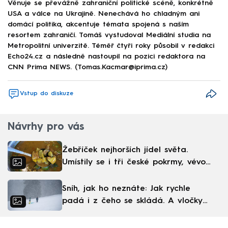
Věnuje se převážně zahraniční politické scéně, konkrétně
USA a válce na Ukrajině. Nenechává ho chladným ani
domácí politika, akcentuje témata spojená s naším
resortem zahraničí. Tomáš vystudoval Mediální studia na
Metropolitní univerzitě. Téměř čtyři roky působil v redakci
Echo24.cz a následně nastoupil na pozici redaktora na
CNN Prima NEWS. (Tomas.Kacmar@iprima.cz)
Vstup do diskuze
Návrhy pro vás
Žebříček nejhorších jídel světa.
Umístily se i tři české pokrmy, vévodí
skandinávská kuchyně
Sníh, jak ho neznáte: Jak rychle
padá i z čeho se skládá. A vločky
nejsou bílé