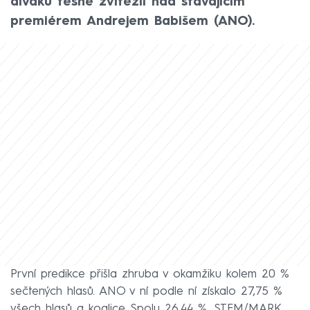
diváků těsně zvítězil nad stávajícím
premiérem Andrejem Babišem (ANO).
První predikce přišla zhruba v okamžiku kolem 20 %
sečtených hlasů. ANO v ní podle ní získalo 27,75 %
všech hlasů a koalice Spolu 26,44 %. STEM/MARK