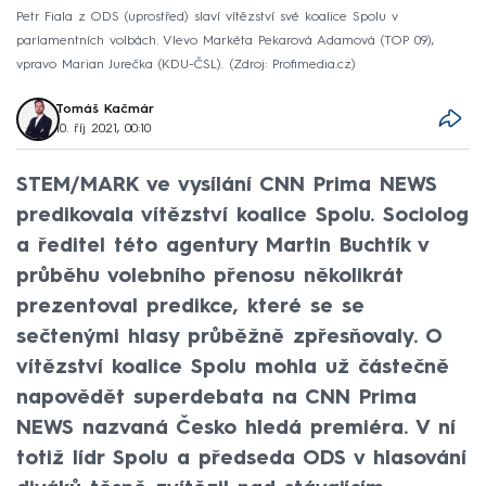
Petr Fiala z ODS (uprostřed) slaví vítězství své koalice Spolu v
parlamentních volbách. Vlevo Markéta Pekarová Adamová (TOP 09),
vpravo Marian Jurečka (KDU-ČSL).
Zdroj: Profimedia.cz
Tomáš Kačmár
10. říj 2021, 00:10
STEM/MARK ve vysílání CNN Prima NEWS
predikovala vítězství koalice Spolu. Sociolog
a ředitel této agentury Martin Buchtík v
průběhu volebního přenosu několikrát
prezentoval predikce, které se se
sečtenými hlasy průběžně zpřesňovaly. O
vítězství koalice Spolu mohla už částečně
napovědět superdebata na CNN Prima
NEWS nazvaná Česko hledá premiéra. V ní
totiž lídr Spolu a předseda ODS v hlasování