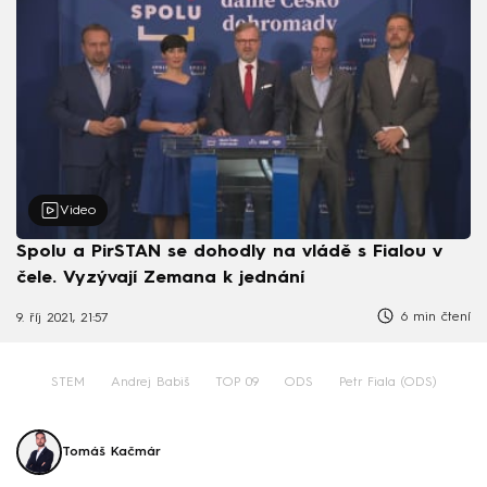
Video
Spolu a PirSTAN se dohodly na vládě s Fialou v
čele. Vyzývají Zemana k jednání
6 min čtení
9. říj 2021, 21:57
STEM
Andrej Babiš
TOP 09
ODS
Petr Fiala (ODS)
Tomáš Kačmár