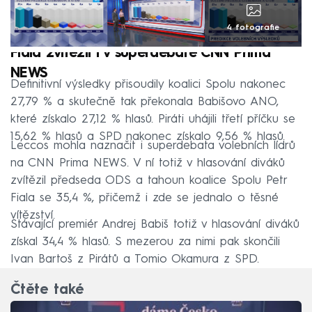
4 fotografie
Fiala zvítězil i v superdebatě CNN Prima
NEWS
Definitivní výsledky přisoudily koalici Spolu nakonec
27,79 % a skutečně tak překonala Babišovo ANO,
které získalo 27,12 % hlasů. Piráti uhájili třetí příčku se
15,62 % hlasů a SPD nakonec získalo 9,56 % hlasů.
Leccos mohla naznačit i superdebata volebních lídrů
na CNN Prima NEWS. V ní totiž v hlasování diváků
zvítězil předseda ODS a tahoun koalice Spolu Petr
Fiala se 35,4 %, přičemž i zde se jednalo o těsné
vítězství.
Stávající premiér Andrej Babiš totiž v hlasování diváků
získal 34,4 % hlasů. S mezerou za nimi pak skončili
Ivan Bartoš z Pirátů a Tomio Okamura z SPD.
Čtěte také