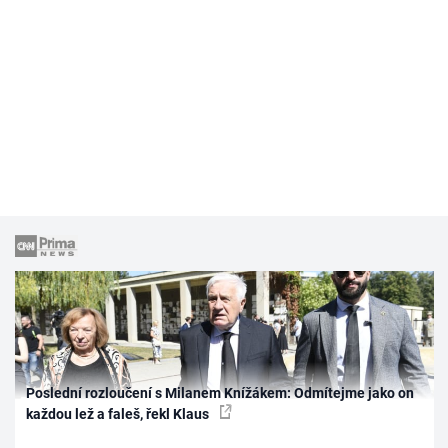
Poslední rozloučení s Milanem Knížákem: Odmítejme jako on
každou lež a faleš, řekl Klaus