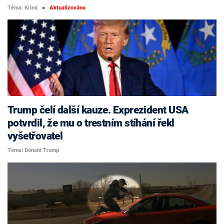
Téma: Krimi
Aktualizováno
■
Trump čelí další kauze. Exprezident USA
potvrdil, že mu o trestním stíhání řekl
vyšetřovatel
Téma: Donald Trump