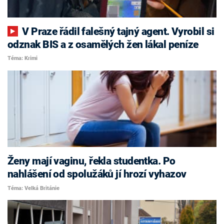
V Praze řádil falešný tajný agent. Vyrobil si
odznak BIS a z osamělých žen lákal peníze
Téma: Krimi
Ženy mají vaginu, řekla studentka. Po
nahlášení od spolužáků jí hrozí vyhazov
Téma: Velká Británie