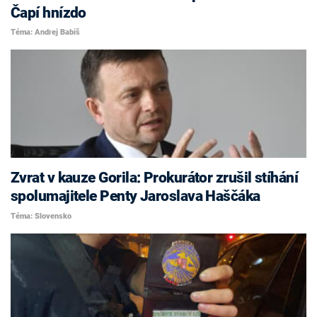
Čapí hnízdo
Téma: Andrej Babiš
Zvrat v kauze Gorila: Prokurátor zrušil stíhání
spolumajitele Penty Jaroslava Haščáka
Téma: Slovensko