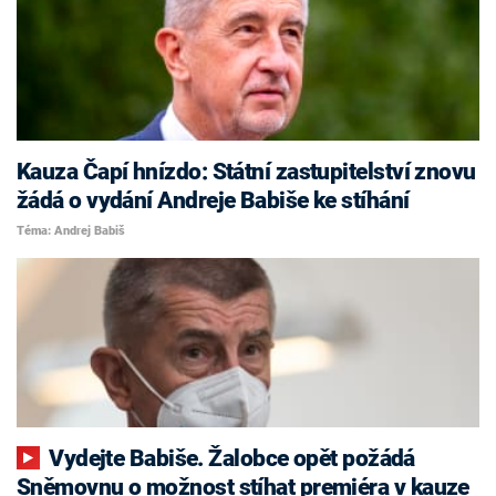
Kauza Čapí hnízdo: Státní zastupitelství znovu
žádá o vydání Andreje Babiše ke stíhání
Téma: Andrej Babiš
Vydejte Babiše. Žalobce opět požádá
Sněmovnu o možnost stíhat premiéra v kauze