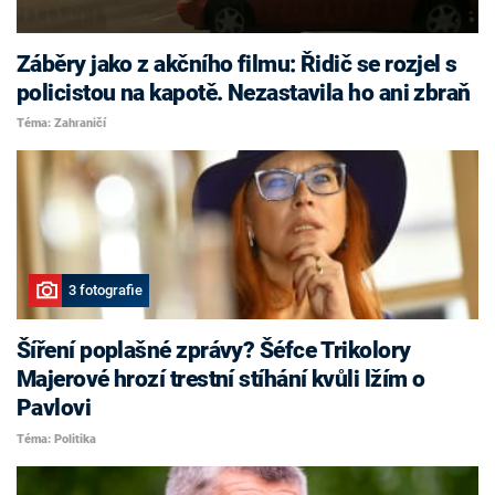
Záběry jako z akčního filmu: Řidič se rozjel s
policistou na kapotě. Nezastavila ho ani zbraň
Téma: Zahraničí
3 fotografie
Šíření poplašné zprávy? Šéfce Trikolory
Majerové hrozí trestní stíhání kvůli lžím o
Pavlovi
Téma: Politika