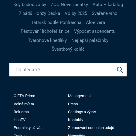
Kdy budou volby
ZOO Nové začátky
Auto – katalog
7 pádů Honzy Dědka
Volby 2025
Svařené víno
Tatarák podle Pohlreicha
Aloe vera
Pěstování lichořeřišnice
Výpočet ascendentu
Tvarohové knedlíky
Nejlepší palačinky
Švestkový koláč
O FTV Prima
Management
Volná místa
Press
Reklama
Castingy a výzvy
HbbTV
Kontakty
Podmínky užívání
Zpracování osobních údajů
Cookies
Nápověda