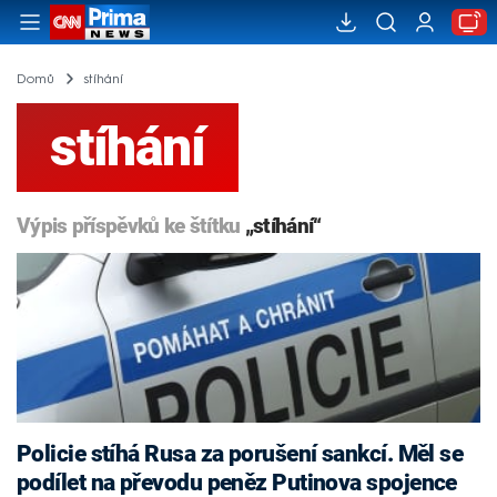
Domů
stíhání
stíhání
Výpis příspěvků ke štítku
„stíhání“
Policie stíhá Rusa za porušení sankcí. Měl se
podílet na převodu peněz Putinova spojence