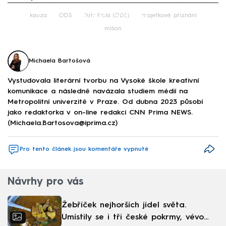
Failed to fetch
kauza
ODS
Petr Fiala (ODS)
majetkové přiznání
milion
Michaela Bartošová
Vystudovala literární tvorbu na Vysoké škole kreativní
komunikace a následně navázala studiem médií na
Metropolitní univerzitě v Praze. Od dubna 2023 působí
jako redaktorka v on-line redakci CNN Prima NEWS.
(Michaela.Bartosova@iprima.cz)
Pro tento článek jsou komentáře vypnuté
Návrhy pro vás
Žebříček nejhorších jídel světa.
Umístily se i tři české pokrmy, vévodí