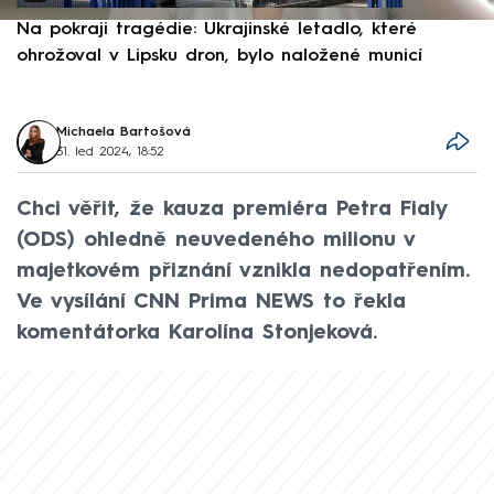
Na pokraji tragédie: Ukrajinské letadlo, které
P
ohrožoval v Lipsku dron, bylo naložené municí
e
Michaela Bartošová
31. led 2024, 18:52
Chci věřit, že kauza premiéra Petra Fialy
(ODS) ohledně neuvedeného milionu v
majetkovém přiznání vznikla nedopatřením.
Ve vysílání CNN Prima NEWS to řekla
komentátorka Karolína Stonjeková.