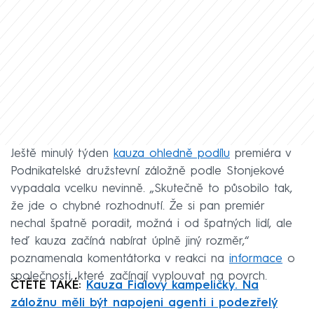
Ještě minulý týden
kauza ohledně podílu
premiéra v
Podnikatelské družstevní záložně podle Stonjekové
vypadala vcelku nevinně. „Skutečně to působilo tak,
že jde o chybné rozhodnutí. Že si pan premiér
nechal špatně poradit, možná i od špatných lidí, ale
teď kauza začíná nabírat úplně jiný rozměr,“
poznamenala komentátorka v reakci na
informace
o
společnosti, které začínají vyplouvat na povrch.
ČTĚTE TAKÉ:
Kauza Fialovy kampeličky. Na
záložnu měli být napojeni agenti i podezřelý