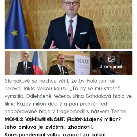
5 fotografií
Stonjekové se nechce věřit, že by Fiala jen tak
riskoval takto velkou kauzu. „To by se mu strašně
vymstilo. Odlehčeně řečeno, Jiřina Bohdalová hrála ve
filmu Každý milion dobrý a pan premiér teď
nedobrovolně hraje v tragikomedii s názvem Tenhle
milion mi byl čert dlužen,“ podotkla.
MOHLO VÁM UNIKNOUT: Fialův utajený milion?
Jeho omluva je zvláštní, zhodnotil.
Korespondenční volbu označil za kalkul