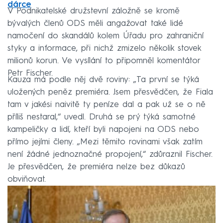
dárce
V Podnikatelské družstevní záložně se kromě
bývalých členů ODS měli angažovat také lidé
namočení do skandálů kolem Úřadu pro zahraniční
styky a informace, při nichž zmizelo několik stovek
milionů korun. Ve vysílání to připomněl komentátor
Petr Fischer.
Kauza má podle něj dvě roviny: „Ta první se týká
uložených peněz premiéra. Jsem přesvědčen, že Fiala
tam v jakési naivitě ty peníze dal a pak už se o ně
příliš nestaral,“ uvedl. Druhá se prý týká samotné
kampeličky a lidí, kteří byli napojeni na ODS nebo
přímo jejími členy. „Mezi těmito rovinami však zatím
není žádné jednoznačné propojení,“ zdůraznil Fischer.
Je přesvědčen, že premiéra nelze bez důkazů
obviňovat.