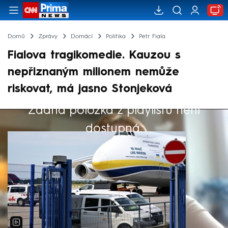
Domů
Zprávy
Domácí
Politika
Petr Fiala
Fialova tragikomedie. Kauzou s
nepřiznaným milionem nemůže
riskovat, má jasno Stonjeková
Žádná položka z playlistu není
Výběr redakce
dostupná.