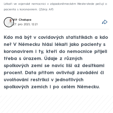
Lékaři ve vojenské nemocnici v západoněmeckém Westerstede pečují o
pacienta s koronavirem.
Zdroj: AP
Vít Chalupa
27. pro 2021, 12:21
Kdo má být v covidových statistikách a kdo
ne? V Německu hlásí lékaři jako pacienty s
koronavirem i ty, kteří do nemocnice přijeli
třeba s úrazem. Údaje z různých
spolkových zemí se navíc liší až desítkami
procent. Data přitom ovlivňují zavádění či
uvolňování restrikcí v jednotlivých
spolkových zemích i po celém Německu.