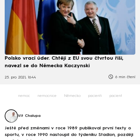
Polsko vrací úder. Chtějí z EU svou čtvrtou říši,
navezl se do Německa Kaczynski
6 min čtení
25. pro 2021, 16:44
nemoc
nemocnice
Německo
pacienti
pacient
Vít Chalupa
Ještě před změnami v roce 1989 publikoval první texty o
sportu, v roce 1990 nastoupil do týdeníku Stadion, později