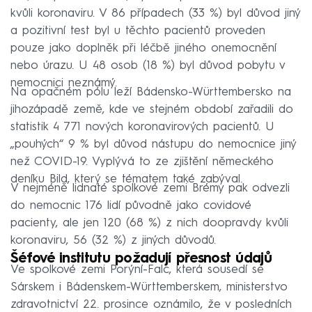
kvůli koronaviru. V 86 případech (33 %) byl důvod jiný
a pozitivní test byl u těchto pacientů proveden
pouze jako doplněk při léčbě jiného onemocnění
nebo úrazu. U 48 osob (18 %) byl důvod pobytu v
nemocnici neznámý.
Na opačném pólu leží Bádensko-Württembersko na
jihozápadě země, kde ve stejném období zařadili do
statistik 4 771 nových koronavirových pacientů. U
„pouhých“ 9 % byl důvod nástupu do nemocnice jiný
než COVID-19. Vyplývá to ze zjištění německého
deníku Bild, který se tématem také zabýval.
V nejméně lidnaté spolkové zemi Brémy pak odvezli
do nemocnic 176 lidí původně jako covidové
pacienty, ale jen 120 (68 %) z nich doopravdy kvůli
koronaviru, 56 (32 %) z jiných důvodů.
Šéfové institutu požadují přesnost údajů
Ve spolkové zemi Porýní-Falc, která sousedí se
Sárskem i Bádenskem-Württemberskem, ministerstvo
zdravotnictví 22. prosince oznámilo, že v posledních