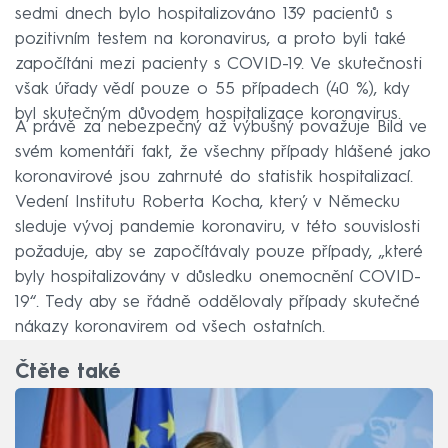
sedmi dnech bylo hospitalizováno 139 pacientů s
pozitivním testem na koronavirus, a proto byli také
započítáni mezi pacienty s COVID-19. Ve skutečnosti
však úřady vědí pouze o 55 případech (40 %), kdy
byl skutečným důvodem hospitalizace koronavirus.
A právě za nebezpečný až výbušný považuje Bild ve
svém komentáři fakt, že všechny případy hlášené jako
koronavirové jsou zahrnuté do statistik hospitalizací.
Vedení Institutu Roberta Kocha, který v Německu
sleduje vývoj pandemie koronaviru, v této souvislosti
požaduje, aby se započítávaly pouze případy, „které
byly hospitalizovány v důsledku onemocnění COVID-
19“. Tedy aby se řádně oddělovaly případy skutečné
nákazy koronavirem od všech ostatních.
Čtěte také