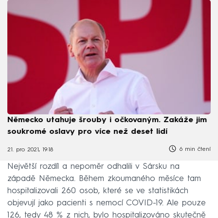
Německo utahuje šrouby i očkovaným. Zakáže jim
soukromé oslavy pro více než deset lidí
6 min čtení
21. pro 2021, 19:18
Největší rozdíl a nepoměr odhalili v Sársku na
západě Německa. Během zkoumaného měsíce tam
hospitalizovali 260 osob, které se ve statistikách
objevují jako pacienti s nemocí COVID-19. Ale pouze
126, tedy 48 % z nich, bylo hospitalizováno skutečně