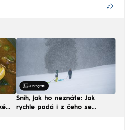
31
fotografií
Sníh, jak ho neznáte: Jak
ké
rychle padá i z čeho se
ská
skládá. A vločky nejsou bílé