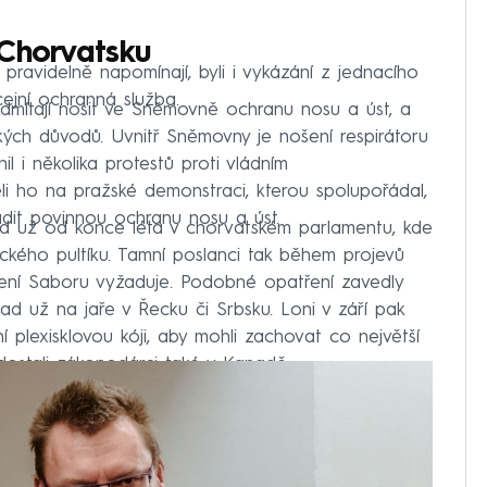
v Chorvatsku
pravidelně napomínají, byli i vykázání z jednacího
cejní ochranná služba.
odmítají nosit ve Sněmovně ochranu nosu a úst, a
ckých důvodů. Uvnitř Sněmovny je nošení respirátoru
l i několika protestů proti vládním
ěli ho na pražské demonstraci, kterou spolupořádal,
sadit povinnou ochranu nosu a úst.
lad už od konce léta v chorvatském parlamentu, kde
ického pultíku. Tamní poslanci tak během projevů
edení Saboru vyžaduje. Podobné opatření zavedly
lad už na jaře v Řecku či Srbsku. Loni v září pak
ní plexisklovou kóji, aby mohli zachovat co největší
ostali zákonodárci také v Kanadě.