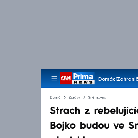
Domácí
Zahranič
Pořady
Domů
Zprávy
Sněmovna
Strach z rebelujíc
Bojko budou ve S