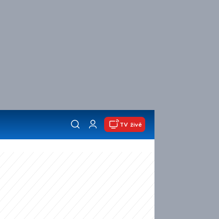
TV živě