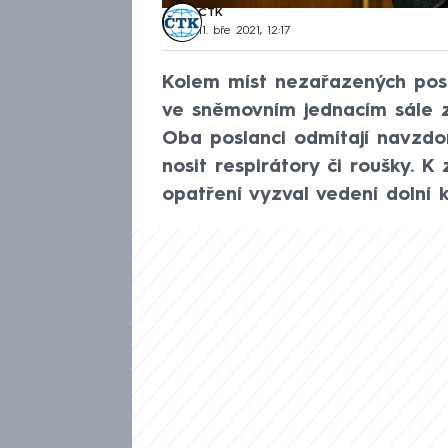
ČTK
11. bře 2021, 12:17
Kolem míst nezařazených pos
ve sněmovním jednacím sále z
Oba poslanci odmítají navzdo
nosit respirátory či roušky. K
opatření vyzval vedení dolní 