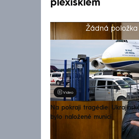
plexisklem
Žádná položka z
Výběr redakce
Video
Na pokraji tragédie: Ukrajinsk
bylo naložené municí