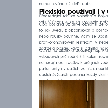
namontováno už delší dobu.
Plexisklo používají i 
Předsedající schůze Volného a Bojka 
sálu. V únoru je ze sálu vyvedla poli
Oba poslanci už dříve oznámili, že 
to, jak uvedli, z občanských a politi
nebo roušky povinné. Volný se účastni
protikoronavirovým restrikcím. V ned
zadržela policie, když si odmítal na
Ochranné plexisklo používají napřík
vybudovali průhledný štít kolem řečn
nemusejí nosit roušky, které jinak v
parlamenty i v dalších zemích, napřík
dostali švýcarští poslanci každý vlast
sociální odstup, podobnou ochranu d