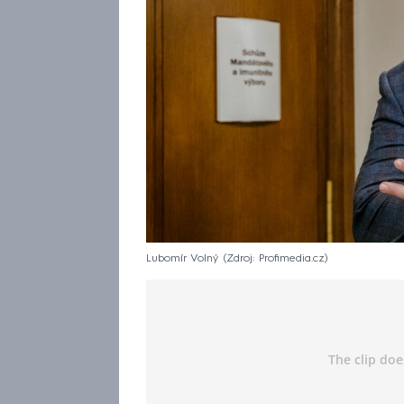
Lubomír Volný
Zdroj: Profimedia.cz