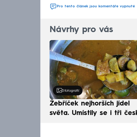
Pro tento článek jsou komentáře vypnuté
Návrhy pro vás
5
fotografií
Žebříček nejhorších jídel
světa. Umístily se i tři čes
pokrmy, vévodí skandináv
kuchyně