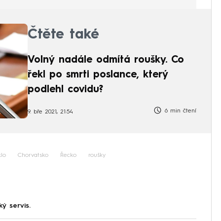
Čtěte také
Volný nadále odmítá roušky. Co
řekl po smrti poslance, který
podlehl covidu?
6 min čtení
9. bře 2021, 21:54
klo
Chorvatsko
Řecko
roušky
ký servis.