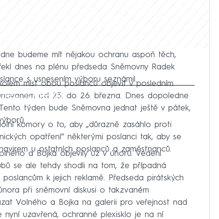
týdne budeme mít nějakou ochranu aspoň těch,
,“ řekl dnes na plénu předseda Sněmovny Radek
slance s usnesením výboru seznámil.
kolem míst obou poslanců objevit v posledním
iled to fetch
lánovaném od 23. do 26. března. Dnes dopoledne
i. Tento týden bude Sněmovna jednat ještě v pátek,
výborů.
olní komory o to, aby „důrazně zasáhlo proti
ických opatření“ některými poslanci tak, aby se
navirem u ostatních poslanců a zaměstnanců.
Volného a Bojka objevily už v únoru. Vedení
bů se ale tehdy shodli na tom, že případná
poslancům k jejich reklamě. Předseda pirátských
února při sněmovní diskusi o takzvaném
at Volného a Bojka na galerii pro veřejnost nad
 nyní uzavřená, ochranné plexisklo je na ní