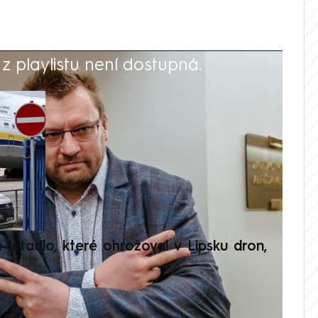
 playlistu není dostupná.
V
é letadlo, které ohrožoval v Lipsku dron,
Přilá
polit