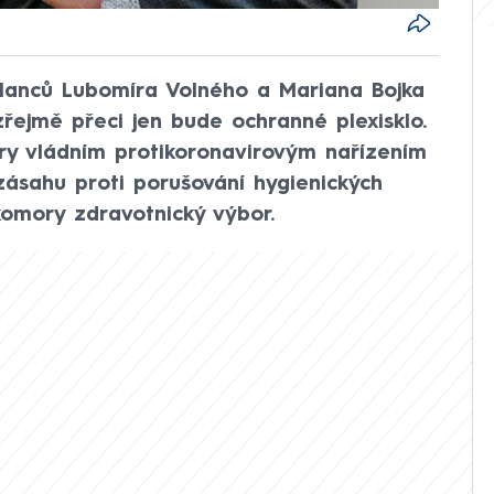
lanců Lubomíra Volného a Mariana Bojka
řejmě přeci jen bude ochranné plexisklo.
ry vládním protikoronavirovým nařízením
 zásahu proti porušování hygienických
komory zdravotnický výbor.