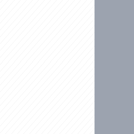
ideo
kat migranty do Česka? Sami by odešli, tvrdí exp
ické sebevraždě