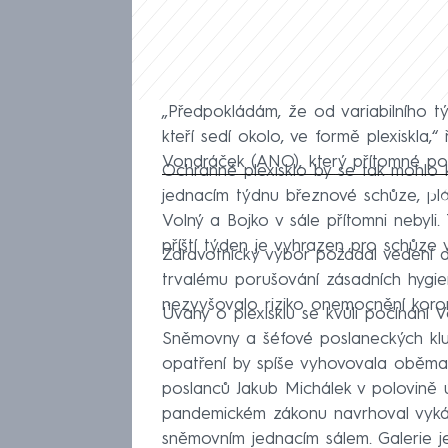
„Předpokládám, že od variabilního 
kteří sedí okolo, ve formě plexiskla
Vondráček (ANO), který přítomné po
Ochranné plexisklo by se tak mohlo 
Fa
jednacím týdnu březnové schůze, p
Volný a Bojko v sále přítomni nebyl
příští týden je vyhrazen pro schůze 
Zdravotnický výbor požádal vedení d
trvalému porušování zásadních hygien
nezvyšovalo riziko onemocnění koro
Úvahy o plexisklu se kvůli počínání 
Sněmovny a šéfové poslaneckých klu
opatření by spíše vyhovovala oběma 
poslanců Jakub Michálek v polovině 
pandemickém zákonu navrhoval vykáz
sněmovním jednacím sálem. Galerie je