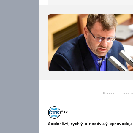
Kanada
plexis
ČTK
Spolehlivý, rychlý a nezávislý zpravodajs