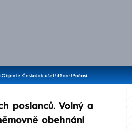
í
Objevte Česko
Jak ušetřit
Sport
Počasí
ích poslanců. Volný a
němovně obehnáni