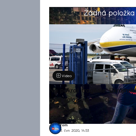
Žádná položka z
Výběr redakce
Video
Na pokraji tragédie: Ukrajinsk
bylo naložené municí
tom
3. čvn 2020, 14:53