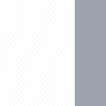
ideo
kat migranty do Česka? Sami by odešli, tvrdí exp
ické sebevraždě