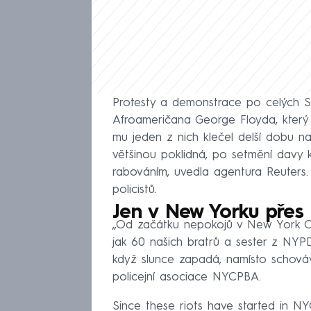
Protesty a demonstrace po celých Sp
Afroameričana George Floyda, který 
mu jeden z nich klečel delší dobu n
většinou poklidná, po setmění davy 
rabováním, uvedla agentura Reuters. 
policistů.
Jen v New Yorku přes 
„Od začátku nepokojů v New York Cit
jak 60 našich bratrů a sester z NYPD
když slunce zapadá, namísto schováv
policejní asociace NYCPBA.
Since these riots have started in NY