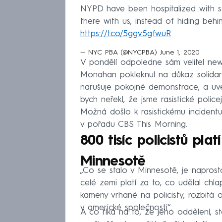
NYPD have been hospitalized with seri
there with us, instead of hiding be
https://t.co/5ggv5gfwuR
— NYC PBA (@NYCPBA)
June 1, 2020
V pondělí odpoledne sám velitel ne
Monahan pokleknul na důkaz solidarit
narušuje pokojné demonstrace, a uved
bych neřekl, že jsme rasistické police
Možná došlo k rasistickému incident
v pořadu CBS This Morning.
800 tisíc policistů pla
Minnesotě
„Co se stalo v Minnesotě, je naprosto
celé zemi platí za to, co udělal chl
kameny vrhané na policisty, rozbitá
v americké společnosti“.
A co říká na to, že jeho oddělení, ste