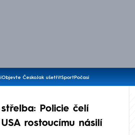
í
Objevte Česko
Jak ušetřit
Sport
Počasí
střelba: Policie čelí
USA rostoucímu násilí