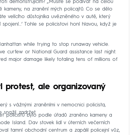
 proti demonstrujícím? „Musíte se podívat na celou
é kameny, na zranění mých policajtů. Co se dělo
áte velícího důstojníka uvězněného v autě, který
spojení...‘ Tohle se policistovi honí hlavou, když je
Manhattan while trying to stop runaway vehicle.
e curfew or National Guard assistance last night.
ed major damage likely totaling tens of millions of
l protest, ale organizovaný
erý s vážnými zraněními v nemocnici policista,
 snažil zadržet.
set policistů bylo podle úřadů zraněno kameny a
ode Island. Dav stovek lidí v úterních večerních
boval tamní obchodní centrum a zapálil policejní vůz,