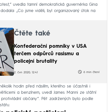
rotest,“ uvedla tamní demokratická guvernérka Gina
dodala: „Co jsme viděli, byl organizovaný útok na
Čtěte také
Konfederační pomníky v USA
terčem odpůrců rasismu a
policejní brutality
6 min čtení
2. čvn 2020, 12:41
kolik hodin před násilím, kterého se účastnili i
světlicemi a benzínem, uvedl James Manni ze státní
é protivládní občany“. Pět zadržených bylo podle
státu.