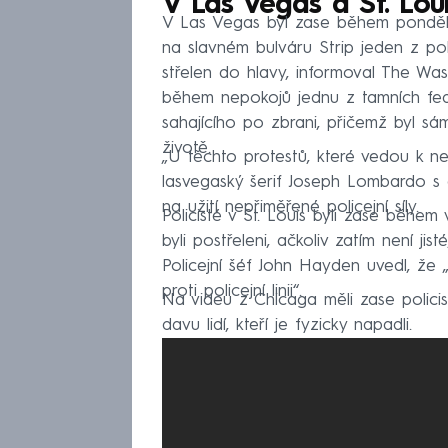
V Las Vegas a St. Loui
V Las Vegas byl zase během ponděln
na slavném bulváru Strip jeden z po
střelen do hlavy, informoval The Washi
během nepokojů jednu z tamních fed
sahajícího po zbrani, přičemž byl sám
životě.
„U těchto protestů, které vedou k n
lasvegaský šerif Joseph Lombardo s 
na užití nepřiměřené policejní síly.
Policisté v St. Louis byli zase běhe
byli postřeleni, ačkoliv zatím není ji
Policejní šéf John Hayden uvedl, že 
proti policejní linii“.
Na videu z Chicaga měli zase policis
davu lidí, kteří je fyzicky napadli.