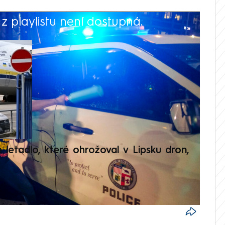
 playlistu není dostupná.
V
é letadlo, které ohrožoval v Lipsku dron,
Přilá
polit