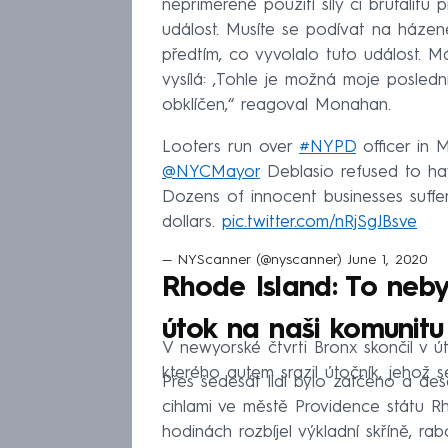
nepřiměřené použití síly či brutalitu
událost. Musíte se podívat na házen
předtím, co vyvolalo tuto událost. M
vysílá: ‚Tohle je možná moje poslední 
obklíčen,“ reagoval Monahan.
Looters run over
#NYPD
officer in 
@NYCMayor
Deblasio refused to hav
Dozens of innocent businesses suffer
dollars.
pic.twitter.com/nRjSgJBsve
— NYScanner (@nyscanner)
June 1, 2020
Rhode Island: To neby
útok na naši komunitu
V newyorské čtvrti Bronx skončil v út
kterého autem srazil útočník, jehož se
Přes šedesát lidí bylo zatčeno a de
cihlami ve městě Providence státu Rh
hodinách rozbíjel výkladní skříně, ra