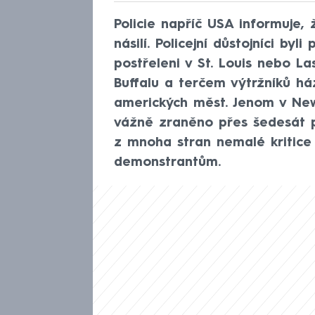
Policie napříč USA informuje,
násilí. Policejní důstojníci by
postřeleni v St. Louis nebo L
Buffalu a terčem výtržníků ház
amerických měst. Jenom v Ne
vážně zraněno přes šedesát po
z mnoha stran nemalé kritice 
demonstrantům.