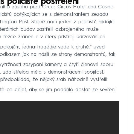
s policisté postřeleni
ího zásahu před Circus Circus Hotel and Casino
licistů potýkajících se s demonstrantem zezadu
ngton Post. Stejné noci jeden z policistů hlídající
erálních budov zastřelil ozbrojeného muže
 těžce zraněn a v úterý přístroji udržován při
epokojům, jedna tragédie vede k druhé,“ uvedl
odkazem jak na násilí ze strany demonstrantů, tak
m výtržností zasypáni kameny a čtyři členové sboru
sté, zda střelba měla s demonstracemi spojitost.
„předpokládá, že nějaký srab náhodně vystřelil
té co dělat, aby se jim podařilo dostat ze sevření