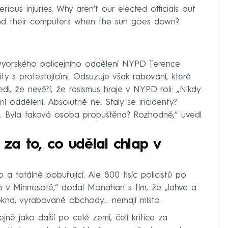
ous injuries. Why aren’t our elected officials out
hind their computers when the sun goes down?
wyorského policejního oddělení NYPD Terence
y s protestujícími. Odsuzuje však rabování, které
l, že nevěří, že rasismus hraje v NYPD roli: „Nikdy
jní oddělení. Absolutně ne. Staly se incidenty?
u. Byla taková osoba propuštěna? Rozhodně,“ uvedl
tí za to, co udělal chlap v
 a totálně pobuřující. Ale 800 tisíc policistů po
ap v Minnesotě,“ dodal Monahan s tím, že „lahve a
 okna, vyrabované obchody… nemají místo
jně jako další po celé zemi, čelí kritice za