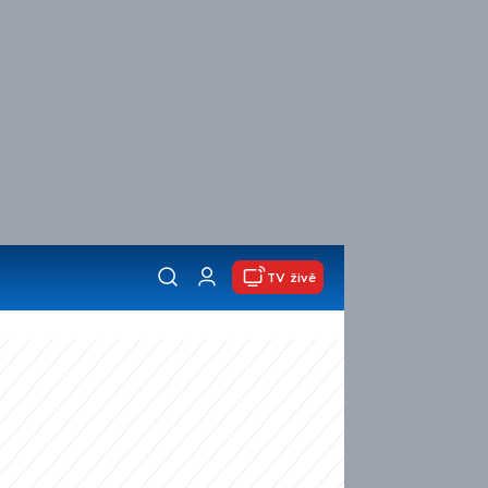
TV živě