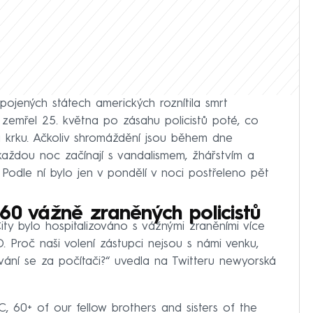
ojených státech amerických roznítila smrt
zemřel 25. května po zásahu policistů poté, co
a krku. Ačkoliv shromáždění jsou během dne
každou noc začínají s vandalismem, žhářstvím a
Podle ní bylo jen v pondělí v noci postřeleno pět
60 vážně zraněných policistů
y bylo hospitalizováno s vážnými zraněními více
. Proč naši volení zástupci nejsou s námi venku,
ání se za počítači?“ uvedla na Twitteru newyorská
C, 60+ of our fellow brothers and sisters of the