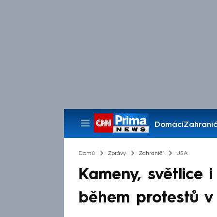
Domácí
Zahranič
Pořady
Domů
Zprávy
Zahraničí
USA
Kameny, světlice i 
během protestů v 