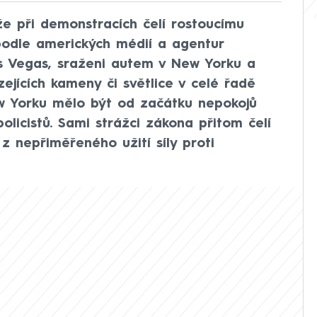
 že při demonstracích čelí rostoucímu
li podle amerických médií a agentur
as Vegas, sraženi autem v New Yorku a
ejících kameny či světlice v celé řadě
w Yorku mělo být od začátku nepokojů
licistů. Sami strážci zákona přitom čelí
z nepřiměřeného užití síly proti