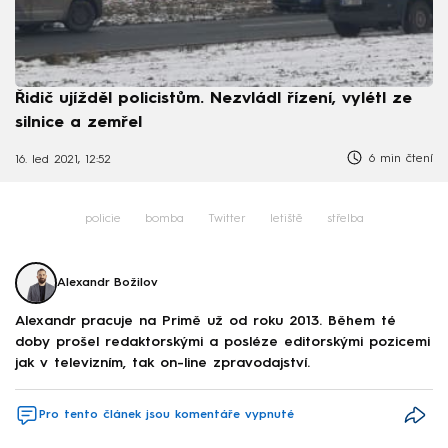
Řidič ujížděl policistům. Nezvládl řízení, vylétl ze
silnice a zemřel
6 min čtení
16. led 2021, 12:52
policie
bomba
Twitter
letiště
střelba
Alexandr Božilov
Alexandr pracuje na Primě už od roku 2013. Během té
doby prošel redaktorskými a posléze editorskými pozicemi
jak v televizním, tak on-line zpravodajství.
Pro tento článek jsou komentáře vypnuté