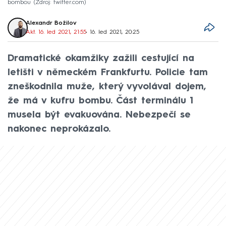
bombou
Zdroj: twitter.com
Alexandr Božilov
Akt. 16. led 2021, 21:55
• 16. led 2021, 20:25
Dramatické okamžiky zažili cestující na
letišti v německém Frankfurtu. Policie tam
zneškodnila muže, který vyvolával dojem,
že má v kufru bombu. Část terminálu 1
musela být evakuována. Nebezpečí se
nakonec neprokázalo.