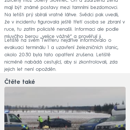
zatčený muž 38letý Slovinec. On a zadržená žena
mají být známé postavy mezi tamními bezdomovci.
Na letišti prý sbírali vratné láhve. Svědci pak uvedli,
že v incidentu figurovala ještě třetí osoba se zbraní v
ruce, tu zatím policisté nenašli. Informaci ale podle
mluvčího berou „velice vážně“ a prověřují ji.
Letiště na svém Twitteru nejdříve informovalo o
evakuaci terminálu 1 a uzavření železničních stanic,
okolo 20:30 byla tato opatření zrušena. Letiště
nicméně nabádá cestující, aby si zkontrolovali, zda
jejich let není opožděn.
Čtěte také