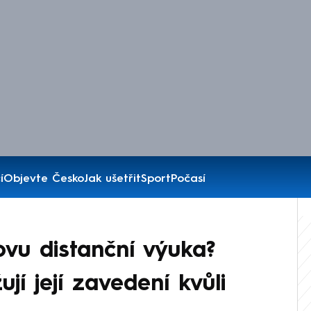
í
Objevte Česko
Jak ušetřit
Sport
Počasí
vu distanční výuka?
jí její zavedení kvůli