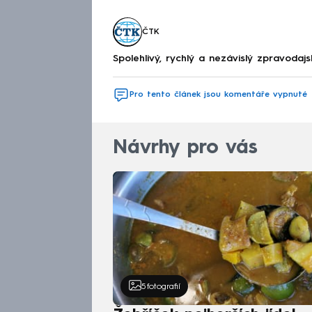
ČTK
Spolehlivý, rychlý a nezávislý zpravodajs
Pro tento článek jsou komentáře vypnuté
Návrhy pro vás
5
fotografií