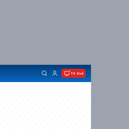
TV živě