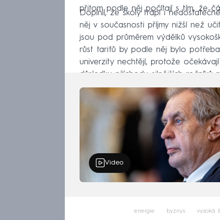
přitom podle něj počítají s tím, že č
Doplnil, že školy trápí i nedostateč
něj v současnosti příjmy nižší než uč
jsou pod průměrem výdělků vysokoško
růst tarifů by podle něj bylo potřeb
univerzity nechtějí, protože očekávaj
důsledku příchodu silnějších ročníků m
Video
energie
byznys
vysoká š