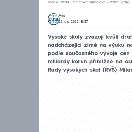
Vysoká škola uměleckoprůmyslová v Praze
Zdroj:
ČTK
25. srp 2022, 18:37
Vysoké školy zvažují kvůli dr
nadcházející zimě na výuku na
podle současného vývoje cen v
miliardy korun přibližně na os
Rady vysokých škol (RVŠ) Milan