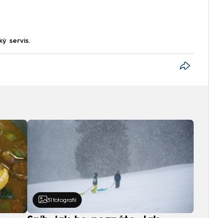
ký servis.
31
fotografií