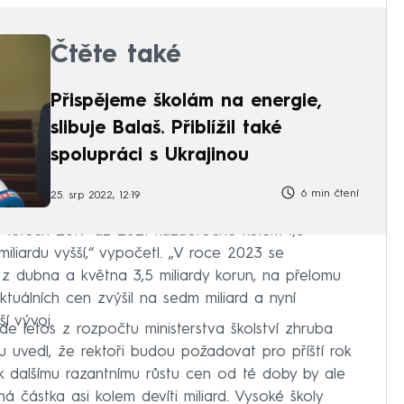
Čtěte také
Přispějeme školám na energie,
slibuje Balaš. Přiblížil také
spolupráci s Ukrajinou
6 min čtení
25. srp 2022, 12:19
 v letech 2019 až 2021 každoročně kolem 1,5
miliardu vyšší,“ vypočetl. „V roce 2023 se
 z dubna a května 3,5 miliardy korun, na přelomu
uálních cen zvýšil na sedm miliard a nyní
í vývoj.
e letos z rozpočtu ministerstva školství zhruba
nu uvedl, že rektoři budou požadovat pro příští rok
 k dalšímu razantnímu růstu cen od té doby by ale
á částka asi kolem devíti miliard. Vysoké školy