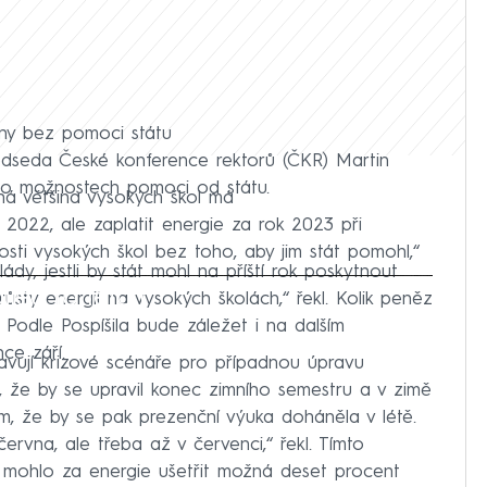
pny bez pomoci státu
Předseda České konference rektorů (ČKR) Martin
y o možnostech pomoci od státu.
lná většina vysokých škol má
022, ale zaplatit energie za rok 2023 při
ti vysokých škol bez toho, aby jim stát pomohl,“
ády, jestli by stát mohl na příští rok poskytnout
iled to fetch
ůsty energií na vysokých školách,“ řekl. Kolik peněz
 Podle Pospíšila bude záležet i na dalším
ce září.
avují krizové scénáře pro případnou úpravu
, že by se upravil konec zimního semestru a v zimě
ím, že by se pak prezenční výuka doháněla v létě.
ervna, ale třeba až v červenci,“ řekl. Tímto
mohlo za energie ušetřit možná deset procent