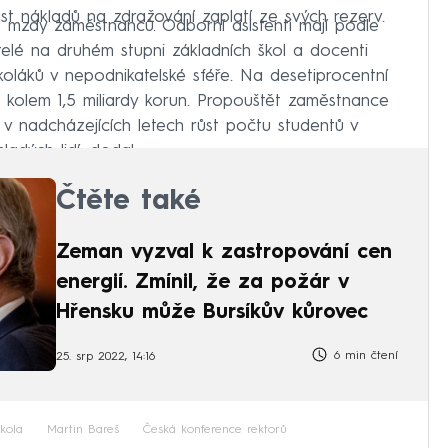
ást nákladů na zdražování zaplatí ze svých rezerv.
né mzdy zaměstnanců. Odborní asistenti mají podle
itelé na druhém stupni základních škol a docenti
láků v nepodnikatelské sféře. Na desetiprocentní
a kolem 1,5 miliardy korun. Propouštět zaměstnance
í v nadcházejících letech růst počtu studentů v
ladých lidí, dodal.
Čtěte také
Zeman vyzval k zastropování cen
energií. Zmínil, že za požár v
Hřensku může Bursíkův kůrovec
6 min čtení
25. srp 2022, 14:16
kola
Martin Bareš
Česká konference rektorů