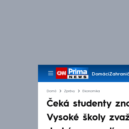
Domácí
Zahranič
Pořady
Domů
Zprávy
Ekonomika
Čeká studenty zno
Vysoké školy zvažu