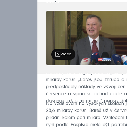
peněz.
Video
Náklady na energie podle něj činily
miliardy korun. „Letos jsou zhruba o 
předpokládaly náklady ve vývoji cen
července a srpna se odhad podle akt
dosahuje už osmi miliard,“ popsal dalš
Na vzdělávání na vysokých školách jd
28,6 miliardy korun. Bareš už v červ
přidání kolem pěti miliard. Vzhledem
nyní podle Pospíšila měla být potřebn