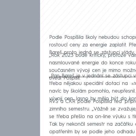
Podle Pospíšila školy nebudou scho
rostoucí ceny za energie zaplatit. 
Bareš proto jedná se zástupci vlád
„Rok 2023 bude kritický, protože va
nasmlouvané energie do konce roku 2
současném vývoji cen je mimo možnos
„Pan Bareš je v jednání se zástupci vl
uvedl Pospíšil.
Fa
třeba nějakou speciální dotaci na nár
navíc by školám pomohlo, neupřesnil.
vývoji cen. Jasno by mělo být do kon
RVŠ a ČKR podle Pospíšila teď připr
zimního semestru. „Vážně se zvažuje
se třeba přešlo na on-line výuku s t
Tak by nekončil semestr na začátku č
opatřením by se podle jeho odhadu 