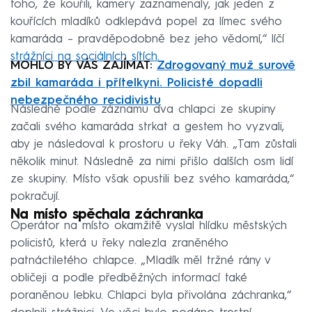
toho, že kouřili, kamery zaznamenaly, jak jeden z
kouřících mladíků odklepává popel za límec svého
kamaráda – pravděpodobně bez jeho vědomí,“ líčí
strážníci na sociálních sítích.
MOHLO BY VÁS ZAJÍMAT:
Zdrogovaný muž surově
zbil kamaráda i přítelkyni. Policisté dopadli
nebezpečného recidivistu
Následně podle záznamu dva chlapci ze skupiny
začali svého kamaráda strkat a gestem ho vyzvali,
aby je následoval k prostoru u řeky Váh. „Tam zůstali
několik minut. Následně za nimi přišlo dalších osm lidí
ze skupiny. Místo však opustili bez svého kamaráda,“
pokračují.
Na místo spěchala záchranka
Operátor na místo okamžitě vyslal hlídku městských
policistů, která u řeky nalezla zraněného
patnáctiletého chlapce. „Mladík měl tržné rány v
obličeji a podle předběžných informací také
poraněnou lebku. Chlapci byla přivolána záchranka,“