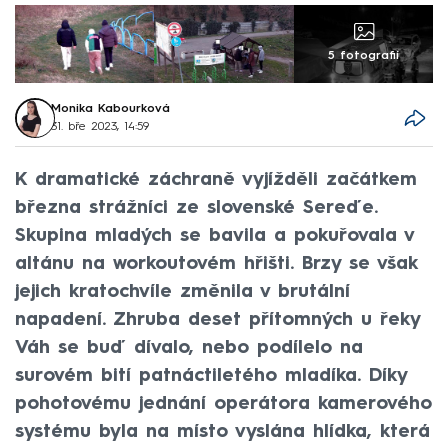
5 fotografií
Monika Kabourková
31. bře 2023, 14:59
K dramatické záchraně vyjížděli začátkem
března strážníci ze slovenské Sereďe.
Skupina mladých se bavila a pokuřovala v
altánu na workoutovém hřišti. Brzy se však
jejich kratochvíle změnila v brutální
napadení. Zhruba deset přítomných u řeky
Váh se buď dívalo, nebo podílelo na
surovém bití patnáctiletého mladíka. Díky
pohotovému jednání operátora kamerového
systému byla na místo vyslána hlídka, která