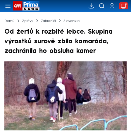
Domů
Zprávy
Zahraničí
Slovensko
Od žertů k rozbité lebce. Skupina
výrostků surově zbila kamaráda,
zachránila ho obsluha kamer