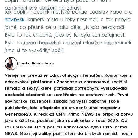
doplnili strážnici. Ve věci bylo podáno trestní
oznámení pro ublížení na zdraví.
Jak doplnil náčelník městské policie Ladislav Fabo pro
noviny.sk
, kamery místa u řeky nesnímají, a tak nebylo
jasné, co přesně se u toku děje. „Nikdo nezakročil.
Bylo to tak chladné, jako by to byla samozřejmost.
Bylo to nepochopitelné chování mladých lidí, neuměli
zranění
Slovensko
chlapec
pomoc
altán
jsme si to vysvětlit,“ sdělil.
Monika Kabourková
Věnuje se převážně zdravotnickým tématům. Komunikuje s
dárcovskou platformou Znesnáze a zpracovává sociální
témata a texty, které pomáhají potřebným. Vystudovala
obchodní akademii se zaměřením na cestovní ruch. První
novinářské zkušenosti získala na Vyšší odborné škole
publicistiky, kde přispívala do studentského magazínu
Generace20. K redakci CNN Prima NEWS se připojila zprvu
jako stážistka, posléze jako redaktorka v roce 2020. Od
roku 2025 se stala posilou editorského týmu CNN Prima
NEWS. Mezi její záliby patří čtení do brzkých ranních hodin,