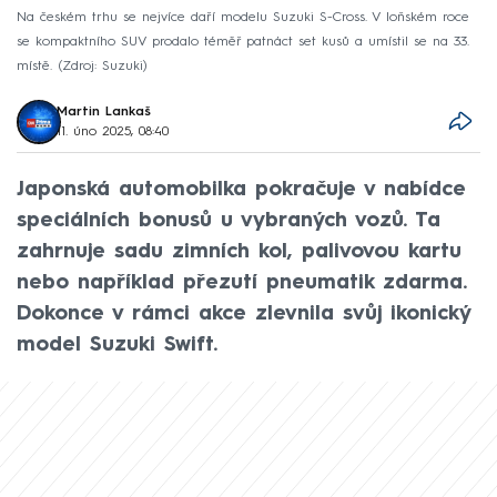
Na českém trhu se nejvíce daří modelu Suzuki S-Cross. V loňském roce
se kompaktního SUV prodalo téměř patnáct set kusů a umístil se na 33.
místě.
Zdroj: Suzuki
Martin Lankaš
11. úno 2025, 08:40
Japonská automobilka pokračuje v nabídce
speciálních bonusů u vybraných vozů. Ta
zahrnuje sadu zimních kol, palivovou kartu
nebo například přezutí pneumatik zdarma.
Dokonce v rámci akce zlevnila svůj ikonický
model Suzuki Swift.