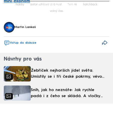
míní ekonom
Failed to fetch
hobby
automobilový průmysl
Suzuki
hatchback
volný čas
Martin Lankaš
Vstup do diskuze
Návrhy pro vás
Žebříček nejhorších jídel světa.
Umístily se i tři české pokrmy, vévodí
skandinávská kuchyně
Sníh, jak ho neznáte: Jak rychle
padá i z čeho se skládá. A vločky
nejsou bílé