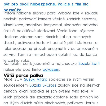
být pro okolí nebezpečné. Policie s tím nic
nezmůže
Přitom nabídne slušnou porci výbavy, kde v základu
nechybí parkovací kamera včetně zadních senzorů,
klimatizace, adaptivní tempomat, sledování mrtvého
úhlu či bezklíčové startování. Vedle toho zájemce
dostane zdarma sadu zimních kol na ocelových
discích, palivovou kartu v hodnotě pět tisíc korun a
také poukaz na přezutí pneumatik v autorizovaném
servisu. Ten lze mimochodem uplatnit až do konce
letošního roku.
Kompletní ceník japonského hatchbacku
Suzuki Swift
naleznete pod tímto
odkazem
.
Větší porce paliva
Malé SUV
Suzuki Vitara
společně se svým větším
sourozencem
Suzuki S-Cross
zůstaly sice na stejných
cenách, akční nabídka se jich ovšem týká také. V
jejich případě ale zákazník dostane sadu zimních kol
na litých discích místo plechových, palivovou kartu s