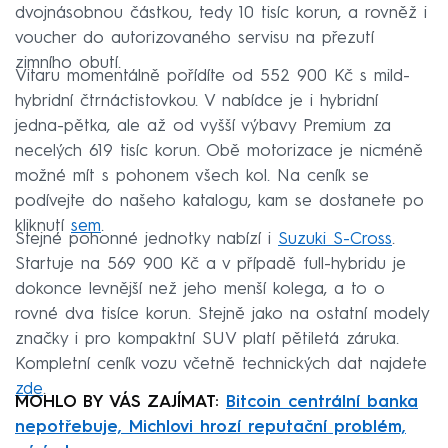
dvojnásobnou částkou, tedy 10 tisíc korun, a rovněž i
voucher do autorizovaného servisu na přezutí
zimního obutí.
Vitaru momentálně pořídíte od 552 900 Kč s mild-
hybridní čtrnáctistovkou. V nabídce je i hybridní
jedna-pětka, ale až od vyšší výbavy Premium za
necelých 619 tisíc korun. Obě motorizace je nicméně
možné mít s pohonem všech kol. Na ceník se
podívejte do našeho katalogu, kam se dostanete po
kliknutí
sem
.
Stejné pohonné jednotky nabízí i
Suzuki S-Cross
.
Startuje na 569 900 Kč a v případě full-hybridu je
dokonce levnější než jeho menší kolega, a to o
rovné dva tisíce korun. Stejně jako na ostatní modely
značky i pro kompaktní SUV platí pětiletá záruka.
Kompletní ceník vozu včetně technických dat najdete
zde
.
MOHLO BY VÁS ZAJÍMAT:
Bitcoin centrální banka
nepotřebuje, Michlovi hrozí reputační problém,