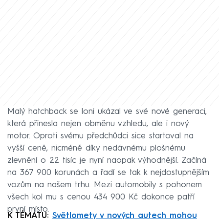
Malý hatchback se loni ukázal ve své nové generaci,
která přinesla nejen obměnu vzhledu, ale i nový
motor. Oproti svému předchůdci sice startoval na
vyšší ceně, nicméně díky nedávnému plošnému
zlevnění o 22 tisíc je nyní naopak výhodnější. Začíná
na 367 900 korunách a řadí se tak k nejdostupnějším
vozům na našem trhu. Mezi automobily s pohonem
všech kol mu s cenou 434 900 Kč dokonce patří
první místo.
K TÉMATU:
Světlomety v nových autech mohou