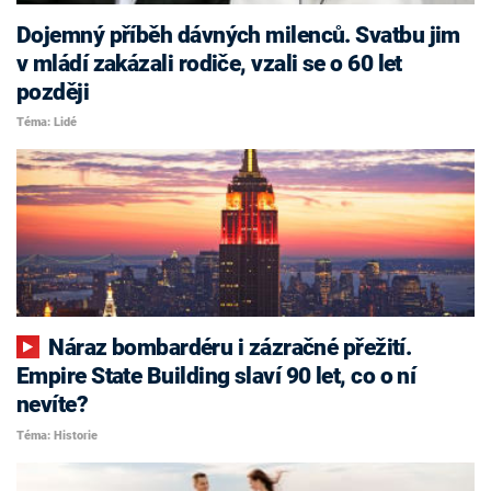
Dojemný příběh dávných milenců. Svatbu jim
v mládí zakázali rodiče, vzali se o 60 let
později
Téma: Lidé
Náraz bombardéru i zázračné přežití.
Empire State Building slaví 90 let, co o ní
nevíte?
Téma: Historie