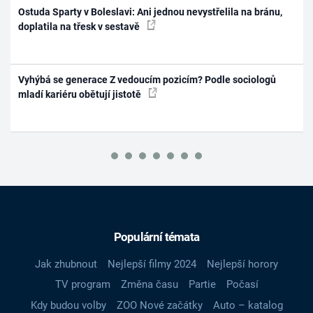
Ostuda Sparty v Boleslavi: Ani jednou nevystřelila na bránu,
doplatila na třesk v sestavě
Vyhýbá se generace Z vedoucím pozicím? Podle sociologů
mladí kariéru obětují jistotě
Populární témata
Jak zhubnout
Nejlepší filmy 2024
Nejlepší horory
TV program
Změna času
Partie
Počasí
Kdy budou volby
ZOO Nové začátky
Auto – katalog