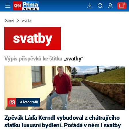
Domů
svatby
svatby
Výpis příspěvků ke štítku
„svatby“
14 fotografií
Zpěvák Láďa Kerndl vybudoval z chátrajícího
statku luxusní bydlení. Pořádá v něm i svatby