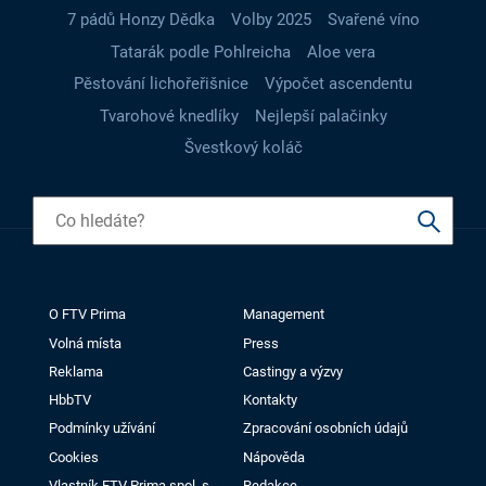
7 pádů Honzy Dědka
Volby 2025
Svařené víno
Tatarák podle Pohlreicha
Aloe vera
Pěstování lichořeřišnice
Výpočet ascendentu
Tvarohové knedlíky
Nejlepší palačinky
Švestkový koláč
O FTV Prima
Management
Volná místa
Press
Reklama
Castingy a výzvy
HbbTV
Kontakty
Podmínky užívání
Zpracování osobních údajů
Cookies
Nápověda
Vlastník FTV Prima spol. s
Redakce