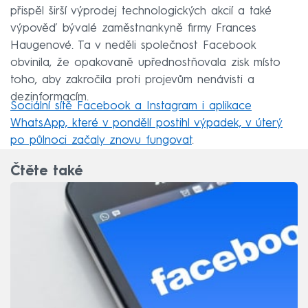
přispěl širší výprodej technologických akcií a také
výpověď bývalé zaměstnankyně firmy Frances
Haugenové. Ta v neděli společnost Facebook
obvinila, že opakovaně upřednostňovala zisk místo
toho, aby zakročila proti projevům nenávisti a
dezinformacím.
Sociální sítě Facebook a Instagram i aplikace
WhatsApp, které v pondělí postihl výpadek, v úterý
po půlnoci začaly znovu fungovat
.
Čtěte také