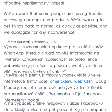
případné nepříjemnosti,“ napsal.
We’re aware that some people are having trouble
accessing our apps and products. We’re working to
get things back to normal as quickly as possible, and
we apologize for any inconvenience.
— Meta (@Meta)
October 4, 2021
Výpadek zaznamenala i aplikace pro zasílání zpráv
WhatsApp, která o situaci rovněž informovala na
Twitteru. Konkurenční společnost se proto lehce
pobavila na jejich účet a přidala „tweet“, ve kterém
vítá „doslova všechny uživatele“.
„Nevím, jestli jsem už takový výpadek viděl u velké
internetové firmy,“ sdělil
americkému web CNN
Doug
Madory, ředitel internetové analýzy ve firmě Kentik
pro monitorování sítě. „Pro mnoho lidí je Facebook
internetem,“ dodal.
A na výpadek citelně reagovaly i akcie Facebooku,
které klesly o více než pět procent. K jejich propadu