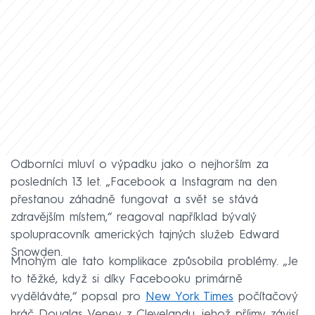
Odborníci mluví o výpadku jako o nejhorším za
posledních 13 let. „Facebook a Instagram na den
přestanou záhadně fungovat a svět se stává
zdravějším místem,“ reagoval například bývalý
spolupracovník amerických tajných služeb Edward
Snowden.
Mnohým ale tato komplikace způsobila problémy. „Je
to těžké, když si díky Facebooku primárně
vyděláváte,“ popsal pro
New York Times
počítačový
hráč Douglas Veney z Clevelandu, jehož příjmy závisí