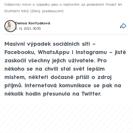
Odborníci mluví o výpadku jako o nejhorším za posledních třináct let.
(Ilustrační foto)
Zdroj: pixabay.com
Denisa Korityáková
5. říj 2021, 00:35
Masivní výpadek sociálních sítí –
Facebooku, WhatsAppu i Instagramu – jistě
zaskočil všechny jejich uživatele. Pro
někoho se na chvíli stal svět lepším
místem, někteří dočasně přišli o zdroj
příjmů. Internetová komunikace se pak na
několik hodin přesunula na Twitter.