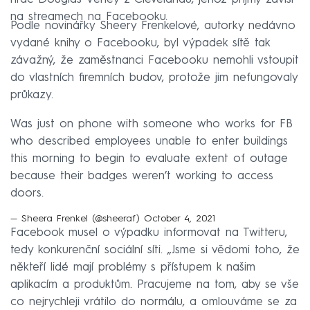
na streamech na Facebooku.
Podle novinářky Sheery Frenkelové, autorky nedávno
vydané knihy o Facebooku, byl výpadek sítě tak
závažný, že zaměstnanci Facebooku nemohli vstoupit
do vlastních firemních budov, protože jim nefungovaly
průkazy.
Was just on phone with someone who works for FB
who described employees unable to enter buildings
this morning to begin to evaluate extent of outage
because their badges weren’t working to access
doors.
— Sheera Frenkel (@sheeraf)
October 4, 2021
Facebook musel o výpadku informovat na Twitteru,
tedy konkurenční sociální síti. „Jsme si vědomi toho, že
někteří lidé mají problémy s přístupem k našim
aplikacím a produktům. Pracujeme na tom, aby se vše
co nejrychleji vrátilo do normálu, a omlouváme se za