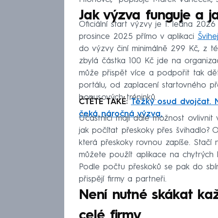
Jak výzva funguje a ja
Oficiální start výzvy je 1. ledna 2026
prosince 2025 přímo v aplikaci
Švihe
do výzvy činí minimálně 299 Kč, z t
zbylá částka 100 Kč jde na organizač
může přispět více a podpořit tak dět
portálu, od zaplacení startovného př
bonusových tréninků.
ČTĚTE TAKÉ:
Těžký osud dvojčat. N
čeká náročná výzva.
Účastníci mají dále možnost ovlivnit
jak počítat přeskoky přes švihadlo? O
která přeskoky rovnou zapíše. Stačí 
můžete použít aplikace na chytrých h
Podle počtu přeskoků se pak do sbírk
přispějí firmy a partneři.
Není nutné skákat kaž
celé firmy