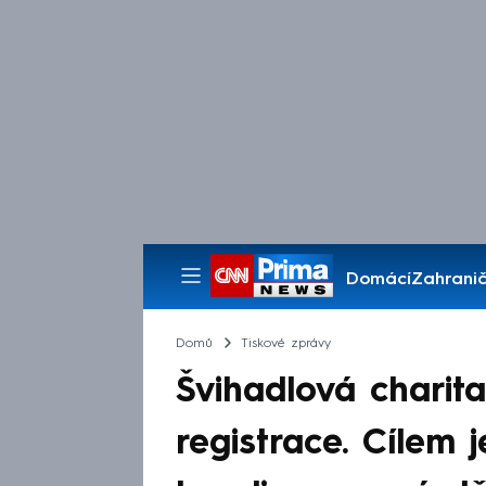
Domácí
Zahranič
Pořady
Domů
Tiskové zprávy
Švihadlová charita
registrace. Cílem 