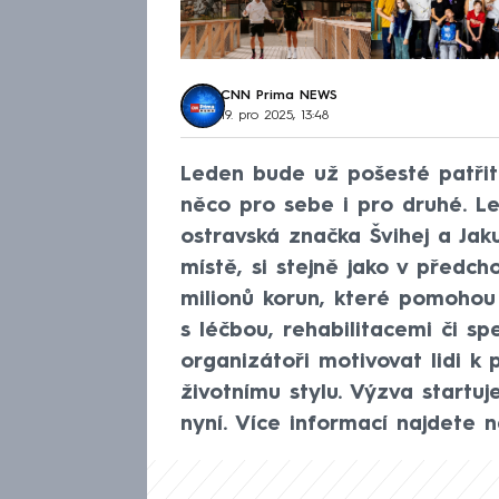
CNN Prima NEWS
19. pro 2025, 13:48
Leden bude už pošesté patřit 
něco pro sebe i pro druhé. Le
ostravská značka Švihej a Ja
místě, si stejně jako v předch
milionů korun, které pomoho
s léčbou, rehabilitacemi či sp
organizátoři motivovat lidi k
životnímu stylu. Výzva startuje
nyní. Více informací najdete n