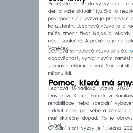
Přemýšlíte, že se do výzvy zapojíte,
den a vaše aktuální fyzička to nezv
povinnost. Celá výzva je především o
konzistentní. „Lednová výzva je o r
může změnit život. Nejde o rekordy 
něco společně. A právě to je na celé
Vaněček.
Lednová švihadlová výzva je stále
o
odpovědnosti, vytvořit svým zaměstn
zajímavé reklamní plnění. Sociální s
milionu lidí.
Pomoc, která má smy
Lednová švihadlová výzva 2026
Davídkovi, Klárce, Patričkovi, Samík
rehabilitace nebo speciální vybaven
Udělat něco pro sebe a zároveň pro
mají skutečný dopad. To je obrovs
Švihej.
Oficiální start výzvy je 1. ledna 2