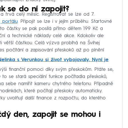
k se do ní zapojit?
 a trvá celý měsíc. Registrovat se lze od 7.
j portálu
. Připojit se lze i v jejím průběhu. Startovné
éto částky se pak posílá přímo dětem 199 Kč a
ní a technické náklady celé akce. Kdokoliv ale
i větší částkou. Celá výzva probíhá na Švihej
es počítání a zapisování přeskoků až po plnění
elinka s Verunkou si život vybojovaly. Nyní je
 výši finanční pomoci díky svým přeskokům. Ptáte se,
 to se stará speciální funkce počítadla přeskoků,
na sebe namířit kameru chytrého telefonu. Případně
odinkách, které počítají přeskoky automaticky.
y uvolňují další finance z rozpočtu, do kterého
dý den, zapojit se mohou i