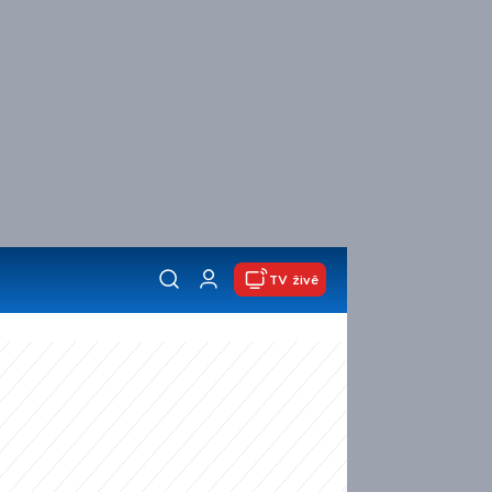
TV živě