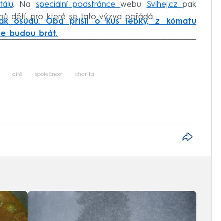
tálu
. Na
speciální podstránce
webu
Svihej.cz
pak
hů dětí, pro které se tato výzva pořádá.
ak osudu. Oba přišli o kus lebky, z kómatu
se budou brát.
iled to fetch
i
dítě
společnost
charita