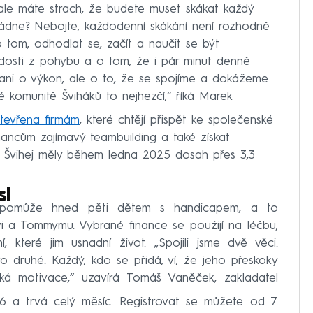
 ale máte strach, že budete muset skákat každý
ládne? Nebojte, každodenní skákání není rozhodně
 tom, odhodlat se, začít a naučit se být
adosti z pohybu a o tom, že i pár minut denně
ani o výkon, ale o to, že se spojíme a dokážeme
 komunitě Šviháků to nejhezčí,“ říká Marek
tevřena firmám
, které chtějí přispět ke společenské
ancům zajímavý teambuilding a také získat
ítě Švihej měly během ledna 2025 dosah přes 3,3
sl
 pomůže hned pěti dětem s handicapem, a to
ovi a Tommymu. Vybrané finance se použijí na léčbu,
í, které jim usnadní život. „Spojili jsme dvě věci.
 druhé. Každý, kdo se přidá, ví, že jeho přeskoky
ká motivace,“ uzavírá Tomáš Vaněček, zakladatel
026 a trvá celý měsíc. Registrovat se můžete od 7.