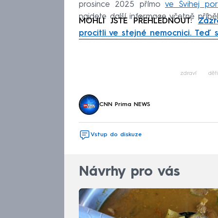
prosince 2025 přímo
ve Švihej por
najdete další informace včetně příbě
MOHLI JSTE PŘEHLÉDNOUT:
Zázr
procitli ve stejné nemocnici. Teď 
Fa
zdraví
dět
CNN Prima NEWS
Vstup do diskuze
Návrhy pro vás