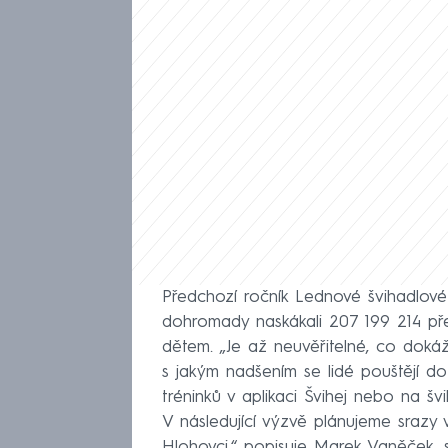
Předchozí ročník Lednové švihadlové v
dohromady naskákali 207 199 214 př
dětem. „Je až neuvěřitelné, co doká
s jakým nadšením se lidé pouštějí do
tréninků v aplikaci Švihej nebo na 
V následující výzvě plánujeme srazy 
Hlohovci,“ popisuje Marek Vaněček, s