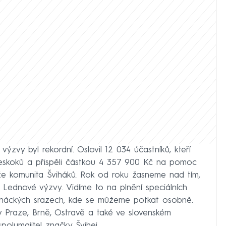
ýzvy byl rekordní. Oslovil 12 034 účastníků, kteří
eskoků a přispěli částkou 4 357 900 Kč na pomoc
že komunita Šviháků. Rok od roku žasneme nad tím,
 Lednové výzvy. Vidíme to na plnění speciálních
šviháckých srazech, kde se můžeme potkat osobně.
v Praze, Brně, Ostravě a také ve slovenském
polumajitel značky Švihej.