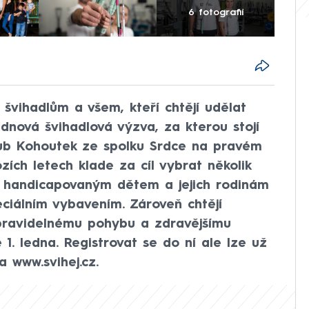
6 fotografií
švihadlům a všem, kteří chtějí udělat
dnová švihadlová výzva, za kterou stojí
kub Kohoutek ze spolku Srdce na pravém
ozích letech klade za cíl vybrat několik
u handicapovaným dětem a jejich rodinám
eciálním vybavením. Zároveň chtějí
 pravidelnému pohybu a zdravějšímu
 1. ledna. Registrovat se do ní ale lze už
a www.svihej.cz.