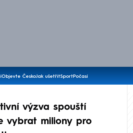
í
Objevte Česko
Jak ušetřit
Sport
Počasí
tivní výzva spouští
je vybrat miliony pro