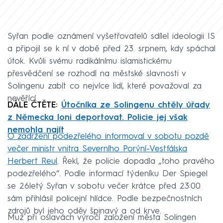
Syřan podle oznámení vyšetřovatelů sdílel ideologii IS
a připojil se k ní v době před 23. srpnem, kdy spáchal
útok. Kvůli svému radikálnímu islamistickému
přesvědčení se rozhodl na městské slavnosti v
Solingenu zabít co nejvíce lidí, které považoval za
nevěřící.
DÁLE ČTĚTE:
Útočníka ze Solingenu chtěly úřady
z Německa loni deportovat. Policie jej však
nemohla najít
O zadržení podezřelého informoval v sobotu pozdě
večer ministr vnitra Severního Porýní-Vestfálska
Herbert Reul
. Řekl, že policie dopadla „toho pravého
podezřelého“. Podle informací týdeníku Der Spiegel
se 26letý Syřan v sobotu večer krátce před 23:00
sám přihlásil policejní hlídce. Podle bezpečnostních
zdrojů byl jeho oděv špinavý a od krve.
Muž při oslavách výročí založení města Solingen