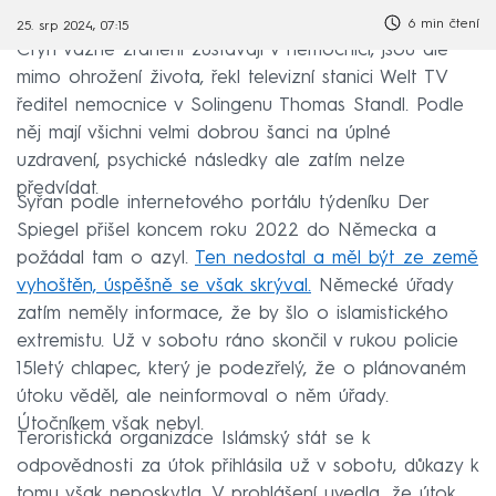
6 min čtení
25. srp 2024, 07:15
Čtyři vážně zranění zůstávají v nemocnici, jsou ale
mimo ohrožení života, řekl televizní stanici Welt TV
ředitel nemocnice v Solingenu Thomas Standl. Podle
něj mají všichni velmi dobrou šanci na úplné
uzdravení, psychické následky ale zatím nelze
předvídat.
Syřan podle internetového portálu týdeníku Der
Spiegel přišel koncem roku 2022 do Německa a
požádal tam o azyl.
Ten nedostal a měl být ze země
vyhoštěn, úspěšně se však skrýval.
Německé úřady
zatím neměly informace, že by šlo o islamistického
extremistu. Už v sobotu ráno skončil v rukou policie
15letý chlapec, který je podezřelý, že o plánovaném
útoku věděl, ale neinformoval o něm úřady.
Útočníkem však nebyl.
Teroristická organizace Islámský stát se k
odpovědnosti za útok přihlásila už v sobotu, důkazy k
tomu však neposkytla. V prohlášení uvedla, že útok