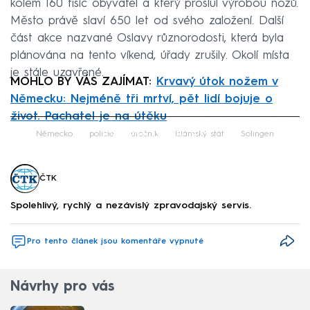
kolem 160 tisíc obyvatel a který proslul výrobou nožů.
Město právě slaví 650 let od svého založení. Další
část akce nazvané Oslavy různorodosti, která byla
plánována na tento víkend, úřady zrušily. Okolí místa
je stále uzavřené.
MOHLO BY VÁS ZAJÍMAT:
Krvavý útok nožem v
Německu: Nejméně tři mrtví, pět lidí bojuje o
život. Pachatel je na útěku
Failed to fetch
Německo
policie
útočník
Islámský stát
Solingen
ČTK
Spolehlivý, rychlý a nezávislý zpravodajský servis.
Pro tento článek jsou komentáře vypnuté
Návrhy pro vás