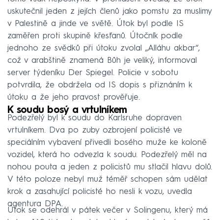
uskutečnil jeden z jejích členů jako pomstu za muslimy
v Palestině a jinde ve světě. Útok byl podle IS
zaměřen proti skupině křesťanů. Útočník podle
jednoho ze svědků při útoku zvolal „Alláhu akbar“,
což v arabštině znamená Bůh je veliký, informoval
server týdeníku Der Spiegel. Policie v sobotu
potvrdila, že obdržela od IS dopis s přiznáním k
útoku a že jeho pravost prověřuje.
K soudu bosý a vrtulníkem
Podezřelý byl k soudu do Karlsruhe dopraven
vrtulníkem. Dva po zuby ozbrojení policisté ve
speciálním vybavení přivedli bosého muže ke koloně
vozidel, která ho odvezla k soudu. Podezřelý měl na
nohou pouta a jeden z policistů mu stlačil hlavu dolů.
V této poloze nebyl muž téměř schopen sám udělat
krok a zasahující policisté ho nesli k vozu, uvedla
agentura DPA.
Útok se odehrál v pátek večer v Solingenu, který má