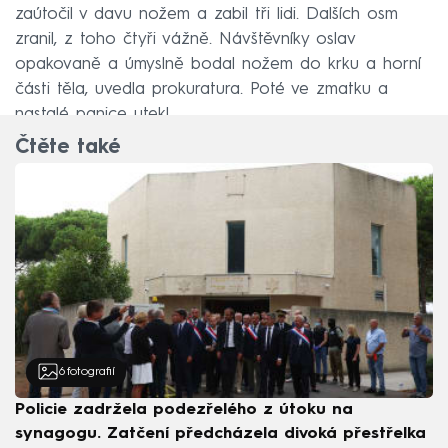
zaútočil v davu nožem a zabil tři lidi. Dalších osm
zranil, z toho čtyři vážně. Návštěvníky oslav
opakovaně a úmyslně bodal nožem do krku a horní
části těla, uvedla prokuratura. Poté ve zmatku a
nastalé panice utekl.
Čtěte také
6
fotografií
Policie zadržela podezřelého z útoku na
synagogu. Zatčení předcházela divoká přestřelka