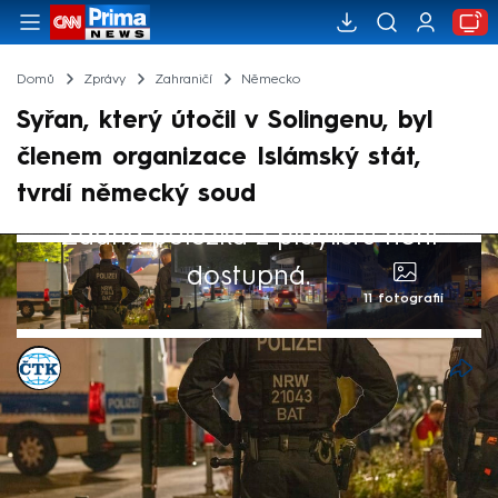
Domů
Zprávy
Zahraničí
Německo
Syřan, který útočil v Solingenu, byl
členem organizace Islámský stát,
tvrdí německý soud
Žádná položka z playlistu není
dostupná.
11 fotografií
ČTK
25. srp 2024, 17:27
Vyšetřující soudce Spolkového soudního
dvora (BGH) v Karlsruhe vydal dodatečně