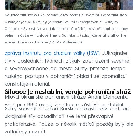
Na fotografii, kterou 26. června 2025 pořídil a zveřejnil Generální štáb
Ozbrojených sil Ukrajiny, je vrchní velitel Ozbrojených sil Ukrajiny
Oleksandr Syrskyj (vlevo), jak naslouchá důstojníkovi při kontrole mapy
během návštěvy frontové linie v Sumské ...
Zdroj: General Staff of the
Armed Forces of Ukraine / AFP / Profimedia
Postup ukrajinské armády potvrzuje také
čerstvá
zpráva Institutu pro studium války (ISW)
. „Ukrajinské
síly v posledních týdnech získaly zpět území severně
a severovýchodně od města Sumy, protože tempo
ruského postupu v pohraniční oblasti se zpomalilo,“
konstatuje materiál.
Situace je nestabilní, varuje pohraniční stráž
Mluvčí ukrajinské pohraniční stráže Andrij Demčenko
však pro BBC uvedl, že situace zůstává nestabilní.
Sumy sousedí s ruskou Kurskou oblastí, jejíž část loni
ukrajinské síly obsadily při své letní překvapivé
protiofenzivě. Pouze o několik měsíců později byly ale
zatlačeny nazpět.