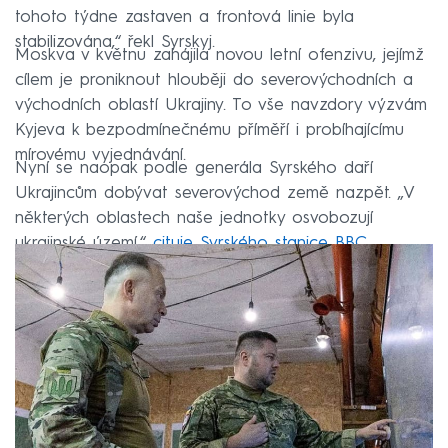
tohoto týdne zastaven a frontová linie byla
stabilizována,“ řekl Syrskyj.
Moskva v květnu zahájila novou letní ofenzivu, jejímž
cílem je proniknout hlouběji do severovýchodních a
východních oblastí Ukrajiny. To vše navzdory výzvám
Kyjeva k bezpodmínečnému příměří i probíhajícímu
mírovému vyjednávání.
Nyní se naopak podle generála Syrského daří
Ukrajincům dobývat severovýchod země nazpět. „V
některých oblastech naše jednotky osvobozují
ukrajinské území,“
cituje Syrského stanice BBC
.