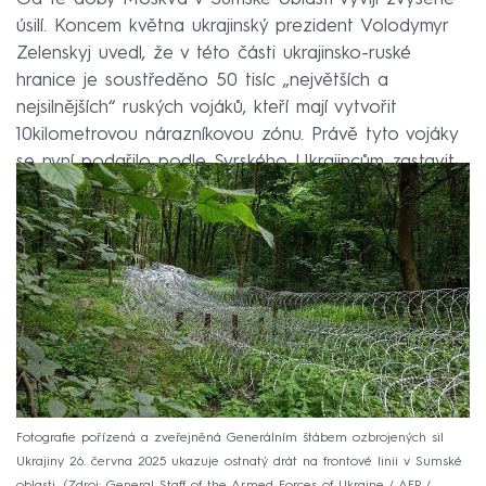
úsilí. Koncem května ukrajinský prezident Volodymyr
Zelenskyj uvedl, že v této části ukrajinsko-ruské
hranice je soustředěno 50 tisíc „největších a
nejsilnějších“ ruských vojáků, kteří mají vytvořit
10kilometrovou nárazníkovou zónu. Právě tyto vojáky
se nyní podařilo podle Syrského Ukrajincům zastavit.
Fotografie pořízená a zveřejněná Generálním štábem ozbrojených sil
Ukrajiny 26. června 2025 ukazuje ostnatý drát na frontové linii v Sumské
oblasti.
Zdroj: General Staff of the Armed Forces of Ukraine / AFP /