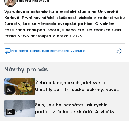
Barbora Pištorová
Vystudovala bohemistiku a mediální studia na Univerzitě
Karlově. První novinářské zkušenosti získala v redakci webu
Euractiv, kde se věnovala evropské politice. O volném
čase ráda chalupaří, sportuje nebo čte. Do redakce CNN
Prima NEWS nastoupila v březnu 2025.
Pro tento článek jsou komentáře vypnuté
Návrhy pro vás
Žebříček nejhorších jídel světa.
Umístily se i tři české pokrmy, vévodí
skandinávská kuchyně
Sníh, jak ho neznáte: Jak rychle
padá i z čeho se skládá. A vločky
nejsou bílé