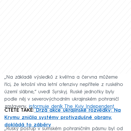
„Na základě výsledků z května a června můžeme
říci, že letošní vlna letní ofenzivy nepřítele z ruského
území slábne,“ uvedl Syrskyj. Ruské jednotky byly
podle něj v severovýchodním ukrajinském pohraničí
zastaveny,
informuje deník The Kyiv Independent
.
ČTĚTE TAKÉ:
Drzá akce ukrajinské rozvědky: Na
Krymu zničila systémy protivzdušné obrany,
dokládá to záběry
„Ruský postup v sumském pohraničním pásmu byl od