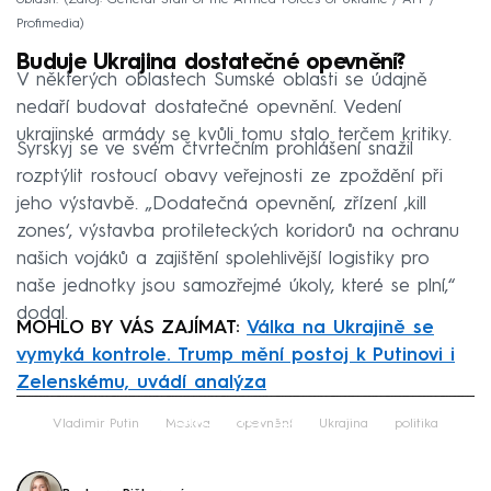
Profimedia
Buduje Ukrajina dostatečné opevnění?
V některých oblastech Sumské oblasti se údajně
nedaří budovat dostatečné opevnění. Vedení
ukrajinské armády se kvůli tomu stalo terčem kritiky.
Syrskyj se ve svém čtvrtečním prohlášení snažil
rozptýlit rostoucí obavy veřejnosti ze zpoždění při
jeho výstavbě. „Dodatečná opevnění, zřízení ‚kill
zones‘, výstavba protileteckých koridorů na ochranu
našich vojáků a zajištění spolehlivější logistiky pro
naše jednotky jsou samozřejmé úkoly, které se plní,“
dodal.
MOHLO BY VÁS ZAJÍMAT:
Válka na Ukrajině se
vymyká kontrole. Trump mění postoj k Putinovi i
Zelenskému, uvádí analýza
Failed to fetch
Vladimir Putin
Moskva
opevnění
Ukrajina
politika