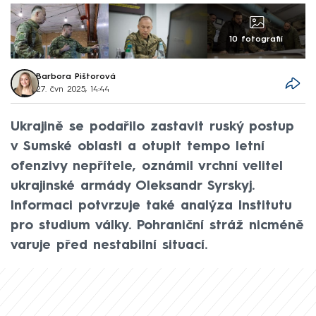
10 fotografií
Barbora Pištorová
27. čvn 2025, 14:44
Ukrajině se podařilo zastavit ruský postup
v Sumské oblasti a otupit tempo letní
ofenzivy nepřítele, oznámil vrchní velitel
ukrajinské armády Oleksandr Syrskyj.
Informaci potvrzuje také analýza Institutu
pro studium války. Pohraniční stráž nicméně
varuje před nestabilní situací.