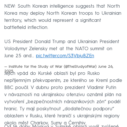
NEW: South Korean intelligence suggests that North
Korea may deploy North Korean troops to Ukrainian
territory, which would represent a significant
battlefield inflection.
US President Donald Trump and Ukrainian President
Volodymyr Zelensky met at the NATO summit on
June 25 and…
pic.twitter.com/S3VbjuBZEn
— Institute for the Study of War (@TheStudyofWar)
June 26,
2025
Jejich vpád do Kurské oblasti byl pro Rusko
nepříjemným překvapením, ze kterého se Kreml podle
BBC poučil. V dubnu proto prezident Vladimir Putin
v návaznosti na ukrajinskou ofenzivu oznámil plán na
vytvoření „bezpečnostních nárazníkových zón“ podél
hranic. Ty mají poskytnout „dodatečnou podporu“
oblastem v Rusku, které hraničí s ukrajinskými regiony
okolo měst Charkov, Sumy a Černihiv.
Od té doby Moskva v Sumské oblasti vyvíjí zvýšené