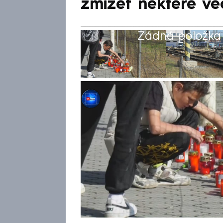
zmizet některé vě
Žádná položka z
CNN Prima NEWS
23. kvě 2025, 10:52
Tábor je i v pátek zahalen d
devítiletý chlapec, se nadále s
vzpomínají na společné chvíl
místě ale zaznívají připomínk
které ve čtvrtek donesla rodi
muselo být z bezpečnostních
chodník.