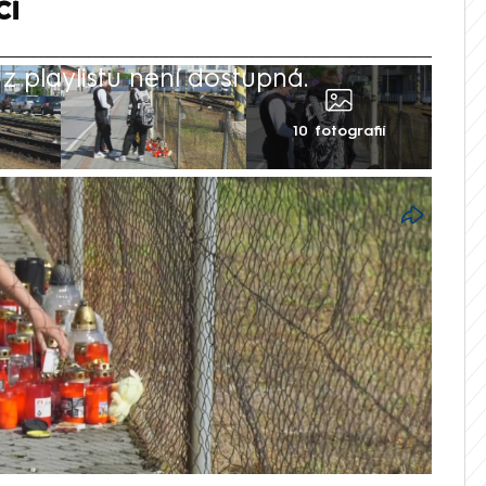
ci
 playlistu není dostupná.
10 fotografií
o smutku – na místě, kde zemřel teprve
cházejí jeho blízcí, zapalují svíčky a
e. Podle reportéra CNN Prima NEWS na
y, že byly zřejmě odcizeny některé z věcí,
na a kamarádi chlapce. Pietní místo
 důvodů posunuto o pár metrů směrem na