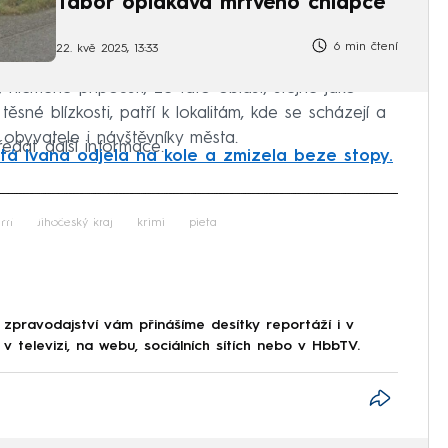
Tábor oplakává mrtvého chlapce
6 min čtení
22. kvě 2025, 13:33
 nicméně připouští, že tato oblast, stejně jako
ěsné blízkosti, patří k lokalitám, kde se scházejí a
 obyvatele i návštěvníky města.
edat další informace.
etá Ivana odjela na kole a zmizela beze stopy.
iled to fetch
rtí
Jihočeský kraj
krimi
pieta
 zpravodajství vám přinášíme desítky reportáží i v
 televizi, na webu, sociálních sítích nebo v HbbTV.