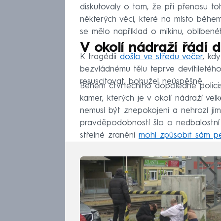
diskutovaly o tom, že při přenosu to
některých věcí, které na místo během
se mělo například o mikinu, oblíbené
V okolí nádraží řádí 
K tragédii
došlo ve středu večer
, kdy
bezvládnému tělu teprve devítiletého 
resuscitovat, bohužel neúspěšně.
Během čtvrtečního dopoledne polici
kamer, kterých je v okolí nádraží vel
nemusí být znepokojeni a nehrozí jim
pravděpodobností šlo o nedbalostní 
střelné zranění
mohl způsobit sám pe