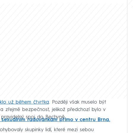
iklo už během čtvrtka
. Později však muselo být
 zřejmě bezpečnost, jelikož předchozí bylo v
dí pravidelný spoj do Bechyně.
 sexuálním radovánkám přímo v centru Brna.
hybovaly skupinky lidí, které mezi sebou