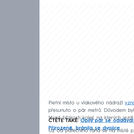
Pietní místo u vlakového nádraží
vzn
přesunuto o pár metrů. Důvodem byla
těsné blízkosti kolejí, na kterých jez
ČTĚTE TAKÉ:
Opilý pár se oddával
Přirozené, bránila se dvojice
Už od pátečního rána se na místě po