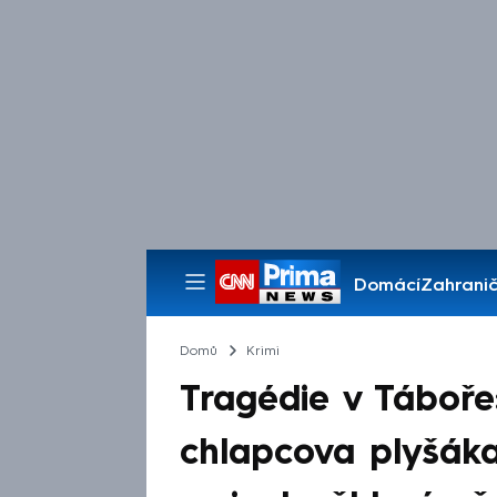
Domácí
Zahranič
Pořady
Domů
Krimi
Tragédie v Táboře
chlapcova plyšáka