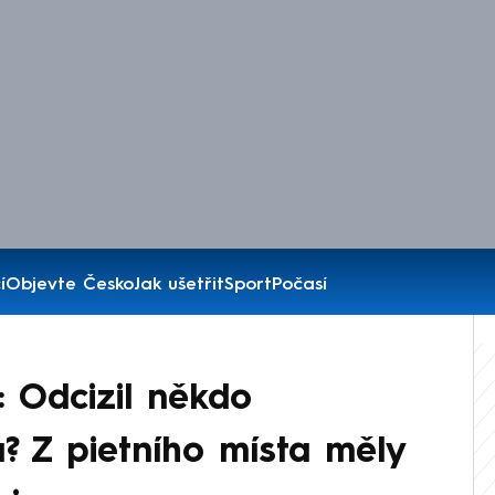
í
Objevte Česko
Jak ušetřit
Sport
Počasí
: Odcizil někdo
? Z pietního místa měly