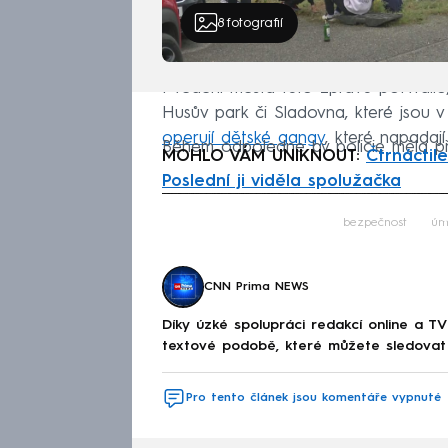
8
fotografií
I vedení města tuto zprávu potvrdilo,
Husův park či Sladovna, které jsou v t
operují dětské gangy
, které napadají
Během odpoledne by policie měla př
MOHLO VÁM UNIKNOUT:
Čtrnáctil
Poslední ji viděla spolužačka
Fa
bezpečnost
úm
CNN Prima NEWS
Díky úzké spolupráci redakcí online a TV
textové podobě, které můžete sledovat v
Pro tento článek jsou komentáře vypnuté