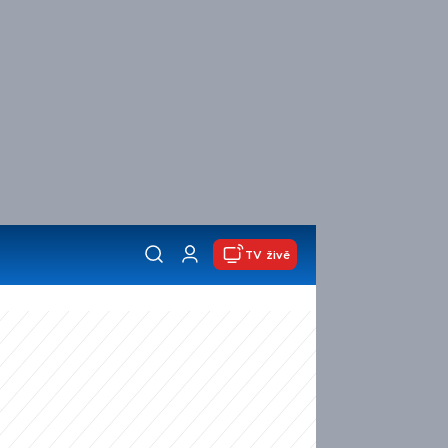
TV živě