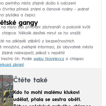
ho pietního místa zřejmě došlo k odcizení
 čtvrtka přinesli známí a členové rodiny – jednat
ho plyšáka a čepici.
dětské gangy
 na místo byli přivoláni záchranáři a policisté kvůli
chlapce. Několik desítek minut se ho snažili
sté na základě záběrů z bezpečnostních
ké množství, zveřejnili informaci, že obyvatelé města
 žádné nebezpečí, jelikož s největší
trestný čin. Podle
webu Novinky.cz
si chlapec
rkusní zbraní
.
Čtěte také
Kdo to mohl malému klukovi
udělat, ptala se sestra oběti.