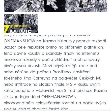
Svůj až dosud největší projekt pod hlavičkou
ONEMANSHOW se Kazma historicky poprvé rozhodl
ukázat celé republice přímo na stříbrném plátně kin.
Jeho slavné kousky a skandály trhaly na internetu
milionové rekordy v počtu zhlédnutí a ohromovaly
diváky svou drzostí. Mezi nejvýraznější akce patří
nabourání se do pořadu Prostřeno, nastrčení
falešného Jima Carreyho na galavečer Českých lvů
nebo infiltrace na stadion finále MS v Rusku uvnitř
kufru jednoho z výstavních vozů. Teď přichází Kazma
se svou legendární ONEMANSHOW v
plnohodnotném celovečerním formátu a podle svých
slov se chystá zbourat česká kina.