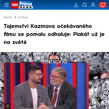
Domů
Kultura
Tajemství Kazmova očekávaného
filmu se pomalu odhaluje: Plakát už je
na světě
Žádná položka z playlistu není
Výběr redakce
dostupná.