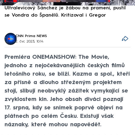
Ultralevicový Sánchez je žábou na prameni, pustil
P
se Vondra do Španělů. Kritizoval i Gregor
F
CNN Prima NEWS
2. čvc 2023, 10:14
Premiéra ONEMANSHOW: The Movie,
jednoho z nejočekávanějších českých filmů
letošního roku, se blíží. Kazma a spol., kteří
za přísně a dlouho střeženým projektem
stojí, slibují neobvyklý zážitek vymykající se
zvyklostem kin. Jeho obsah diváci poznají
17. srpna, kdy se snímek poprvé objeví na
plátnech po celém Česku. Existují však
náznaky, které mohou napovědět.