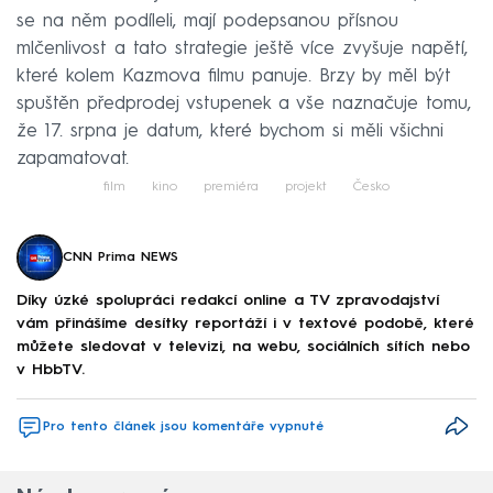
se na něm podíleli, mají podepsanou přísnou
mlčenlivost a tato strategie ještě více zvyšuje napětí,
které kolem Kazmova filmu panuje. Brzy by měl být
spuštěn předprodej vstupenek a vše naznačuje tomu,
že 17. srpna je datum, které bychom si měli všichni
zapamatovat.
film
kino
premiéra
projekt
Česko
CNN Prima NEWS
Díky úzké spolupráci redakcí online a TV zpravodajství
vám přinášíme desítky reportáží i v textové podobě, které
můžete sledovat v televizi, na webu, sociálních sítích nebo
v HbbTV.
Pro tento článek jsou komentáře vypnuté