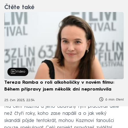
Čtěte také
Video
Tereza Ramba o roli alkoholičky v novém filmu:
Během přípravy jsem několik dní nepromluvila
6 min čtení
25. čvn 2023, 22:34
Na čem Kazma a jeho obávaný tým pracovali déle
než čtyři roky, koho zase napálil a o jak velký
skandál půjde tentokrát, mohou Kazmovi fanoušci
pouze spekulovat. Celý projekt provázejí zvláštní