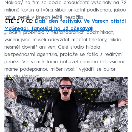
Náklady na film se podle producentů vyšplhaly na 72
milionů korun a tvůrci slibují unikátní podívanou, jakou
tahle země v kinech ještě nezažila.
ČTĚTE VÍCE:
Další den festivalu. Ve Varech přistál
McGregor, fanoušci ho už očekávají
„Focení probíhalo v nestandardních podmínkách,
všichni jsme museli odevzdat mobilní telefony, nikdo
nesměl dovnitř ani ven. Celé studio hlídala
bezpečnostní agentura, protože se fotilo s reálnými
penězi. Víc vám k tomu bohužel nemohu říct, všichni
máme podepsanou mlčenlivost,“ vyjádřil se autor
vizuálu Veverka.