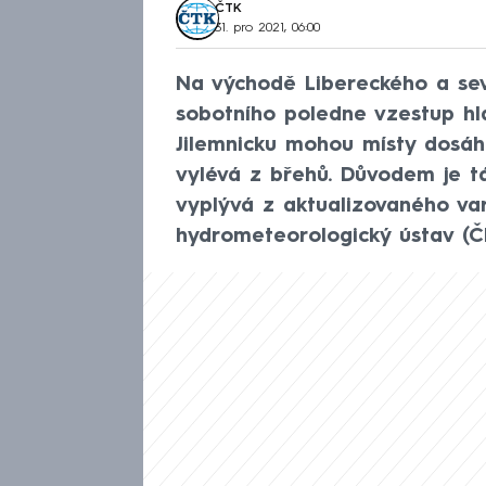
ČTK
31. pro 2021, 06:00
Na východě Libereckého a se
sobotního poledne vzestup hl
Jilemnicku mohou místy dosáh
vylévá z břehů. Důvodem je t
vyplývá z aktualizovaného var
hydrometeorologický ústav (Č