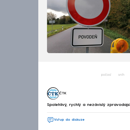
počasí
sníh
ČTK
Spolehlivý, rychlý a nezávislý zpravodajs
Vstup do diskuze