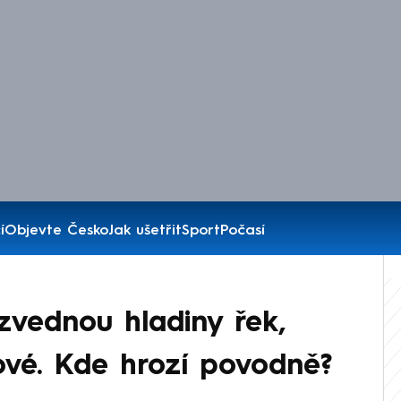
í
Objevte Česko
Jak ušetřit
Sport
Počasí
 zvednou hladiny řek,
ové. Kde hrozí povodně?