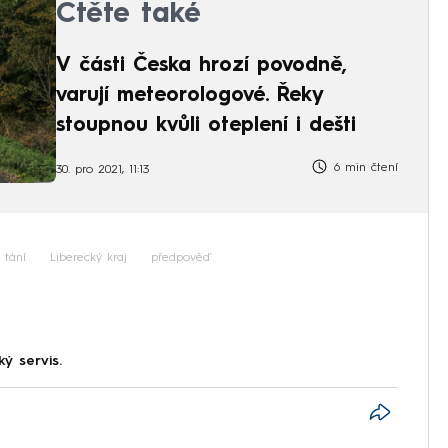
Čtěte také
V části Česka hrozí povodně,
varují meteorologové. Řeky
stoupnou kvůli oteplení i dešti
6 min čtení
30. pro 2021, 11:13
tání
Liberecký kraj
předpověď
ký servis.