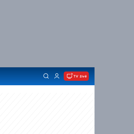
TV živě