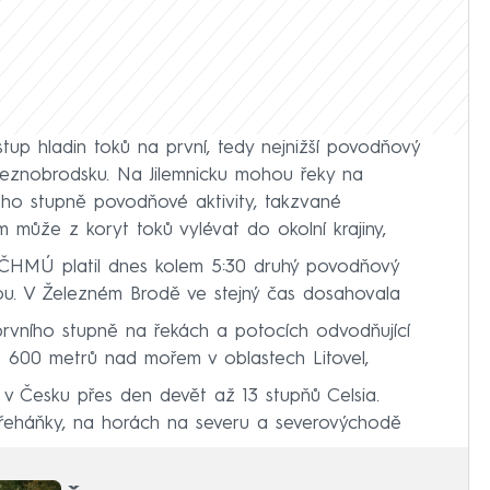
tup hladin toků na první, tedy nejnižší povodňový
leznobrodsku. Na Jilemnicku mohou řeky na
ého stupně povodňové aktivity, takzvané
může z koryt toků vylévat do okolní krajiny,
 ČHMÚ platil dnes kolem 5:30 druhý povodňový
erou. V Železném Brodě ve stejný čas dosahovala
rvního stupně na řekách a potocích odvodňující
o 600 metrů nad mořem v oblastech Litovel,
 Česku přes den devět až 13 stupňů Celsia.
řeháňky, na horách na severu a severovýchodě