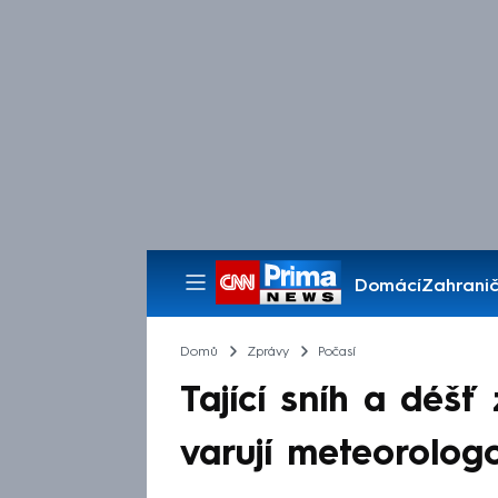
Domácí
Zahranič
Pořady
Domů
Zprávy
Počasí
Tající sníh a déšť
varují meteorolog