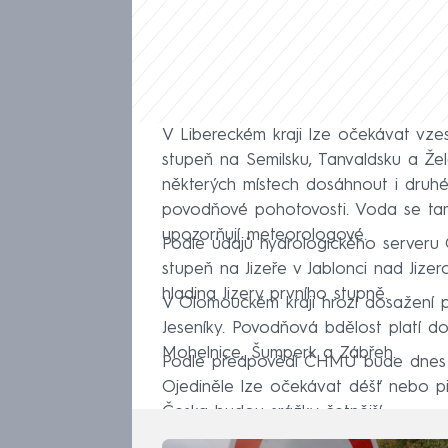
V Libereckém kraji lze očekávat vzes
stupeň na Semilsku, Tanvaldsku a Že
některých místech dosáhnout i druh
povodňové pohotovosti. Voda se tam 
upozorňují meteorologové.
Podle údajů hydrologického serveru
stupeň na Jizeře v Jablonci nad Jiz
hladina Jizery prvního stupně.
V Olomouckém kraji hrozí dosažení p
Jeseníky. Povodňová bdělost platí d
Mohelnice, Šumperk a Zábřeh.
Podle předpovědi ČHMÚ bude dnes v
Ojediněle lze očekávat déšť nebo p
Česka budou srážky četnější.