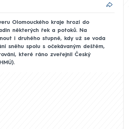
veru Olomouckého kraje hrozí do
adin některých řek a potoků. Na
nout i druhého stupně, kdy už se voda
ání sněhu spolu s očekávaným deštěm,
ování, které ráno zveřejnil Český
HMÚ).