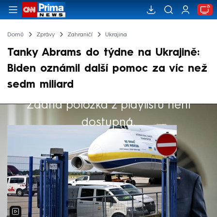
Domů
Zprávy
Zahraničí
Ukrajina
Tanky Abrams do týdne na Ukrajině:
Biden oznámil další pomoc za víc než
sedm miliard
Žádná položka z playlistu není
Výběr redakce
dostupná.