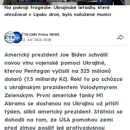
Na pokraji tragédie: Ukrajinské letadlo, které
P
ohrožoval v Lipsku dron, bylo naložené municí
e
ČTK
,
CNN Prima NEWS
22. zář 2023, 05:58
Americký prezident Joe Biden schválil
novou vlnu vojenské pomoci Ukrajině,
kterou Pentagon vyčíslil na 325 milionů
dolarů (7,5 miliardy Kč). Řekl to po schůzce
s ukrajinským prezidentem Volodymyrem
Zelenským. První americké tanky M1
Abrams se dostanou na Ukrajinu už příští
týden, slíbil americký prezident. Státníci se
dohodli na tom, že USA pomohou zemi
před zimou posílit její protivzdušnou