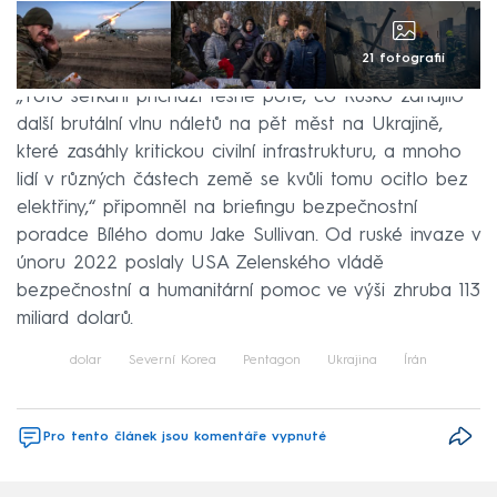
21 fotografií
„Toto setkání přichází těsně poté, co Rusko zahájilo
další brutální vlnu náletů na pět měst na Ukrajině,
které zasáhly kritickou civilní infrastrukturu, a mnoho
lidí v různých částech země se kvůli tomu ocitlo bez
elektřiny,“ připomněl na briefingu bezpečnostní
poradce Bílého domu Jake Sullivan. Od ruské invaze v
únoru 2022 poslaly USA Zelenského vládě
bezpečnostní a humanitární pomoc ve výši zhruba 113
miliard dolarů.
dolar
Severní Korea
Pentagon
Ukrajina
Írán
Pro tento článek jsou komentáře vypnuté