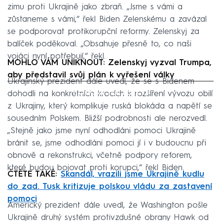
zimu proti Ukrajině jako zbraň. „Jsme s vámi a
zůstaneme s vámi,“ řekl Biden Zelenskému a zavázal
se podporovat protikorupční reformy. Zelenskyj za
balíček poděkoval. „Obsahuje přesně to, co naši
vojáci nyní potřebují,“ řekl.
MOHLO VÁM UNIKNOUT: Zelenskyj vyzval Trumpa,
aby představil svůj plán k vyřešení války
Ukrajinský prezident dále uvedl, že se s Bidenem
Failed to fetch
dohodli na konkrétních krocích k rozšíření vývozu obilí
z Ukrajiny, který komplikuje ruská blokáda a napětí se
sousedním Polskem. Bližší podrobnosti ale nerozvedl.
„Stejně jako jsme nyní odhodláni pomoci Ukrajině
bránit se, jsme odhodláni pomoci jí i v budoucnu při
obnově a rekonstrukci, včetně podpory reforem,
které budou bojovat proti korupci,“ řekl Biden.
ČTĚTE TAKÉ:
Skandál, vrazili jsme Ukrajině kudlu
do zad. Tusk kritizuje polskou vládu za zastavení
pomoci
Americký prezident dále uvedl, že Washington pošle
Ukrajině druhý systém protivzdušné obrany Hawk od