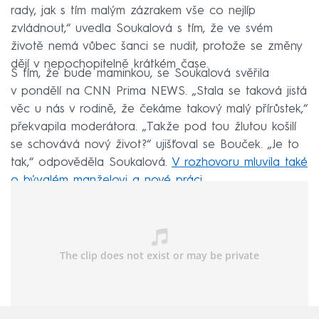
rady, jak s tím malým zázrakem vše co nejlíp
zvládnout,“ uvedla Soukalová s tím, že ve svém
životě nemá vůbec šanci se nudit, protože se změny
dějí v nepochopitelně krátkém čase.
S tím, že bude maminkou, se Soukalová svěřila
v pondělí na CNN Prima NEWS. „Stala se taková jistá
věc u nás v rodině, že čekáme takový malý přírůstek,“
překvapila moderátora. „Takže pod tou žlutou košilí
se schovává nový život?“ ujišťoval se Bouček. „Je to
tak,“ odpověděla Soukalová.
V rozhovoru mluvila také
o bývalém manželovi a nové práci.