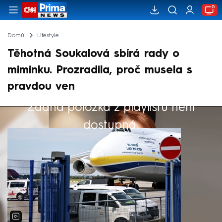
Domů
Lifestyle
Těhotná Soukalová sbírá rady o
miminku. Prozradila, proč musela s
pravdou ven
Žádná položka z playlistu není
Výběr redakce
dostupná.