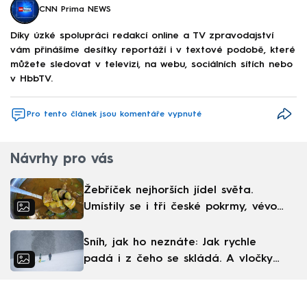
CNN Prima NEWS
Díky úzké spolupráci redakcí online a TV zpravodajství
vám přinášíme desítky reportáží i v textové podobě, které
můžete sledovat v televizi, na webu, sociálních sítích nebo
v HbbTV.
Pro tento článek jsou komentáře vypnuté
Návrhy pro vás
Žebříček nejhorších jídel světa.
Umístily se i tři české pokrmy, vévodí
skandinávská kuchyně
Sníh, jak ho neznáte: Jak rychle
padá i z čeho se skládá. A vločky
nejsou bílé