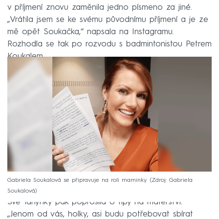
v příjmení znovu zaměnila jedno písmeno za jiné.
„Vrátila jsem se ke svému původnímu příjmení a je ze
mě opět Soukačka,“ napsala na Instagramu.
Rozhodla se tak po rozvodu s badmintonistou Petrem
Koukalem.
Gabriela Soukalová se připravuje na roli maminky.
Zdroj: Gabriela
Soukalová
Své fanynky pak poprosila o tipy na mateřství.
„Jenom od vás, holky, asi budu potřebovat sbírat