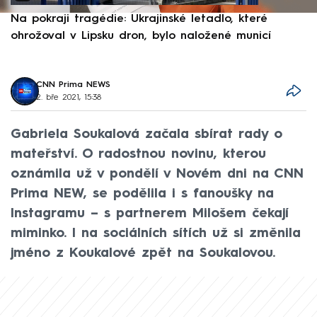
Na pokraji tragédie: Ukrajinské letadlo, které
P
ohrožoval v Lipsku dron, bylo naložené municí
e
CNN Prima NEWS
2. bře 2021, 15:38
Gabriela Soukalová začala sbírat rady o
mateřství. O radostnou novinu, kterou
oznámila už v pondělí v Novém dni na CNN
Prima NEW, se podělila i s fanoušky na
Instagramu – s partnerem Milošem čekají
miminko. I na sociálních sítích už si změnila
jméno z Koukalové zpět na Soukalovou.