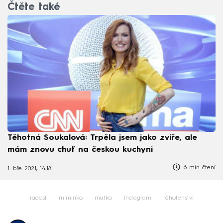
Čtěte také
Těhotná Soukalová: Trpěla jsem jako zvíře, ale
mám znovu chuť na českou kuchyni
6 min čtení
1. bře 2021, 14:18
radost
miminko
matka
Instagram
těhotenství