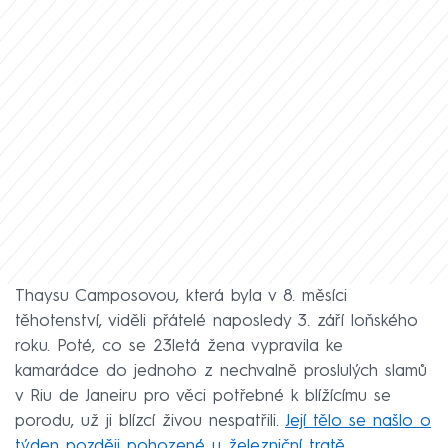
Thaysu Camposovou, která byla v 8. měsíci
těhotenství, viděli přátelé naposledy 3. září loňského
roku. Poté, co se 23letá žena vypravila ke
kamarádce do jednoho z nechvalně proslulých slamů
v Riu de Janeiru pro věci potřebné k blížícímu se
porodu, už ji blízcí živou nespatřili.
Její tělo se našlo o
týden později pohozené u železniční tratě.