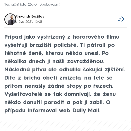
ilustrační foto
Zdroj: pixabay.com
Alexandr Božilov
8. čvc 2021, 16:45
Případ jako vystřižený z hororového filmu
vyšetřují brazilští policisté. Ti pátrali po
těhotné ženě, kterou někdo unesl. Po
několika dnech ji našli zavražděnou.
Následná pitva ale odhalila šokující zjištění.
Dítě z břicha oběti zmizelo, na těle se
přitom nenašly žádné stopy po řezech.
Vyšetřovatelé se tak domnívají, že ženu
někdo donutil porodit a pak ji zabil. O
případu informoval web Daily Mail.