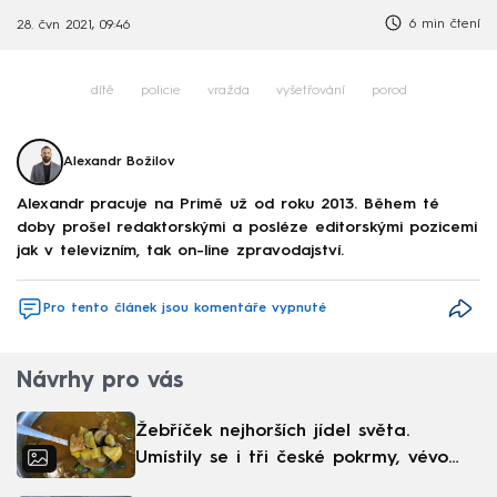
6 min čtení
28. čvn 2021, 09:46
dítě
policie
vražda
vyšetřování
porod
Alexandr Božilov
Alexandr pracuje na Primě už od roku 2013. Během té
doby prošel redaktorskými a posléze editorskými pozicemi
jak v televizním, tak on-line zpravodajství.
Pro tento článek jsou komentáře vypnuté
Návrhy pro vás
Žebříček nejhorších jídel světa.
Umístily se i tři české pokrmy, vévodí
skandinávská kuchyně