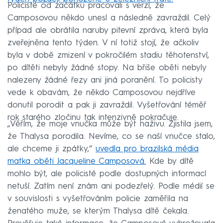
Policisté od začátku pracovali s verzí, že
Camposovou někdo unesl a následně zavraždil. Celý
případ ale obrátila naruby pitevní zpráva, která byla
zveřejněna tento týden. V ní totiž stojí, že ačkoliv
byla v době zmizení v pokročilém stadiu těhotenství,
po dítěti nebyly žádné stopy. Na břiše oběti nebyly
nalezeny žádné řezy ani jiná poranění. To policisty
vede k obavám, že někdo Camposovou nejdříve
donutil porodit a pak ji zavraždil. Vyšetřování téměř
rok starého zločinu tak intenzivně pokračuje.
„Věřím, že moje vnučka může být naživu. Zjistila jsem,
že Thalysa porodila. Nevíme, co se naší vnučce stalo,
ale chceme ji zpátky,“
uvedla pro brazilská média
matka oběti Jacqueline Camposová.
Kde by dítě
mohlo být, ale policisté podle dostupných informací
netuší. Zatím není znám ani podezřelý. Podle médií se
v souvislosti s vyšetřováním policie zaměřila na
ženatého muže, se kterým Thalysa dítě čekala.