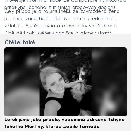
Prověřuje také informace, že Camposové vyhrožovala
přítelkyně jednoho z místních drogových dealerů.
Celý případ je o to smutnější, že zavražděná žena
po sobě zanechala další dvě děti z předchozího
vztahu – 5letého syna a o dva roky starší dceru.
Obě děti byly svěřeny babičce z otcovy strany.
Čtěte také
Letěli jsme jako prádlo, vzpomíná zdrcená tchyně
těhotné Martiny, kterou zabilo tornádo