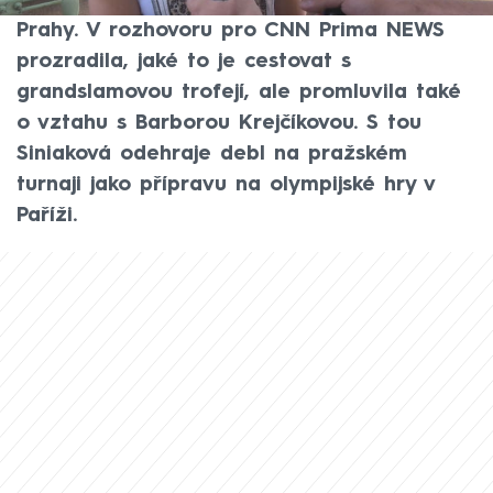
čtyřhře na londýnské trávě přiletěla do
Prahy. V rozhovoru pro CNN Prima NEWS
prozradila, jaké to je cestovat s
grandslamovou trofejí, ale promluvila také
o vztahu s Barborou Krejčíkovou. S tou
Siniaková odehraje debl na pražském
turnaji jako přípravu na olympijské hry v
Paříži.