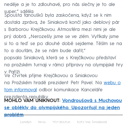
neděje a je to zdlouhavé, pro nás slečny je to ale
super,“ sdělila.
Spousta fanoušků byla zaskočena, když se k nim
dostala zpráva, že Siniaková končí jako deblový pár
s Barborou Krejčíkovou. Atmosféra mezi nimi je ale
prý dobrá. „Nerozešly jsme se ve zlém. Vyříkaly jsme
si to a teď se po dlouhé době sejdeme. Těším se na
to a doufám, že se nám bude dařit,“
popsala Siniaková, která se s Krejčíkovou představí
na pražském turnaji v rámci přípravy na olympijské hry
v Paříži.
Ve čtvrtek přijme Krejčíkovou a Siniakovou
na Pražském hradě prezident Petr Pavel. Na
we
bu o
tom informoval
odbor komunikace Kanceláře
prezidenta republiky.
MOHLO VÁM UNIKNOUT:
Vondroušová s Muchovou
se oblékly do olympijského. Upozorňují na jeden
problém
Failed to fetch
Londýn
tenis
Wimbledon
Kateřina Siniaková