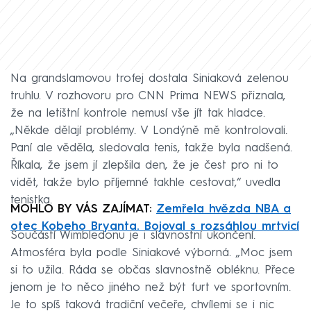
Na grandslamovou trofej dostala Siniaková zelenou
truhlu. V rozhovoru pro CNN Prima NEWS přiznala,
že na letištní kontrole nemusí vše jít tak hladce.
„Někde dělají problémy. V Londýně mě kontrolovali.
Paní ale věděla, sledovala tenis, takže byla nadšená.
Říkala, že jsem jí zlepšila den, že je čest pro ni to
vidět, takže bylo příjemné takhle cestovat,“ uvedla
tenistka.
MOHLO BY VÁS ZAJÍMAT:
Zemřela hvězda NBA a
otec Kobeho Bryanta. Bojoval s rozsáhlou mrtvicí
Součástí Wimbledonu je i slavnostní ukončení.
Atmosféra byla podle Siniakové výborná. „Moc jsem
si to užila. Ráda se občas slavnostně obléknu. Přece
jenom je to něco jiného než být furt ve sportovním.
Je to spíš taková tradiční večeře, chvílemi se i nic