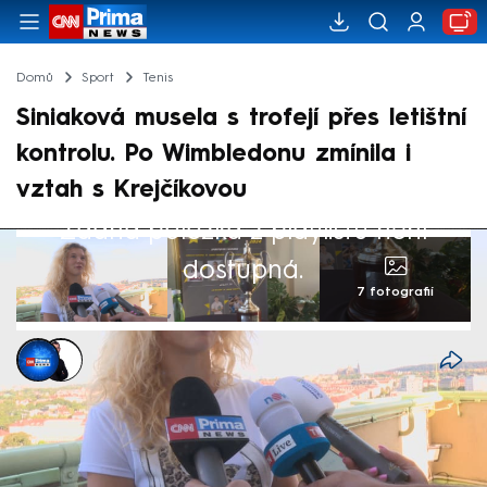
Domů
Sport
Tenis
Siniaková musela s trofejí přes letištní
kontrolu. Po Wimbledonu zmínila i
vztah s Krejčíkovou
Žádná položka z playlistu není
dostupná.
7 fotografií
Jiří Šlégl
,
Václav Černý
16. čvc 2024, 20:46
Návrat české wimbledonské hrdinky do
Česka. Kateřina Siniaková po vítězství ve