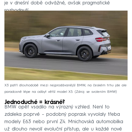
je v dnešní době odvážné, avšak pragmatické
rozhodnutí.
X3 patří dlouhodobě mezi nejprodávanější BMW, na českém trhu jde ale
paradoxně lépe na odbyt větší model X5.
Zdroj: se svolením BMW
Jednoduché = krásné?
BMW opět vsadilo na výrazný vzhled. Není to
zdaleka poprvé – podobný poprask vyvolaly třeba
modely E63 nebo první Z4. Mnichovská automobilka
už dlouho nevolí evoluční přístup, ale u každé nové