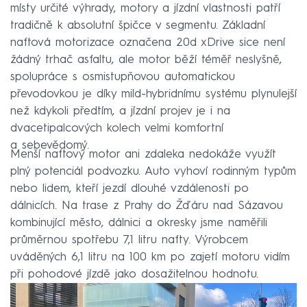
místy určité výhrady, motory a jízdní vlastnosti patří
tradičně k absolutní špičce v segmentu. Základní
naftová motorizace označena 20d xDrive sice není
žádný trhač asfaltu, ale motor běží téměř neslyšně,
spolupráce s osmistupňovou automatickou
převodovkou je díky mild-hybridnímu systému plynulejší
než kdykoli předtím, a jízdní projev je i na
dvacetipalcových kolech velmi komfortní
a sebevědomý.
Menší naftový motor ani zdaleka nedokáže využít
plný potenciál podvozku. Auto vyhoví rodinným typům
nebo lidem, kteří jezdí dlouhé vzdálenosti po
dálnicích. Na trase z Prahy do Žďáru nad Sázavou
kombinující město, dálnici a okresky jsme naměřili
průměrnou spotřebu 7,1 litru nafty. Výrobcem
uváděných 6,1 litru na 100 km po zajetí motoru vidím
při pohodové jízdě jako dosažitelnou hodnotu.