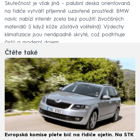
Skutečnost je však jiná – palubní deska orientovaná
na řidiče vytváří příjemně uzavřené prostředí. BMW
navíc nabízí interiér zcela bez použití živočišných
materiálů (i když kůže zůstává volitelná). Výdechy
klimatizace jsou nenápadně skryté, což podtrhuje
čistý a moderní dojem.
Čtěte také
Evropská komise plete bič na řidiče ojetin. Na STK