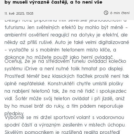
by museli výrazně častěji, a to není vše
6 min čtení
11. kvě 2025, 15:03
Design totiž připomíná mix severské jednoduchosti a
futurismu. Jen světelných efektů by mohlo být méně –
ambientní osvětlení reagující na dotyky je efektní, ale
někdy až příliš rušivé. Auto je také velmi digitalizované
– vystačíte si s mobilním telefonem místo klíče, a
dokonce ho můžete použít jako herní ovladač.
Oceňuji, že je na středovém tunelu ovládací kolečko
systému iDrive a není nutné tolik hmatat po displeji.
Prostředí téměř bez klasických tlačítek prostě není tak
úplně nepřátelské. Konstruktéři chytře umístili plošky
na nabíjení telefonů tak, že na ně řidič i spolujezdec
vidí. Šofér může svůj telefon ovládat i při jízdě, aniž
by ho musel brát do ruky, a tím pádem neporušuje
předpisy.
Výborně se mi držel sportovní volant s vodorovnou
spodní částí a výrazným zesílením v místech úchopu.
Skvělým pomocníkem je rozšířená realita prostředí