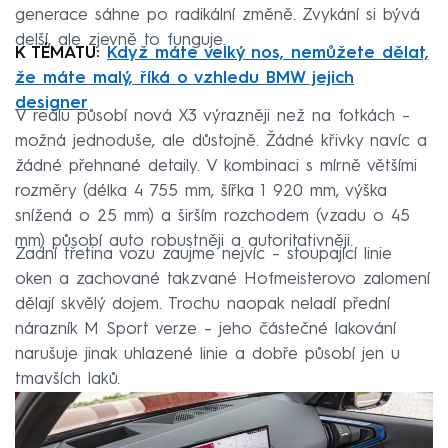
generace sáhne po radikální změně. Zvykání si bývá
delší, ale zjevně to funguje.
K TÉMATU:
Když máte velký nos, nemůžete dělat,
že máte malý, říká o vzhledu BMW jejich
designer
V reálu působí nová X3 výrazněji než na fotkách –
možná jednoduše, ale důstojně. Žádné křivky navíc a
žádné přehnané detaily. V kombinaci s mírně většími
rozměry (délka 4 755 mm, šířka 1 920 mm, výška
snížená o 25 mm) a širším rozchodem (vzadu o 45
mm) působí auto robustněji a autoritativněji.
Zadní třetina vozu zaujme nejvíc – stoupající linie
oken a zachované takzvané Hofmeisterovo zalomení
dělají skvělý dojem. Trochu naopak neladí přední
nárazník M Sport verze – jeho částečné lakování
narušuje jinak uhlazené linie a dobře působí jen u
tmavších laků.