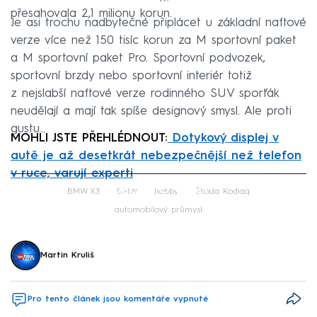
přesahovala 2,1 milionu korun.
Je asi trochu nadbytečné připlácet u základní naftové
verze více než 150 tisíc korun za M sportovní paket
a M sportovní paket Pro. Sportovní podvozek,
sportovní brzdy nebo sportovní interiér totiž
z nejslabší naftové verze rodinného SUV sporťák
neudělají a mají tak spíše designový smysl. Ale proti
gustu...
MOHLI JSTE PŘEHLÉDNOUT:
Dotykový displej v
autě je až desetkrát nebezpečnější než telefon
v ruce, varují experti
Failed to fetch
BMW X3
BMW
hobby
Škoda Kodiaq
automobilový průmysl
Martin Kruliš
Pro tento článek jsou komentáře vypnuté