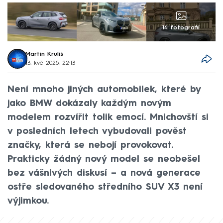
14 fotografií
Martin Kruliš
13. kvě 2025, 22:13
Není mnoho jiných automobilek, které by
jako BMW dokázaly každým novým
modelem rozvířit tolik emocí. Mnichovští si
v posledních letech vybudovali pověst
značky, která se nebojí provokovat.
Prakticky žádný nový model se neobešel
bez vášnivých diskusí – a nová generace
ostře sledovaného středního SUV X3 není
výjimkou.