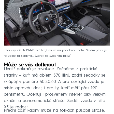
Interiéry všech BMW teď hrají na velmi podobnou notu. Nevím, jestli je
to úplně ta správná...
Zdroj: se svolením BMW
Může se vás dotknout
Uvnitř pokračuje revoluce. Začněme z praktické
stránky – kufr má objem 570 litrů, zadní sedačky se
sklápějí v poměru 40:20:40. A pro cestující vzadu je
místa opravdu dost, i pro ty, kteří měří přes 190
centimetrů. Oceňuji i prosvětlený interiér díky velkým
oknům a panoramatické střeše. Sedět vzadu v této
X3 je radost.
Přední část kabiny může na fotkách působit stroze.